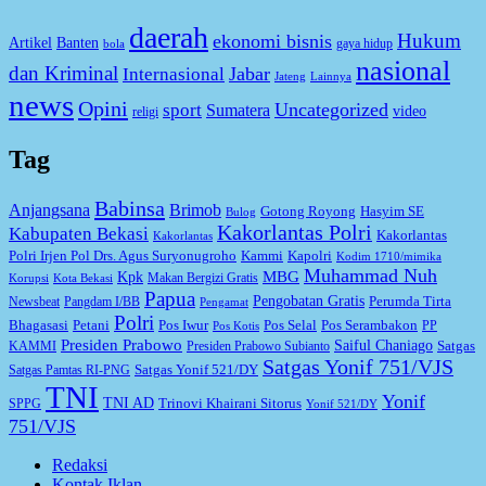
daerah
Hukum
ekonomi bisnis
Artikel
Banten
gaya hidup
bola
nasional
dan Kriminal
Jabar
Internasional
Jateng
Lainnya
news
Opini
Uncategorized
sport
Sumatera
video
religi
Tag
Babinsa
Anjangsana
Brimob
Gotong Royong
Hasyim SE
Bulog
Kakorlantas Polri
Kabupaten Bekasi
Kakorlantas
Kakorlantas
Kapolri
Polri Irjen Pol Drs. Agus Suryonugroho
Kammi
Kodim 1710/mimika
Muhammad Nuh
MBG
Kpk
Makan Bergizi Gratis
Korupsi
Kota Bekasi
Papua
Pengobatan Gratis
Perumda Tirta
Newsbeat
Pangdam I/BB
Pengamat
Polri
Bhagasasi
Petani
Pos Iwur
Pos Selal
Pos Serambakon
PP
Pos Kotis
Presiden Prabowo
Saiful Chaniago
Satgas
KAMMI
Presiden Prabowo Subianto
Satgas Yonif 751/VJS
Satgas Yonif 521/DY
Satgas Pamtas RI-PNG
TNI
Yonif
TNI AD
Trinovi Khairani Sitorus
SPPG
Yonif 521/DY
751/VJS
Redaksi
Kontak Iklan