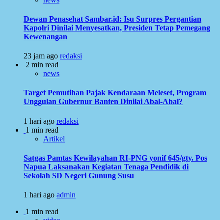
Dewan Penasehat Sambar.id: Isu Surpres Pergantian
Kapolri Dinilai Menyesatkan, Presiden Tetap Pemegang
Kewenangan
23 jam ago
redaksi
2 min read
news
Target Pemutihan Pajak Kendaraan Meleset, Program
Unggulan Gubernur Banten Dinilai Abal-Abal?
1 hari ago
redaksi
1 min read
Artikel
Satgas Pamtas Kewilayahan RI-PNG yonif 645/gty. Pos
Napua Laksanakan Kegiatan Tenaga Pendidik di
Sekolah SD Negeri Gunung Susu
1 hari ago
admin
1 min read