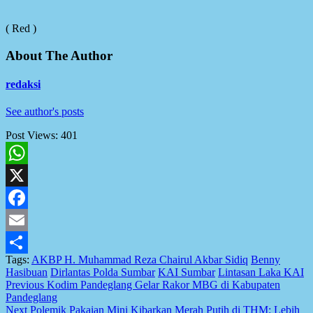
( Red )
About The Author
redaksi
See author's posts
Post Views:
401
WhatsApp
X
Facebook
Email
Tags:
AKBP H. Muhammad Reza Chairul Akbar Sidiq
Benny
Share
Hasibuan
Dirlantas Polda Sumbar
KAI Sumbar
Lintasan Laka KAI
Post
Previous
Kodim Pandeglang Gelar Rakor MBG di Kabupaten
Pandeglang
navigation
Next
Polemik Pakaian Mini Kibarkan Merah Putih di THM: Lebih