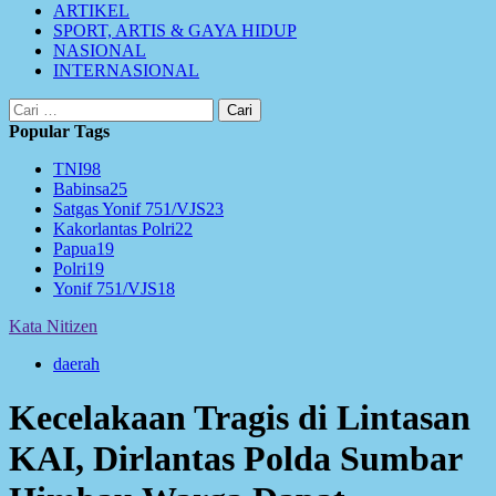
ARTIKEL
SPORT, ARTIS & GAYA HIDUP
NASIONAL
INTERNASIONAL
Cari
untuk:
Popular Tags
TNI
98
Babinsa
25
Satgas Yonif 751/VJS
23
Kakorlantas Polri
22
Papua
19
Polri
19
Yonif 751/VJS
18
Kata Nitizen
daerah
Kecelakaan Tragis di Lintasan
KAI, Dirlantas Polda Sumbar