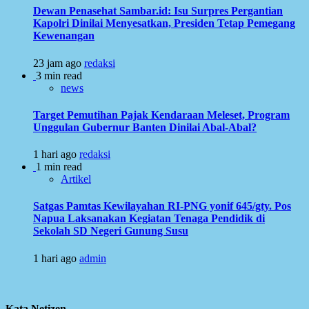
Dewan Penasehat Sambar.id: Isu Surpres Pergantian
Kapolri Dinilai Menyesatkan, Presiden Tetap Pemegang
Kewenangan
23 jam ago
redaksi
3 min read
news
Target Pemutihan Pajak Kendaraan Meleset, Program
Unggulan Gubernur Banten Dinilai Abal-Abal?
1 hari ago
redaksi
1 min read
Artikel
Satgas Pamtas Kewilayahan RI-PNG yonif 645/gty. Pos
Napua Laksanakan Kegiatan Tenaga Pendidik di
Sekolah SD Negeri Gunung Susu
1 hari ago
admin
Kata Netizen