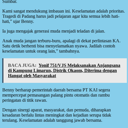
Sumbar.
Kami sangat mendukung imbauan ini. Keselamatan adalah prioritas.
Tragedi di Padang harus jadi pelajaran agar kita semua lebih hati-
hati,” ujar Benny.
Ia juga mengajak generasi muda menjadi teladan di jalan.
Anak muda jangan terburu-buru, apalagi di dekat perlintasan KA.
Satu detik berhenti bisa menyelamatkan nyawa. Jadilah contoh
keselamatan untuk orang lain,” tambahnya.
BACA JUGA:
Yonif 751/VJS Melaksanakan Anjangsana
di Kampung Limarun, Distrik Okaom, Diterima dengan
Hangat oleh Masyarakat
Benny berharap pemerintah daerah bersama PT KAI segera
mempercepat pemasangan palang pintu otomatis dan rambu
peringatan di titik rawan.
Dengan sinergi aparat, masyarakat, dan pemuda, diharapkan
kesadaran berlalu lintas meningkat dan kejadian serupa tidak
terulang. Keselamatan adalah tanggung jawab bersama.