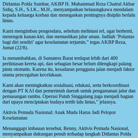
Dirlantas Polda Sumbar, AKBP H. Muhammad Reza Chairul Akbar
Sidiq, S.H., S.I.K., M.H., menyampaikan belasungkawa mendalam
kepada keluarga korban dan menegaskan pentingnya disiplin berlalu
lintas.
Kami mengimbau pengendara, sebelum melintasi rel, agar berhenti,
menengok kanan-kiri, dan memastikan jalur aman. Jadilah ‘Polantas
bagi diri sendiri’ agar keselamatan terjamin,” tegas AKBP Reza,
Jumat (22/8).
Ia menambahkan, di Sumatera Barat terdapat lebih dari 400
perlintasan kereta api, dan sebagian besar belum dilengkapi palang
pintu otomatis. Karena itu, kesadaran pengguna jalan menjadi faktor
utama pencegahan kecelakaan.
Kami akan meningkatkan sosialisasi, edukasi, serta berkoordinasi
dengan PT KAI dan pemerintah daerah untuk pengamanan jalur dan
pemasangan rambu. Operasi Patuh Singgalang juga menjadi bagian
dari upaya menciptakan budaya tertib lalu lintas,” jelasnya.
Aktivis Pemuda Nasional: Anak Muda Harus Jadi Pelopor
Keselamatan
Menanggapi imbauan tersebut, Benny, Aktivis Pemuda Nasional,
menyampaikan dukungan penuh terhadap langkah Ditlantas Polda