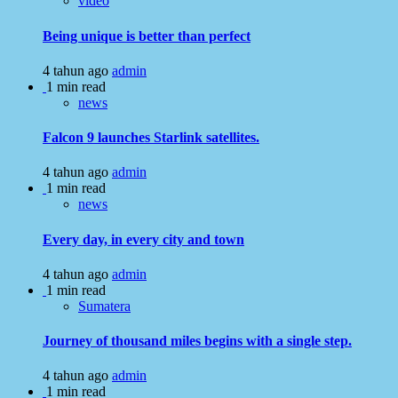
video
Being unique is better than perfect
4 tahun ago
admin
1 min read
news
Falcon 9 launches Starlink satellites.
4 tahun ago
admin
1 min read
news
Every day, in every city and town
4 tahun ago
admin
1 min read
Sumatera
Journey of thousand miles begins with a single step.
4 tahun ago
admin
1 min read