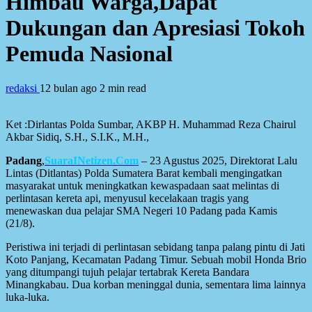
Himbau Warga,Dapat
Dukungan dan Apresiasi Tokoh
Pemuda Nasional
redaksi
12 bulan ago
2 min read
Ket :Dirlantas Polda Sumbar, AKBP H. Muhammad Reza Chairul
Akbar Sidiq, S.H., S.I.K., M.H.,
Padang
,
SuaraINetizen.Com
– 23 Agustus 2025, Direktorat Lalu
Lintas (Ditlantas) Polda Sumatera Barat kembali mengingatkan
masyarakat untuk meningkatkan kewaspadaan saat melintas di
perlintasan kereta api, menyusul kecelakaan tragis yang
menewaskan dua pelajar SMA Negeri 10 Padang pada Kamis
(21/8).
Peristiwa ini terjadi di perlintasan sebidang tanpa palang pintu di Jati
Koto Panjang, Kecamatan Padang Timur. Sebuah mobil Honda Brio
yang ditumpangi tujuh pelajar tertabrak Kereta Bandara
Minangkabau. Dua korban meninggal dunia, sementara lima lainnya
luka-luka.