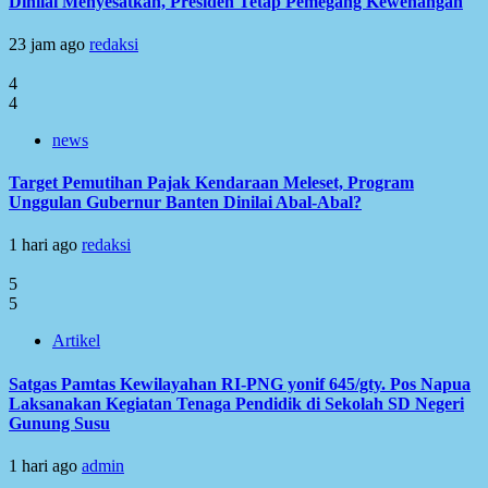
Dinilai Menyesatkan, Presiden Tetap Pemegang Kewenangan
23 jam ago
redaksi
4
4
news
Target Pemutihan Pajak Kendaraan Meleset, Program
Unggulan Gubernur Banten Dinilai Abal-Abal?
1 hari ago
redaksi
5
5
Artikel
Satgas Pamtas Kewilayahan RI-PNG yonif 645/gty. Pos Napua
Laksanakan Kegiatan Tenaga Pendidik di Sekolah SD Negeri
Gunung Susu
1 hari ago
admin