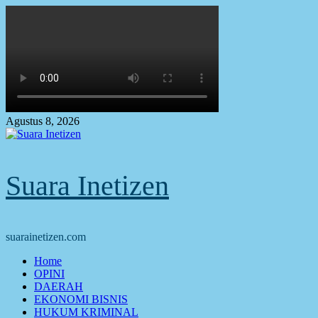
Skip
to
content
Agustus 8, 2026
Suara Inetizen
suarainetizen.com
Primary
Home
Menu
OPINI
DAERAH
EKONOMI BISNIS
HUKUM KRIMINAL