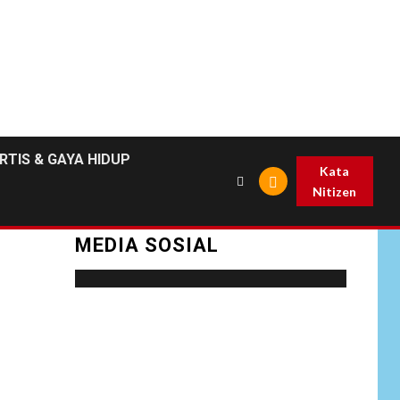
RTIS & GAYA HIDUP
Kata
Nitizen
MEDIA SOSIAL
Social menu is not set. You need to create
menu and assign it to Social Menu on Menu
Settings.