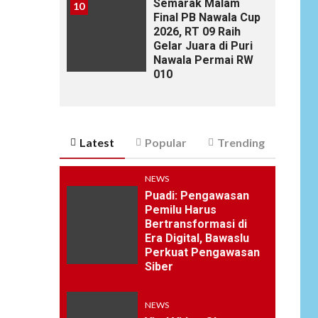
Semarak Malam
10
Final PB Nawala Cup
2026, RT 09 Raih
Gelar Juara di Puri
Nawala Permai RW
010
Latest
Popular
Trending
NEWS
Puadi: Pengawasan
Pemilu Harus
Bertransformasi di
Era Digital, Bawaslu
Perkuat Pengawasan
Siber
NEWS