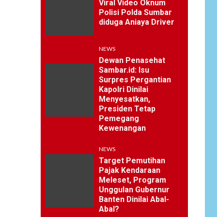
Viral Video Oknum
Polisi Polda Sumbar
diduga Aniaya Driver
NEWS
Dewan Penasehat
Sambar.id: Isu
Surpres Pergantian
Kapolri Dinilai
Menyesatkan,
Presiden Tetap
Pemegang
Kewenangan
NEWS
Target Pemutihan
Pajak Kendaraan
Meleset, Program
Unggulan Gubernur
Banten Dinilai Abal-
Abal?