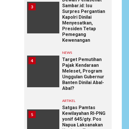
Sambar.id: Isu
3
Surpres Pergantian
Kapolri Dinilai
Menyesatkan,
Presiden Tetap
Pemegang
Kewenangan
NEWS
Target Pemutihan
4
Pajak Kendaraan
Meleset, Program
Unggulan Gubernur
Banten Dinilai Abal-
Abal?
ARTIKEL
Satgas Pamtas
Kewilayahan RI-PNG
5
yonif 645/gty. Pos
Napua Laksanakan