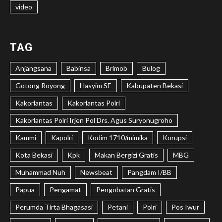
video
TAG
Anjangsana
Babinsa
Brimob
Bulog
Gotong Royong
Hasyim SE
Kabupaten Bekasi
Kakorlantas
Kakorlantas Polri
Kakorlantas Polri Irjen Pol Drs. Agus Suryonugroho
Kammi
Kapolri
Kodim 1710/mimika
Korupsi
Kota Bekasi
Kpk
Makan Bergizi Gratis
MBG
Muhammad Nuh
Newsbeat
Pangdam I/BB
Papua
Pengamat
Pengobatan Gratis
Perumda Tirta Bhagasasi
Petani
Polri
Pos Iwur