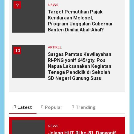
9
NEWS
Target Pemutihan Pajak
Kendaraan Meleset,
Program Unggulan Gubernur
Banten Dinilai Abal-Abal?
ARTIKEL
10
Satgas Pamtas Kewilayahan
RI-PNG yonif 645/gty. Pos
Napua Laksanakan Kegiatan
Tenaga Pendidik di Sekolah
SD Negeri Gunung Susu
Latest
Popular
Trending
NEWS
Jelang HUT RI ke-81, Danyonif