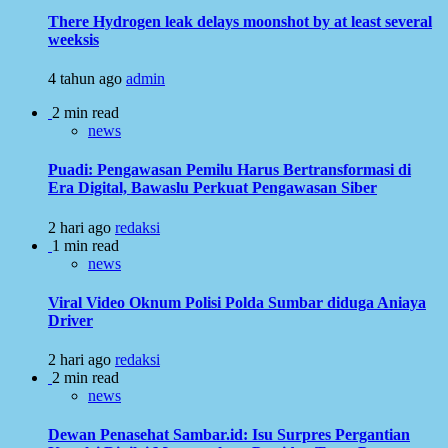
There Hydrogen leak delays moonshot by at least several
weeksis
4 tahun ago
admin
2 min read
news
Puadi: Pengawasan Pemilu Harus Bertransformasi di
Era Digital, Bawaslu Perkuat Pengawasan Siber
2 hari ago
redaksi
1 min read
news
Viral Video Oknum Polisi Polda Sumbar diduga Aniaya
Driver
2 hari ago
redaksi
2 min read
news
Dewan Penasehat Sambar.id: Isu Surpres Pergantian