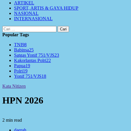
ARTIKEL
SPORT, ARTIS & GAYA HIDUP
NASIONAL
INTERNASIONAL
Cari
untuk:
Popular Tags
TNI
98
Babinsa
25
Satgas Yonif 751/VJS
23
Kakorlantas Polri
22
Papua
19
Polri
19
Yonif 751/VJS
18
Kata Nitizen
HPN 2026
2 min read
daerah