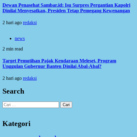
Dewan Penasehat Sambar.id: Isu Surpres Pergantian Kapolri
Dinilai Menyesatkan, Presiden Tetap Pemegang Kewenangan
2 hari ago
redaksi
news
2 min read
Target Pemutihan Pajak Kendaraan Meleset, Program
Unggulan Gubernur Banten Dinilai Abal-Abal?
2 hari ago
redaksi
Search
Cari
untuk:
Kategori