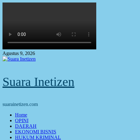
Skip
to
content
Agustus 9, 2026
Suara Inetizen
suarainetizen.com
Primary
Home
Menu
OPINI
DAERAH
EKONOMI BISNIS
HUKUM KRIMINAL