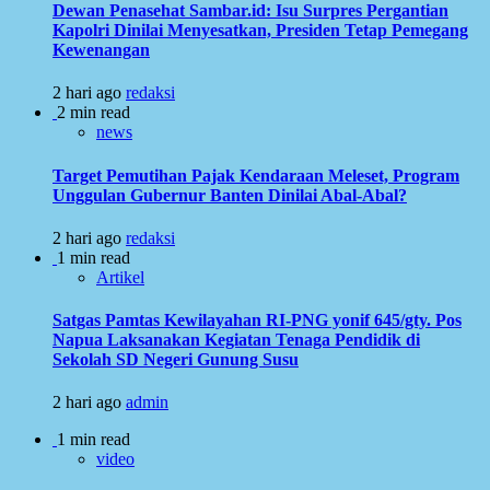
Dewan Penasehat Sambar.id: Isu Surpres Pergantian
Kapolri Dinilai Menyesatkan, Presiden Tetap Pemegang
Kewenangan
2 hari ago
redaksi
2 min read
news
Target Pemutihan Pajak Kendaraan Meleset, Program
Unggulan Gubernur Banten Dinilai Abal-Abal?
2 hari ago
redaksi
1 min read
Artikel
Satgas Pamtas Kewilayahan RI-PNG yonif 645/gty. Pos
Napua Laksanakan Kegiatan Tenaga Pendidik di
Sekolah SD Negeri Gunung Susu
2 hari ago
admin
1 min read
video