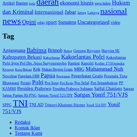
daerah
Hukum
ekonomi bisnis
Artikel
Banten
gaya hidup
bola
nasional
dan Kriminal
Jabar
Internasional
Jateng
Lainnya
news
Opini
Uncategorized
sport
Sumatera
video
religi
Tag
Babinsa
Anjangsana
Brimob
Gotong Royong
Hasyim SE
Bulog
Kakorlantas Polri
Kabupaten Bekasi
Kakorlantas
Kakorlantas
Kapolri
Polri Irjen Pol Drs. Agus Suryonugroho
Kammi
Kodim 1710/mimika
Muhammad Nuh
MBG
Kpk
Makan Bergizi Gratis
Korupsi
Kota Bekasi
Papua
Pengobatan Gratis
Perumda Tirta
Newsbeat
Pangdam I/BB
Pengamat
Polri
Bhagasasi
Petani
Pos Iwur
Pos Selal
Pos Serambakon
PP
Pos Kotis
Presiden Prabowo
Saiful Chaniago
Satgas
KAMMI
Presiden Prabowo Subianto
Satgas Yonif 751/VJS
Satgas Yonif 521/DY
Satgas Pamtas RI-PNG
TNI
Yonif
TNI AD
Trinovi Khairani Sitorus
SPPG
Yonif 521/DY
751/VJS
Redaksi
Kontak Iklan
Tentang Kami