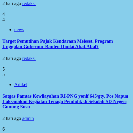
2 hari ago
redaksi
4
4
news
Target Pemutihan Pajak Kendaraan Meleset, Program
Unggulan Gubernur Banten Dinilai Abal-Abal?
2 hari ago
redaksi
5
5
Artikel
Satgas Pamtas Kewilayahan RI-PNG yonif 645/gty. Pos Napua
Laksanakan Kegiatan Tenaga Pendidik di Sekolah SD Negeri
Gunung Susu
2 hari ago
admin
6