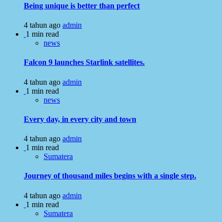
Being unique is better than perfect
4 tahun ago
admin
1 min read
news
Falcon 9 launches Starlink satellites.
4 tahun ago
admin
1 min read
news
Every day, in every city and town
4 tahun ago
admin
1 min read
Sumatera
Journey of thousand miles begins with a single step.
4 tahun ago
admin
1 min read
Sumatera