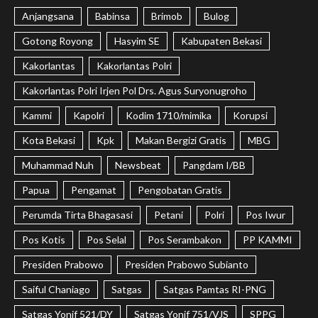
Anjangsana
Babinsa
Brimob
Bulog
Gotong Royong
Hasyim SE
Kabupaten Bekasi
Kakorlantas
Kakorlantas Polri
Kakorlantas Polri Irjen Pol Drs. Agus Suryonugroho
Kammi
Kapolri
Kodim 1710/mimika
Korupsi
Kota Bekasi
Kpk
Makan Bergizi Gratis
MBG
Muhammad Nuh
Newsbeat
Pangdam I/BB
Papua
Pengamat
Pengobatan Gratis
Perumda Tirta Bhagasasi
Petani
Polri
Pos Iwur
Pos Kotis
Pos Selal
Pos Serambakon
PP KAMMI
Presiden Prabowo
Presiden Prabowo Subianto
Saiful Chaniago
Satgas
Satgas Pamtas RI-PNG
Satgas Yonif 521/DY
Satgas Yonif 751/VJS
SPPG