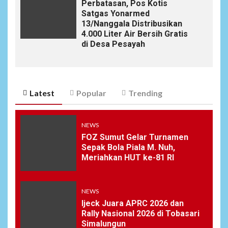
Perbatasan, Pos Kotis
Satgas Yonarmed
13/Nanggala Distribusikan
4.000 Liter Air Bersih Gratis
di Desa Pesayah
Latest
Popular
Trending
NEWS
FOZ Sumut Gelar Turnamen
Sepak Bola Piala M. Nuh,
Meriahkan HUT ke-81 RI
NEWS
Ijeck Juara APRC 2026 dan
Rally Nasional 2026 di Tobasari
Simalungun