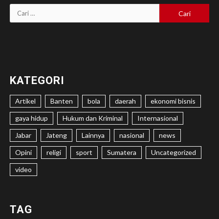
Cari
untuk:
KATEGORI
Artikel
Banten
bola
daerah
ekonomi bisnis
gaya hidup
Hukum dan Kriminal
Internasional
Jabar
Jateng
Lainnya
nasional
news
Opini
religi
sport
Sumatera
Uncategorized
video
TAG