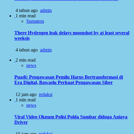
4 tahun ago
admin
1 min read
Sumatera
There Hydrogen leak delays moonshot by at least several
weeksis
4 tahun ago
admin
2 min read
news
Puadi: Pengawasan Pemilu Harus Bertransformasi di
Era Digital, Bawaslu Perkuat Pengawasan Siber
12 jam ago
redaksi
1 min read
news
Viral Video Oknum Polisi Polda Sumbar diduga Aniaya
Driver
15 jam ago
redaksi