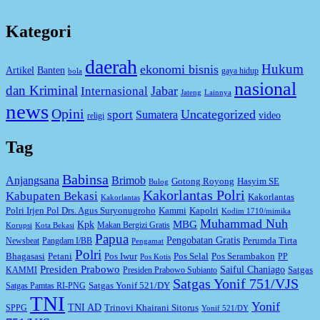
Kategori
daerah
Hukum
ekonomi bisnis
Artikel
Banten
gaya hidup
bola
nasional
dan Kriminal
Jabar
Internasional
Jateng
Lainnya
news
Opini
Uncategorized
sport
Sumatera
video
religi
Tag
Babinsa
Anjangsana
Brimob
Gotong Royong
Hasyim SE
Bulog
Kakorlantas Polri
Kabupaten Bekasi
Kakorlantas
Kakorlantas
Kapolri
Polri Irjen Pol Drs. Agus Suryonugroho
Kammi
Kodim 1710/mimika
Muhammad Nuh
MBG
Kpk
Makan Bergizi Gratis
Korupsi
Kota Bekasi
Papua
Pengobatan Gratis
Perumda Tirta
Newsbeat
Pangdam I/BB
Pengamat
Polri
Bhagasasi
Petani
Pos Iwur
Pos Selal
Pos Serambakon
PP
Pos Kotis
Presiden Prabowo
Saiful Chaniago
Satgas
KAMMI
Presiden Prabowo Subianto
Satgas Yonif 751/VJS
Satgas Yonif 521/DY
Satgas Pamtas RI-PNG
TNI
Yonif
TNI AD
Trinovi Khairani Sitorus
SPPG
Yonif 521/DY