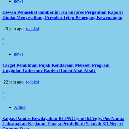
news
Dewan Penasehat Sambar.id: Isu Surpres Pergantian Kapolri
Dinilai Menyesatkan, Presiden Tetap Pemegang Kewenangan
20 jam ago
redaksi
4
4
news
Target Pemutihan Pajak Kendaraan Meleset, Program
Unggulan Gubernur Banten Dinilai Abal-Abal?
22 jam ago
redaksi
5
5
Artikel
Satgas Pamtas Kewilayahan RI-PNG yonif 645/gty. Pos Napua
Laksanakan Kegiatan Tenaga Pendidik di Sekolah SD Negeri
Gunung Susu