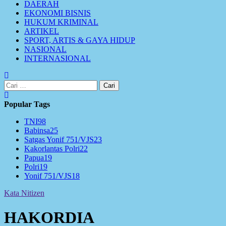
DAERAH
EKONOMI BISNIS
HUKUM KRIMINAL
ARTIKEL
SPORT, ARTIS & GAYA HIDUP
NASIONAL
INTERNASIONAL
Cari
untuk:
Popular Tags
TNI
98
Babinsa
25
Satgas Yonif 751/VJS
23
Kakorlantas Polri
22
Papua
19
Polri
19
Yonif 751/VJS
18
Kata Nitizen
HAKORDIA