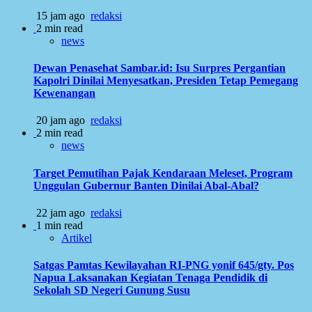
15 jam ago
redaksi
2 min read
news
Dewan Penasehat Sambar.id: Isu Surpres Pergantian
Kapolri Dinilai Menyesatkan, Presiden Tetap Pemegang
Kewenangan
20 jam ago
redaksi
2 min read
news
Target Pemutihan Pajak Kendaraan Meleset, Program
Unggulan Gubernur Banten Dinilai Abal-Abal?
22 jam ago
redaksi
1 min read
Artikel
Satgas Pamtas Kewilayahan RI-PNG yonif 645/gty. Pos
Napua Laksanakan Kegiatan Tenaga Pendidik di
Sekolah SD Negeri Gunung Susu