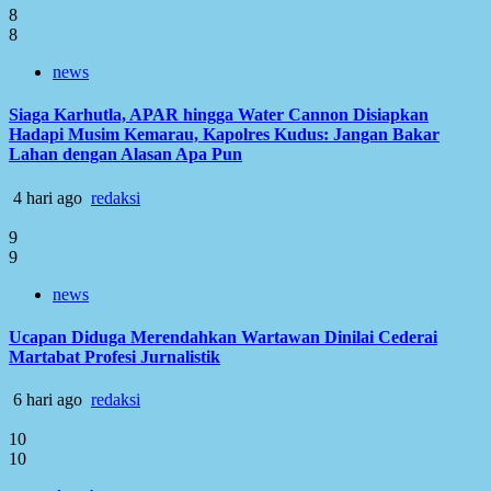
8
8
news
Siaga Karhutla, APAR hingga Water Cannon Disiapkan
Hadapi Musim Kemarau, Kapolres Kudus: Jangan Bakar
Lahan dengan Alasan Apa Pun
4 hari ago
redaksi
9
9
news
Ucapan Diduga Merendahkan Wartawan Dinilai Cederai
Martabat Profesi Jurnalistik
6 hari ago
redaksi
10
10