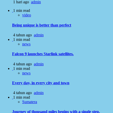
1 hari ago
admin
1 min read
video
Being unique is better than perfect
4 tahun ago
admin
1 min read
news
Falcon 9 launches Starlink satellites.
4 tahun ago
admin
1 min read
news
Every day, in every city and town
4 tahun ago
admin
1 min read
Sumatera
Journey of thousand miles begins with a single step.