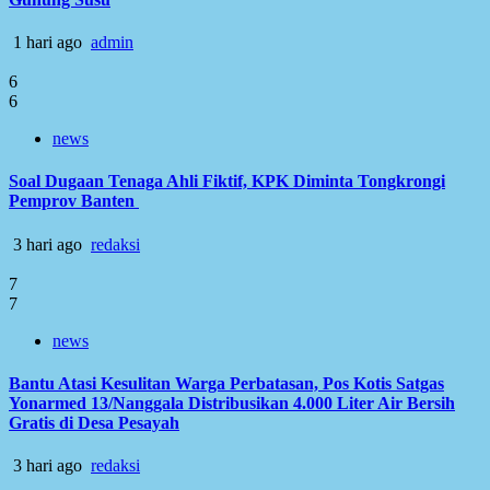
1 hari ago
admin
6
6
news
Soal Dugaan Tenaga Ahli Fiktif, KPK Diminta Tongkrongi
Pemprov Banten
3 hari ago
redaksi
7
7
news
Bantu Atasi Kesulitan Warga Perbatasan, Pos Kotis Satgas
Yonarmed 13/Nanggala Distribusikan 4.000 Liter Air Bersih
Gratis di Desa Pesayah
3 hari ago
redaksi