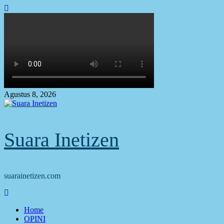
Skip
to
content
Agustus 8, 2026
Suara Inetizen
suarainetizen.com
Primary
Menu
Home
OPINI