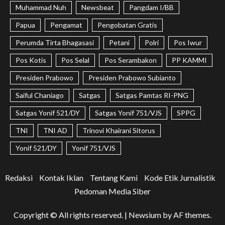
Muhammad Nuh
Newsbeat
Pangdam I/BB
Papua
Pengamat
Pengobatan Gratis
Perumda Tirta Bhagasasi
Petani
Polri
Pos Iwur
Pos Kotis
Pos Selal
Pos Serambakon
PP KAMMI
Presiden Prabowo
Presiden Prabowo Subianto
Saiful Chaniago
Satgas
Satgas Pamtas RI-PNG
Satgas Yonif 521/DY
Satgas Yonif 751/VJS
SPPG
TNI
TNI AD
Trinovi Khairani Sitorus
Yonif 521/DY
Yonif 751/VJS
Redaksi
Kontak Iklan
Tentang Kami
Kode Etik Jurnalistik
Pedoman Media Siber
Copyright © All rights reserved.
|
Newsium
by AF themes.