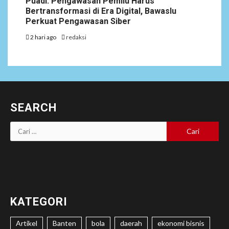
Puadi: Pengawasan Pemilu Harus
Bertransformasi di Era Digital, Bawaslu
Perkuat Pengawasan Siber
2 hari ago
redaksi
SEARCH
Cari
untuk:
KATEGORI
Artikel
Banten
bola
daerah
ekonomi bisnis