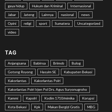
gaya hidup
Hukum dan Kriminal
Internasional
Jabar
Jateng
Lainnya
nasional
news
Opini
religi
sport
Sumatera
Uncategorized
video
TAG
Anjangsana
Babinsa
Brimob
Bulog
Gotong Royong
Hasyim SE
Kabupaten Bekasi
Kakorlantas
Kakorlantas Polri
Kakorlantas Polri Irjen Pol Drs. Agus Suryonugroho
Kammi
Kapolri
Kodim 1710/mimika
Korupsi
Kota Bekasi
Kpk
Makan Bergizi Gratis
MBG