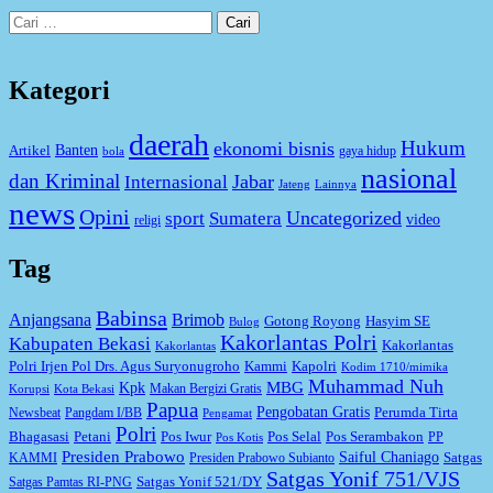
Cari
untuk:
Kategori
daerah
Hukum
ekonomi bisnis
Artikel
Banten
gaya hidup
bola
nasional
dan Kriminal
Jabar
Internasional
Jateng
Lainnya
news
Opini
Uncategorized
sport
Sumatera
video
religi
Tag
Babinsa
Anjangsana
Brimob
Gotong Royong
Hasyim SE
Bulog
Kakorlantas Polri
Kabupaten Bekasi
Kakorlantas
Kakorlantas
Kapolri
Polri Irjen Pol Drs. Agus Suryonugroho
Kammi
Kodim 1710/mimika
Muhammad Nuh
MBG
Kpk
Makan Bergizi Gratis
Korupsi
Kota Bekasi
Papua
Pengobatan Gratis
Perumda Tirta
Newsbeat
Pangdam I/BB
Pengamat
Polri
Bhagasasi
Petani
Pos Iwur
Pos Selal
Pos Serambakon
PP
Pos Kotis
Presiden Prabowo
Saiful Chaniago
Satgas
KAMMI
Presiden Prabowo Subianto
Satgas Yonif 751/VJS
Satgas Yonif 521/DY
Satgas Pamtas RI-PNG