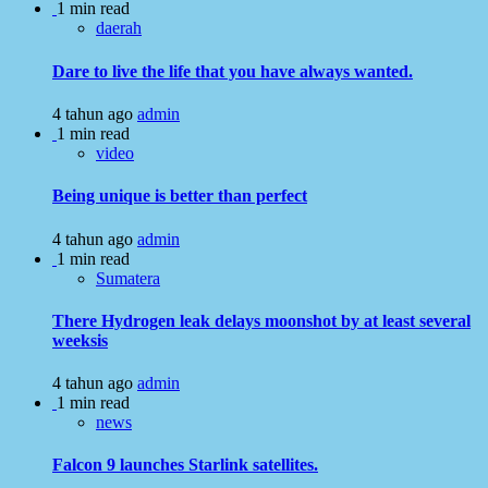
1 min read
daerah
Dare to live the life that you have always wanted.
4 tahun ago
admin
1 min read
video
Being unique is better than perfect
4 tahun ago
admin
1 min read
Sumatera
There Hydrogen leak delays moonshot by at least several
weeksis
4 tahun ago
admin
1 min read
news
Falcon 9 launches Starlink satellites.