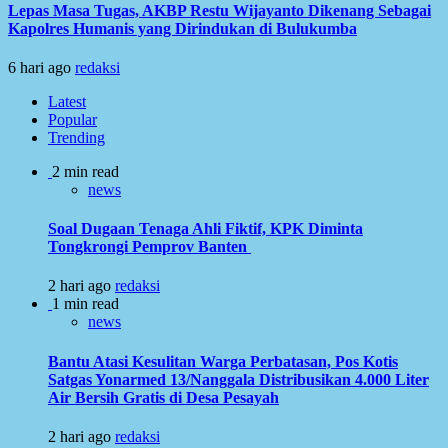
Lepas Masa Tugas, AKBP Restu Wijayanto Dikenang Sebagai
Kapolres Humanis yang Dirindukan di Bulukumba
6 hari ago
redaksi
Latest
Popular
Trending
2 min read
news
Soal Dugaan Tenaga Ahli Fiktif, KPK Diminta
Tongkrongi Pemprov Banten
2 hari ago
redaksi
1 min read
news
Bantu Atasi Kesulitan Warga Perbatasan, Pos Kotis
Satgas Yonarmed 13/Nanggala Distribusikan 4.000 Liter
Air Bersih Gratis di Desa Pesayah
2 hari ago
redaksi