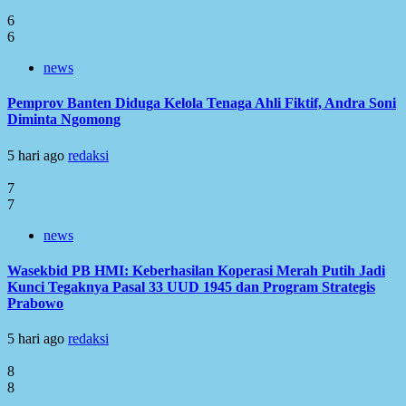
6
6
news
Pemprov Banten Diduga Kelola Tenaga Ahli Fiktif, Andra Soni
Diminta Ngomong
5 hari ago
redaksi
7
7
news
Wasekbid PB HMI: Keberhasilan Koperasi Merah Putih Jadi
Kunci Tegaknya Pasal 33 UUD 1945 dan Program Strategis
Prabowo
5 hari ago
redaksi
8
8