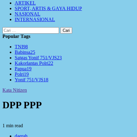
ARTIKEL
SPORT, ARTIS & GAYA HIDUP
NASIONAL
INTERNASIONAL
Cari
untuk:
Popular Tags
TNI
98
Babinsa
25
Satgas Yonif 751/VJS
23
Kakorlantas Polri
22
Papua
19
Polri
19
Yonif 751/VJS
18
Kata Nitizen
DPP PPP
1 min read
daerah