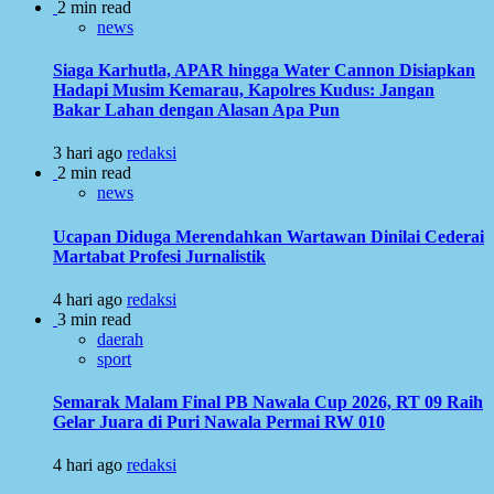
2 min read
news
Siaga Karhutla, APAR hingga Water Cannon Disiapkan
Hadapi Musim Kemarau, Kapolres Kudus: Jangan
Bakar Lahan dengan Alasan Apa Pun
3 hari ago
redaksi
2 min read
news
Ucapan Diduga Merendahkan Wartawan Dinilai Cederai
Martabat Profesi Jurnalistik
4 hari ago
redaksi
3 min read
daerah
sport
Semarak Malam Final PB Nawala Cup 2026, RT 09 Raih
Gelar Juara di Puri Nawala Permai RW 010
4 hari ago
redaksi