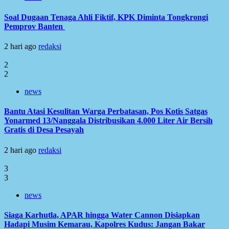
Soal Dugaan Tenaga Ahli Fiktif, KPK Diminta Tongkrongi
Pemprov Banten
2 hari ago
redaksi
2
2
news
Bantu Atasi Kesulitan Warga Perbatasan, Pos Kotis Satgas
Yonarmed 13/Nanggala Distribusikan 4.000 Liter Air Bersih
Gratis di Desa Pesayah
2 hari ago
redaksi
3
3
news
Siaga Karhutla, APAR hingga Water Cannon Disiapkan
Hadapi Musim Kemarau, Kapolres Kudus: Jangan Bakar