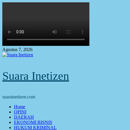
Skip
to
content
Agustus 7, 2026
Suara Inetizen
suarainetizen.com
Primary
Home
Menu
OPINI
DAERAH
EKONOMI BISNIS
HUKUM KRIMINAL