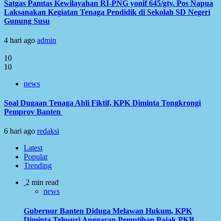
Satgas Pamtas Kewilayahan RI-PNG yonif 645/gty. Pos Napua
Laksanakan Kegiatan Tenaga Pendidik di Sekolah SD Negeri
Gunung Susu
4 hari ago
admin
10
10
news
Soal Dugaan Tenaga Ahli Fiktif, KPK Diminta Tongkrongi
Pemprov Banten
6 hari ago
redaksi
Latest
Popular
Trending
2 min read
news
Gubernur Banten Diduga Melawan Hukum, KPK
Diminta Telusuri Anggaran Pemutihan Pajak PKB