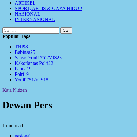
ARTIKEL
SPORT, ARTIS & GAYA HIDUP
NASIONAL
INTERNASIONAL
Cari
untuk:
Popular Tags
TNI
98
Babinsa
25
Satgas Yonif 751/VJS
23
Kakorlantas Polri
22
Papua
19
Polri
19
Yonif 751/VJS
18
Kata Nitizen
Dewan Pers
1 min read
nasional