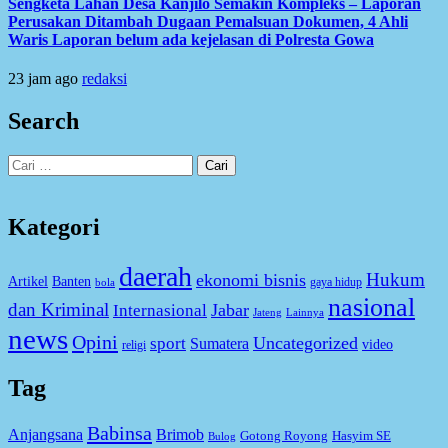
Sengketa Lahan Desa Kanjilo Semakin Kompleks – Laporan
Perusakan Ditambah Dugaan Pemalsuan Dokumen, 4 Ahli
Waris Laporan belum ada kejelasan di Polresta Gowa
23 jam ago
redaksi
Search
Cari
untuk:
Kategori
daerah
Hukum
ekonomi bisnis
Artikel
Banten
gaya hidup
bola
nasional
dan Kriminal
Jabar
Internasional
Jateng
Lainnya
news
Opini
Uncategorized
sport
Sumatera
video
religi
Tag
Babinsa
Anjangsana
Brimob
Gotong Royong
Hasyim SE
Bulog