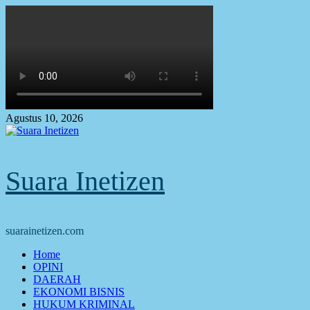
Skip
to
content
Agustus 10, 2026
Suara Inetizen
suarainetizen.com
Primary
Home
Menu
OPINI
DAERAH
EKONOMI BISNIS
HUKUM KRIMINAL