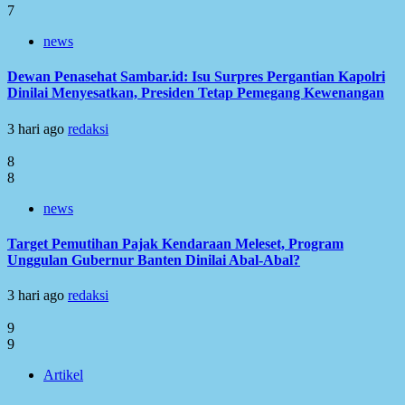
7
news
Dewan Penasehat Sambar.id: Isu Surpres Pergantian Kapolri
Dinilai Menyesatkan, Presiden Tetap Pemegang Kewenangan
3 hari ago
redaksi
8
8
news
Target Pemutihan Pajak Kendaraan Meleset, Program
Unggulan Gubernur Banten Dinilai Abal-Abal?
3 hari ago
redaksi
9
9
Artikel