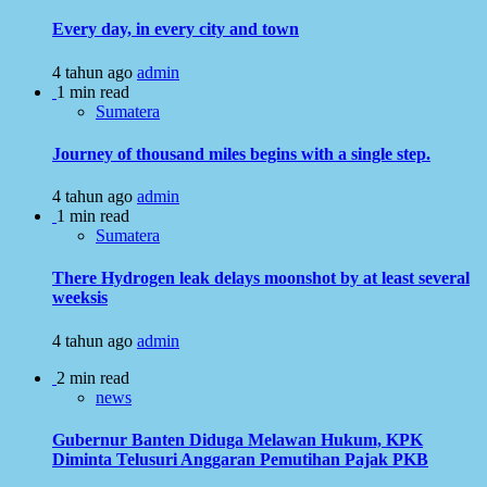
Every day, in every city and town
4 tahun ago
admin
1 min read
Sumatera
Journey of thousand miles begins with a single step.
4 tahun ago
admin
1 min read
Sumatera
There Hydrogen leak delays moonshot by at least several
weeksis
4 tahun ago
admin
2 min read
news
Gubernur Banten Diduga Melawan Hukum, KPK
Diminta Telusuri Anggaran Pemutihan Pajak PKB