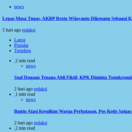
news
Lepas Masa Tugas, AKBP Restu Wijayanto Dikenang Sebagai K
5 hari ago
redaksi
Latest
Popular
Trending
2 min read
news
Soal Dugaan Tenaga Ahli Fiktif, KPK Diminta Tongkron
2 hari ago
redaksi
1 min read
news
Bantu Atasi Kesulitan Warga Perbatasan, Pos Kotis Satgas
2 hari ago
redaksi
2 min read