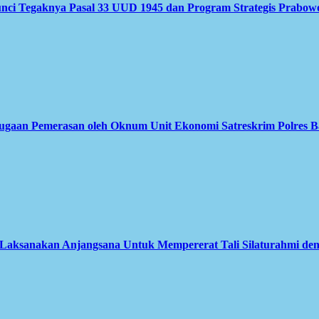
nci Tegaknya Pasal 33 UUD 1945 dan Program Strategis Prabow
Dugaan Pemerasan oleh Oknum Unit Ekonomi Satreskrim Polres B
aksanakan Anjangsana Untuk Mempererat Tali Silaturahmi deng