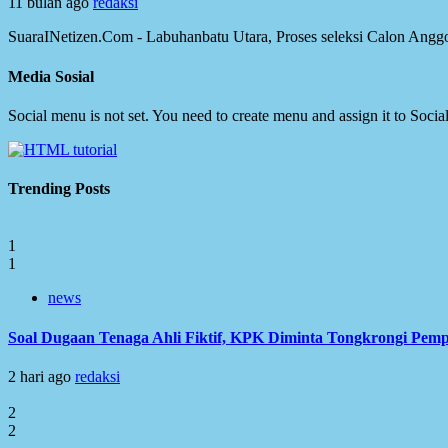
11 bulan ago
redaksi
SuaraINetizen.Com - Labuhanbatu Utara, Proses seleksi Calon Angg
Media Sosial
Social menu is not set. You need to create menu and assign it to Soc
Trending Posts
1
1
news
Soal Dugaan Tenaga Ahli Fiktif, KPK Diminta Tongkrongi Pem
2 hari ago
redaksi
2
2