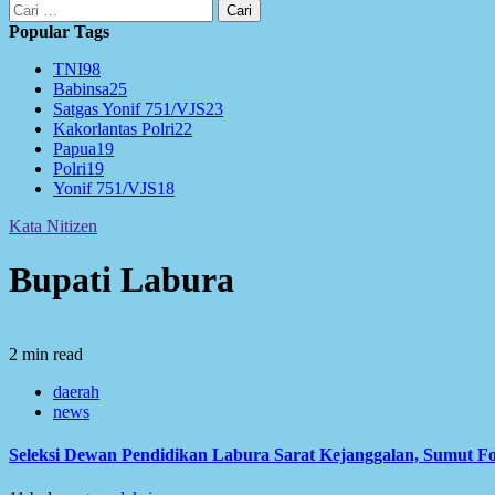
Cari
untuk:
Popular Tags
TNI
98
Babinsa
25
Satgas Yonif 751/VJS
23
Kakorlantas Polri
22
Papua
19
Polri
19
Yonif 751/VJS
18
Kata Nitizen
Bupati Labura
2 min read
daerah
news
Seleksi Dewan Pendidikan Labura Sarat Kejanggalan, Sumut F