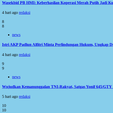
Wasekbid PB HMI: Keberhasilan Koperasi Merah Putih Jadi Ku
4 hari ago
redaksi
8
8
news
Istri AKP Padlun Alfitri Minta Perlindungan Hukum, Ungkap 
4 hari ago
redaksi
9
9
news
Wujudkan Kemanunggalan TNI-Rakyat, Satgas Yonif 645/GTY L
5 hari ago
redaksi
10
10