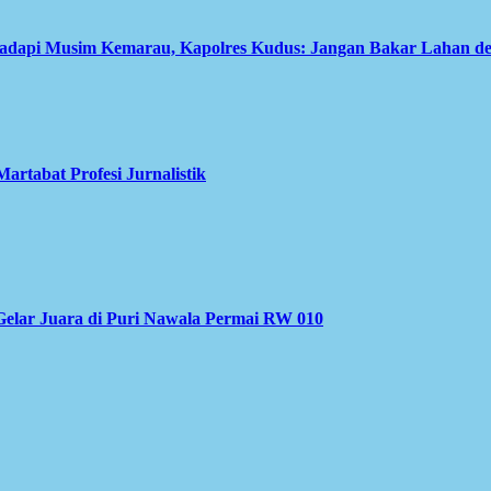
Hadapi Musim Kemarau, Kapolres Kudus: Jangan Bakar Lahan d
rtabat Profesi Jurnalistik
elar Juara di Puri Nawala Permai RW 010