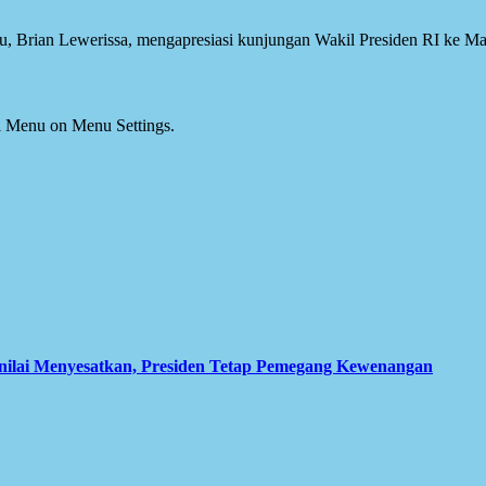
ian Lewerissa, mengapresiasi kunjungan Wakil Presiden RI ke Malu
ial Menu on Menu Settings.
inilai Menyesatkan, Presiden Tetap Pemegang Kewenangan