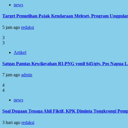
news
Target Pemutihan Pajak Kendaraan Meleset, Program Unggulan
5 jam ago
redaksi
3
3
Artikel
Satgas Pamtas Kewilayahan RI-PNG yonif 645/gty. Pos Napua 
7 jam ago
admin
4
4
news
Soal Dugaan Tenaga Ahli Fiktif, KPK Diminta Tongkrongi Pem
3 hari ago
redaksi