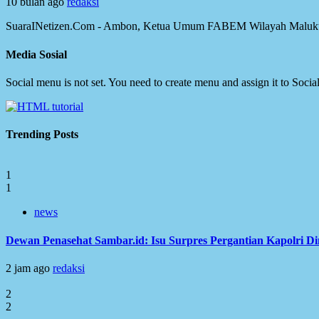
10 bulan ago
redaksi
SuaraINetizen.Com - Ambon, Ketua Umum FABEM Wilayah Maluku, Br
Media Sosial
Social menu is not set. You need to create menu and assign it to Soc
Trending Posts
1
1
news
Dewan Penasehat Sambar.id: Isu Surpres Pergantian Kapolri D
2 jam ago
redaksi
2
2