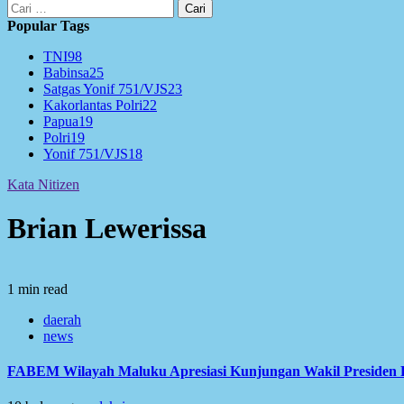
Cari
untuk:
Popular Tags
TNI
98
Babinsa
25
Satgas Yonif 751/VJS
23
Kakorlantas Polri
22
Papua
19
Polri
19
Yonif 751/VJS
18
Kata Nitizen
Brian Lewerissa
1 min read
daerah
news
FABEM Wilayah Maluku Apresiasi Kunjungan Wakil Presiden 