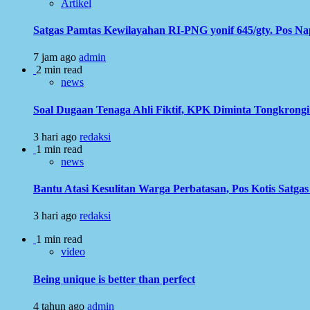
Artikel
Satgas Pamtas Kewilayahan RI-PNG yonif 645/gty. Pos N
7 jam ago
admin
2 min read
news
Soal Dugaan Tenaga Ahli Fiktif, KPK Diminta Tongkron
3 hari ago
redaksi
1 min read
news
Bantu Atasi Kesulitan Warga Perbatasan, Pos Kotis Satgas
3 hari ago
redaksi
1 min read
video
Being unique is better than perfect
4 tahun ago
admin