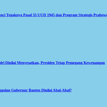
nci Tegaknya Pasal 33 UUD 1945 dan Program Strategis Prabow
olri Dinilai Menyesatkan, Presiden Tetap Pemegang Kewenangan
gulan Gubernur Banten Dinilai Abal-Abal?