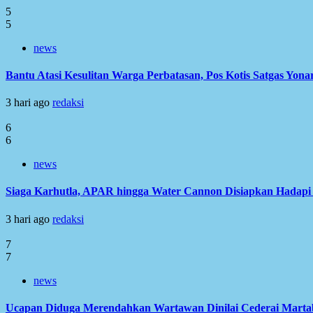
5
5
news
Bantu Atasi Kesulitan Warga Perbatasan, Pos Kotis Satgas Yonar
3 hari ago
redaksi
6
6
news
Siaga Karhutla, APAR hingga Water Cannon Disiapkan Hadap
3 hari ago
redaksi
7
7
news
Ucapan Diduga Merendahkan Wartawan Dinilai Cederai Martabat