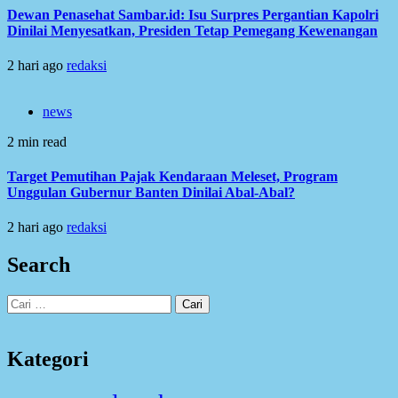
Dewan Penasehat Sambar.id: Isu Surpres Pergantian Kapolri
Dinilai Menyesatkan, Presiden Tetap Pemegang Kewenangan
2 hari ago
redaksi
news
2 min read
Target Pemutihan Pajak Kendaraan Meleset, Program
Unggulan Gubernur Banten Dinilai Abal-Abal?
2 hari ago
redaksi
Search
Cari
untuk:
Kategori