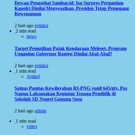
Dewan Penasehat Sambar.id: Isu Surpres Pergantian
Kapolri Dinilai Menyesatkan, Presiden Tetap Pemegang
Kewenangan
2 hari ago
redaksi
2 min read
news
Target Pemutihan Pajak Kendaraan Meleset, Program
Unggulan Gubernur Banten Dinilai Abal-Abal?
2 hari ago
redaksi
1 min read
Artikel
Satgas Pamtas Kewilayahan RI-PNG yonif 645/gty. Pos
Napua Laksanakan Kegiatan Tenaga Pendidik di
Sekolah SD Negeri Gunung Susu
2 hari ago
admin
1 min read
video