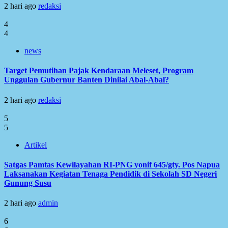
2 hari ago
redaksi
4
4
news
Target Pemutihan Pajak Kendaraan Meleset, Program
Unggulan Gubernur Banten Dinilai Abal-Abal?
2 hari ago
redaksi
5
5
Artikel
Satgas Pamtas Kewilayahan RI-PNG yonif 645/gty. Pos Napua
Laksanakan Kegiatan Tenaga Pendidik di Sekolah SD Negeri
Gunung Susu
2 hari ago
admin
6