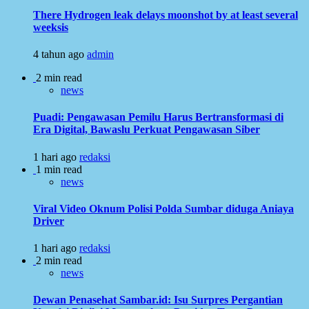
There Hydrogen leak delays moonshot by at least several
weeksis
4 tahun ago
admin
2 min read
news
Puadi: Pengawasan Pemilu Harus Bertransformasi di
Era Digital, Bawaslu Perkuat Pengawasan Siber
1 hari ago
redaksi
1 min read
news
Viral Video Oknum Polisi Polda Sumbar diduga Aniaya
Driver
1 hari ago
redaksi
2 min read
news
Dewan Penasehat Sambar.id: Isu Surpres Pergantian