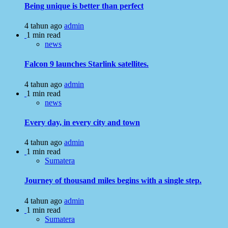
Being unique is better than perfect
4 tahun ago
admin
1 min read
news
Falcon 9 launches Starlink satellites.
4 tahun ago
admin
1 min read
news
Every day, in every city and town
4 tahun ago
admin
1 min read
Sumatera
Journey of thousand miles begins with a single step.
4 tahun ago
admin
1 min read
Sumatera