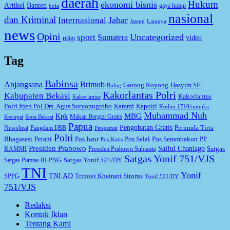
daerah
Hukum
ekonomi bisnis
Artikel
Banten
gaya hidup
bola
nasional
dan Kriminal
Jabar
Internasional
Jateng
Lainnya
news
Opini
Uncategorized
sport
Sumatera
video
religi
Tag
Babinsa
Anjangsana
Brimob
Gotong Royong
Hasyim SE
Bulog
Kakorlantas Polri
Kabupaten Bekasi
Kakorlantas
Kakorlantas
Kapolri
Polri Irjen Pol Drs. Agus Suryonugroho
Kammi
Kodim 1710/mimika
Muhammad Nuh
MBG
Kpk
Makan Bergizi Gratis
Korupsi
Kota Bekasi
Papua
Pengobatan Gratis
Perumda Tirta
Newsbeat
Pangdam I/BB
Pengamat
Polri
Bhagasasi
Petani
Pos Iwur
Pos Selal
Pos Serambakon
PP
Pos Kotis
Presiden Prabowo
Saiful Chaniago
Satgas
KAMMI
Presiden Prabowo Subianto
Satgas Yonif 751/VJS
Satgas Yonif 521/DY
Satgas Pamtas RI-PNG
TNI
Yonif
TNI AD
Trinovi Khairani Sitorus
SPPG
Yonif 521/DY
751/VJS
Redaksi
Kontak Iklan
Tentang Kami