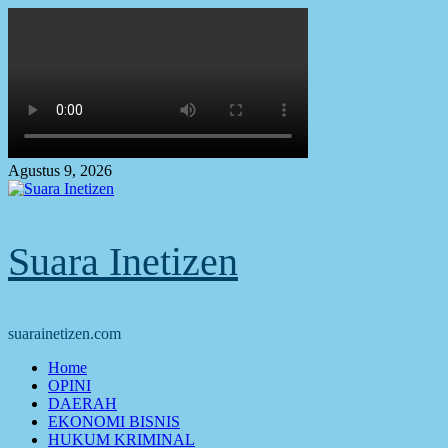
Skip
to
content
Agustus 9, 2026
Suara Inetizen
suarainetizen.com
Primary
Home
Menu
OPINI
DAERAH
EKONOMI BISNIS
HUKUM KRIMINAL