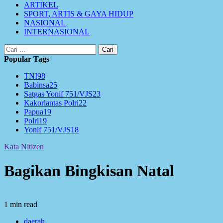
ARTIKEL
SPORT, ARTIS & GAYA HIDUP
NASIONAL
INTERNASIONAL
Cari
untuk:
Popular Tags
TNI
98
Babinsa
25
Satgas Yonif 751/VJS
23
Kakorlantas Polri
22
Papua
19
Polri
19
Yonif 751/VJS
18
Kata Nitizen
Bagikan Bingkisan Natal
1 min read
daerah