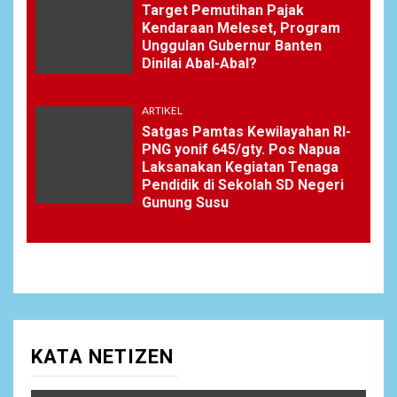
Target Pemutihan Pajak
Kendaraan Meleset, Program
Unggulan Gubernur Banten
Dinilai Abal-Abal?
ARTIKEL
Satgas Pamtas Kewilayahan RI-
PNG yonif 645/gty. Pos Napua
Laksanakan Kegiatan Tenaga
Pendidik di Sekolah SD Negeri
Gunung Susu
KATA NETIZEN