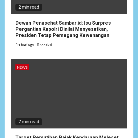
2 min read
Dewan Penasehat Sambar.id: Isu Surpres
Pergantian Kapolri Dinilai Menyesatkan,
Presiden Tetap Pemegang Kewenangan
1 hari ago
redaksi
NEWS
2 min read
Target Pemutihan Pajak Kendaraan Meleset,