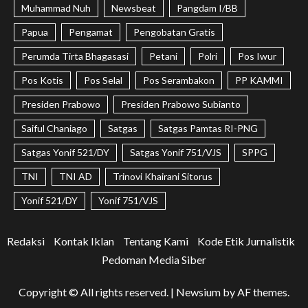
Muhammad Nuh
Newsbeat
Pangdam I/BB
Papua
Pengamat
Pengobatan Gratis
Perumda Tirta Bhagasasi
Petani
Polri
Pos Iwur
Pos Kotis
Pos Selal
Pos Serambakon
PP KAMMI
Presiden Prabowo
Presiden Prabowo Subianto
Saiful Chaniago
Satgas
Satgas Pamtas RI-PNG
Satgas Yonif 521/DY
Satgas Yonif 751/VJS
SPPG
TNI
TNI AD
Trinovi Khairani Sitorus
Yonif 521/DY
Yonif 751/VJS
Redaksi
Kontak Iklan
Tentang Kami
Kode Etik Jurnalistik
Pedoman Media Siber
Copyright © All rights reserved.
|
Newsium
by AF themes.