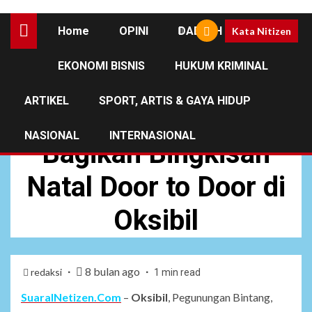
Home
OPINI
DAERAH
Kata Nitizen
EKONOMI BISNIS
HUKUM KRIMINAL
DAERAH
NEWS
ARTIKEL
SPORT, ARTIS & GAYA HIDUP
Satgas Yonif 751/VJS
NASIONAL
INTERNASIONAL
Bagikan Bingkisan
Natal Door to Door di
Oksibil
8 bulan ago
redaksi
1 min read
SuaraINetizen.Com
–
Oksibil
, Pegunungan Bintang,