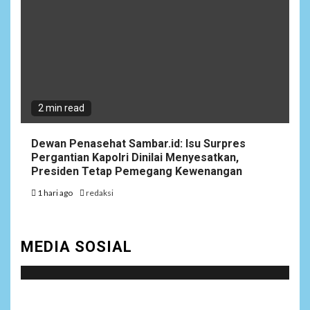
2 min read
Dewan Penasehat Sambar.id: Isu Surpres
Pergantian Kapolri Dinilai Menyesatkan,
Presiden Tetap Pemegang Kewenangan
1 hari ago
redaksi
MEDIA SOSIAL
Social menu is not set. You need to create menu and