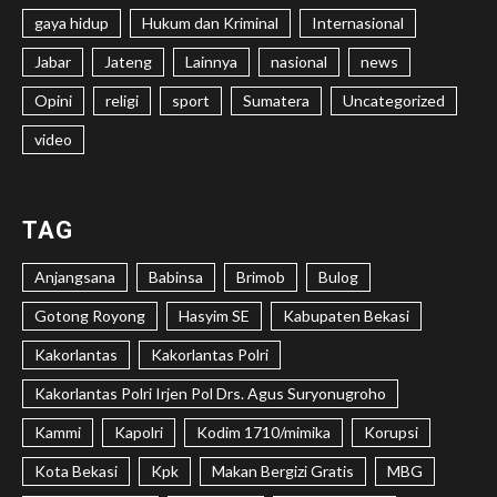
gaya hidup
Hukum dan Kriminal
Internasional
Jabar
Jateng
Lainnya
nasional
news
Opini
religi
sport
Sumatera
Uncategorized
video
TAG
Anjangsana
Babinsa
Brimob
Bulog
Gotong Royong
Hasyim SE
Kabupaten Bekasi
Kakorlantas
Kakorlantas Polri
Kakorlantas Polri Irjen Pol Drs. Agus Suryonugroho
Kammi
Kapolri
Kodim 1710/mimika
Korupsi
Kota Bekasi
Kpk
Makan Bergizi Gratis
MBG