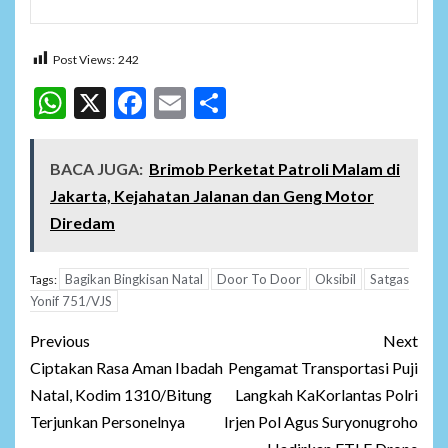
Post Views:
242
WhatsApp
X
Facebook
Email
Share
BACA JUGA:
Brimob Perketat Patroli Malam di
Jakarta, Kejahatan Jalanan dan Geng Motor
Diredam
Bagikan Bingkisan Natal
Door To Door
Oksibil
Satgas
Tags:
Yonif 751/VJS
Post
Previous
Next
navigation
Ciptakan Rasa Aman Ibadah
Pengamat Transportasi Puji
Natal, Kodim 1310/Bitung
Langkah KaKorlantas Polri
Terjunkan Personelnya
Irjen Pol Agus Suryonugroho