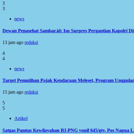
3
3
news
Dewan Penasehat Sambar.id: Isu Surpres Pergantian Kapolri D
13 jam ago
redaksi
4
4
news
Target Pemutihan Pajak Kendaraan Meleset, Program Unggulan
15 jam ago
redaksi
5
5
Artikel
Satgas Pamtas Kewilayahan RI-PNG yonif 645/gty. Pos Napua 