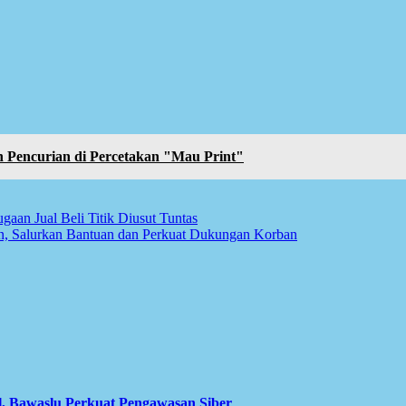
Pencurian di Percetakan "Mau Print"
n Jual Beli Titik Diusut Tuntas
, Salurkan Bantuan dan Perkuat Dukungan Korban
l, Bawaslu Perkuat Pengawasan Siber