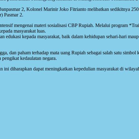
pasmar 2, Kolonel Marinir Joko Fitrianto melibatkan sedikitnya 250 p
r) Pasmar 2.
ensif mengenai materi sosialisasi CBP Rupiah. Melalui program *Traini
epada masyarakat luas.
kan edukasi kepada masyarakat, baik dalam kehidupan sehari-hari mau
gga, dan paham terhadap mata uang Rupiah sebagai salah satu simbol ke
 pengikat kedaulatan negara.
n ini diharapkan dapat meningkatkan kepedulian masyarakat di wila