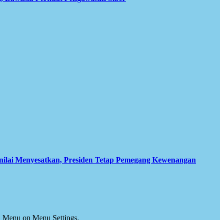
inilai Menyesatkan, Presiden Tetap Pemegang Kewenangan
ial Menu on Menu Settings.