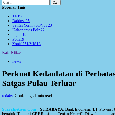
Cari
untuk:
Popular Tags
TNI
98
Babinsa
25
Satgas Yonif 751/VJS
23
Kakorlantas Polri
22
Papua
19
Polri
19
Yonif 751/VJS
18
Kata Nitizen
news
Perkuat Kedaulatan di Perbata
Satgas Pulau Terluar
redaksi
2 bulan ago
1 min read
SuaraInetizen.Com
–
SURABAYA
, Bank Indonesia (BI) Provinsi
bertajuk “Edukasi CBP Rupiah di Tepian Negeri”. Diawali dengan a