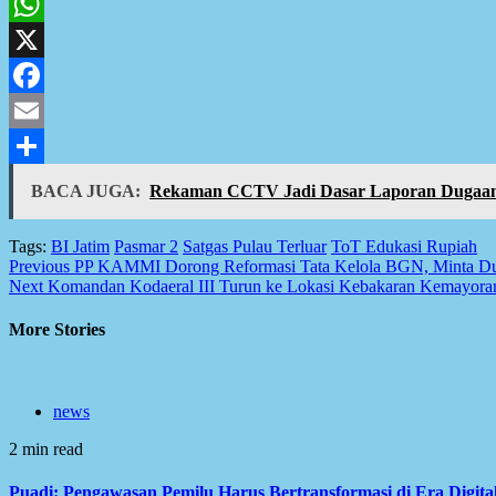
WhatsApp
X
Facebook
Email
Share
BACA JUGA:
Rekaman CCTV Jadi Dasar Laporan Dugaan 
Tags:
BI Jatim
Pasmar 2
Satgas Pulau Terluar
ToT Edukasi Rupiah
Post
Previous
PP KAMMI Dorong Reformasi Tata Kelola BGN, Minta Dugaa
Next
Komandan Kodaeral III Turun ke Lokasi Kebakaran Kemayoran
navigation
More Stories
news
2 min read
Puadi: Pengawasan Pemilu Harus Bertransformasi di Era Digita