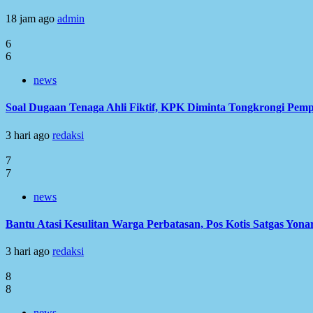
18 jam ago
admin
6
6
news
Soal Dugaan Tenaga Ahli Fiktif, KPK Diminta Tongkrongi Pem
3 hari ago
redaksi
7
7
news
Bantu Atasi Kesulitan Warga Perbatasan, Pos Kotis Satgas Yonar
3 hari ago
redaksi
8
8
news