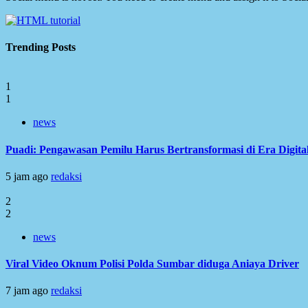
Trending Posts
1
1
news
Puadi: Pengawasan Pemilu Harus Bertransformasi di Era Digita
5 jam ago
redaksi
2
2
news
Viral Video Oknum Polisi Polda Sumbar diduga Aniaya Driver
7 jam ago
redaksi