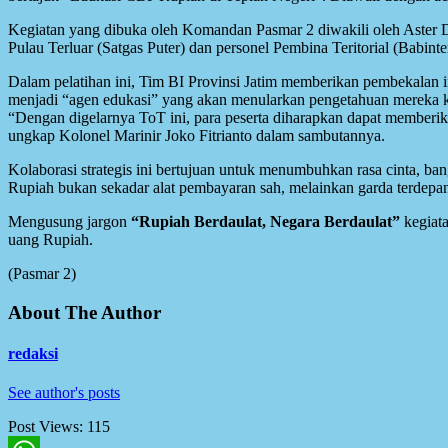
Kegiatan yang dibuka oleh Komandan Pasmar 2 diwakili oleh Aster Dan
Pulau Terluar (Satgas Puter) dan personel Pembina Teritorial (Babinte
Dalam pelatihan ini, Tim BI Provinsi Jatim memberikan pembekalan int
menjadi “agen edukasi” yang akan menularkan pengetahuan mereka k
“Dengan digelarnya ToT ini, para peserta diharapkan dapat memberi
ungkap Kolonel Marinir Joko Fitrianto dalam sambutannya.
Kolaborasi strategis ini bertujuan untuk menumbuhkan rasa cinta, ban
Rupiah bukan sekadar alat pembayaran sah, melainkan garda terdepan
Mengusung jargon
“Rupiah Berdaulat, Negara Berdaulat”
kegiata
uang Rupiah.
(Pasmar 2)
About The Author
redaksi
See author's posts
Post Views:
115