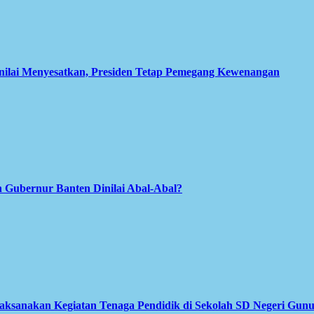
inilai Menyesatkan, Presiden Tetap Pemegang Kewenangan
 Gubernur Banten Dinilai Abal-Abal?
Laksanakan Kegiatan Tenaga Pendidik di Sekolah SD Negeri Gun