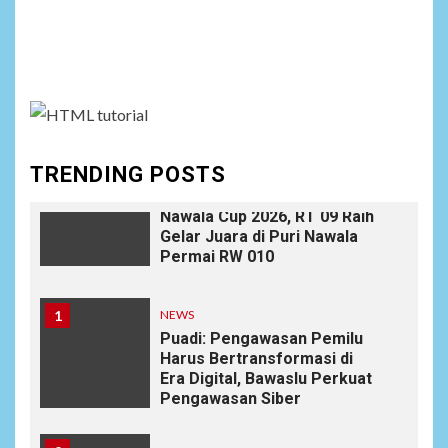
Social menu is not set. You need to create menu and
9
NEWS
Ucapan Diduga
assign it to Social Menu on Menu Settings.
Merendahkan Wartawan
Dinilai Cederai Martabat
Profesi Jurnalistik
TRENDING POSTS
10
DAERAH
SPORT
Semarak Malam Final PB
Nawala Cup 2026, RT 09 Raih
Gelar Juara di Puri Nawala
Permai RW 010
1
NEWS
Puadi: Pengawasan Pemilu
Harus Bertransformasi di
Era Digital, Bawaslu Perkuat
Pengawasan Siber