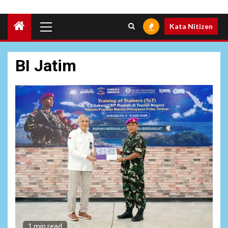
Primary
Kata Nitizen
Menu
BI Jatim
6
NEWS
Soal Dugaan Tenaga Ahli
1 min read