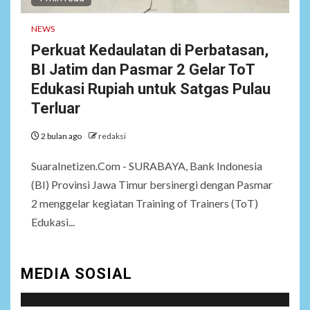
Fiktif, KPK Diminta
Tongkrongi Pemprov
NEWS
Banten
Perkuat Kedaulatan di Perbatasan,
BI Jatim dan Pasmar 2 Gelar ToT
NEWS
Edukasi Rupiah untuk Satgas Pulau
7
Bantu Atasi Kesulitan Warga
Terluar
Perbatasan, Pos Kotis
Satgas Yonarmed
2 bulan ago
redaksi
13/Nanggala Distribusikan
4.000 Liter Air Bersih Gratis
di Desa Pesayah
SuaraInetizen.Com - SURABAYA, Bank Indonesia
(BI) Provinsi Jawa Timur bersinergi dengan Pasmar
2 menggelar kegiatan Training of Trainers (ToT)
NEWS
8
Edukasi...
Siaga Karhutla, APAR hingga
Water Cannon Disiapkan
Hadapi Musim Kemarau,
Kapolres Kudus: Jangan
MEDIA SOSIAL
Bakar Lahan dengan Alasan
Apa Pun