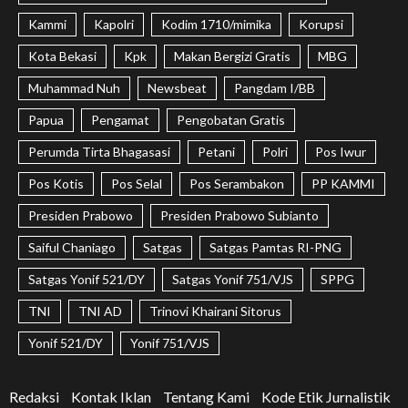
Kammi
Kapolri
Kodim 1710/mimika
Korupsi
Kota Bekasi
Kpk
Makan Bergizi Gratis
MBG
Muhammad Nuh
Newsbeat
Pangdam I/BB
Papua
Pengamat
Pengobatan Gratis
Perumda Tirta Bhagasasi
Petani
Polri
Pos Iwur
Pos Kotis
Pos Selal
Pos Serambakon
PP KAMMI
Presiden Prabowo
Presiden Prabowo Subianto
Saiful Chaniago
Satgas
Satgas Pamtas RI-PNG
Satgas Yonif 521/DY
Satgas Yonif 751/VJS
SPPG
TNI
TNI AD
Trinovi Khairani Sitorus
Yonif 521/DY
Yonif 751/VJS
Redaksi
Kontak Iklan
Tentang Kami
Kode Etik Jurnalistik