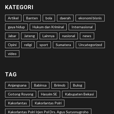
KATEGORI
Artikel
Banten
bola
daerah
ekonomi bisnis
gaya hidup
Hukum dan Kriminal
Internasional
Jabar
Jateng
Lainnya
nasional
news
Opini
religi
sport
Sumatera
Uncategorized
video
TAG
Anjangsana
Babinsa
Brimob
Bulog
Gotong Royong
Hasyim SE
Kabupaten Bekasi
Kakorlantas
Kakorlantas Polri
Kakorlantas Polri Irjen Pol Drs. Agus Suryonugroho