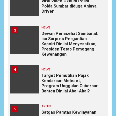
Viral Video Oknum Polisi
Polda Sumbar diduga Aniaya
Driver
NEWS
3
Dewan Penasehat Sambar.id:
Isu Surpres Pergantian
Kapolri Dinilai Menyesatkan,
Presiden Tetap Pemegang
Kewenangan
4
NEWS
Target Pemutihan Pajak
Kendaraan Meleset,
Program Unggulan Gubernur
Banten Dinilai Abal-Abal?
ARTIKEL
5
Satgas Pamtas Kewilayahan