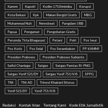
Kammi
Kapolri
Kodim 1710/mimika
Korupsi
Kota Bekasi
Kpk
Makan Bergizi Gratis
MBG
Muhammad Nuh
Newsbeat
Pangdam I/BB
Papua
Pengamat
Pengobatan Gratis
Perumda Tirta Bhagasasi
Petani
Polri
Pos Iwur
Pos Kotis
Pos Selal
Pos Serambakon
PP KAMMI
Presiden Prabowo
Presiden Prabowo Subianto
Saiful Chaniago
Satgas
Satgas Pamtas RI-PNG
Satgas Yonif 521/DY
Satgas Yonif 751/VJS
SPPG
TNI
TNI AD
Trinovi Khairani Sitorus
Yonif 521/DY
Yonif 751/VJS
Redaksi
Kontak Iklan
Tentang Kami
Kode Etik Jurnalistik