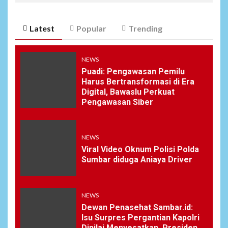
Latest
Popular
Trending
NEWS
Puadi: Pengawasan Pemilu
Harus Bertransformasi di Era
Digital, Bawaslu Perkuat
Pengawasan Siber
NEWS
Viral Video Oknum Polisi Polda
Sumbar diduga Aniaya Driver
NEWS
Dewan Penasehat Sambar.id:
Isu Surpres Pergantian Kapolri
Dinilai Menyesatkan, Presiden