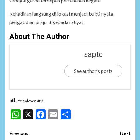
sebagai garda terdepan pertahanan negara.
Kehadiran langsung di lokasi menjadi bukti nyata
pengabdian prajurit kepada rakyat.
About The Author
sapto
See author's posts
Post Views:
485
WhatsApp
X
Facebook
Email
Share
Post
Previous
Next