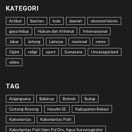
KATEGORI
Artikel
Banten
bola
daerah
ekonomi bisnis
gaya hidup
Hukum dan Kriminal
Internasional
Jabar
Jateng
Lainnya
nasional
news
Opini
religi
sport
Sumatera
Uncategorized
video
TAG
Anjangsana
Babinsa
Brimob
Bulog
Gotong Royong
Hasyim SE
Kabupaten Bekasi
Kakorlantas
Kakorlantas Polri
Kakorlantas Polri Irjen Pol Drs. Agus Suryonugroho