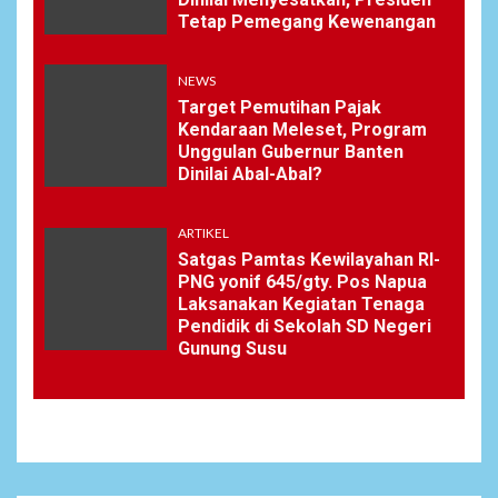
Tetap Pemegang Kewenangan
NEWS
Target Pemutihan Pajak
Kendaraan Meleset, Program
Unggulan Gubernur Banten
Dinilai Abal-Abal?
ARTIKEL
Satgas Pamtas Kewilayahan RI-
PNG yonif 645/gty. Pos Napua
Laksanakan Kegiatan Tenaga
Pendidik di Sekolah SD Negeri
Gunung Susu