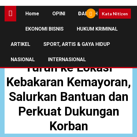
Home
OPINI
DAERAH
Kata Nitizen
EKONOMI BISNIS
HUKUM KRIMINAL
NEWS
ARTIKEL
SPORT, ARTIS & GAYA HIDUP
Komandan Kodaeral III
NASIONAL
INTERNASIONAL
Turun ke Lokasi
Kebakaran Kemayoran,
Salurkan Bantuan dan
Perkuat Dukungan
Korban