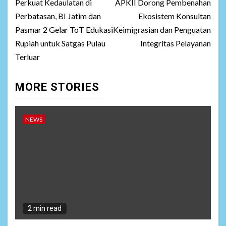
navigation
Perkuat Kedaulatan di
APKII Dorong Pembenahan
Perbatasan, BI Jatim dan
Ekosistem Konsultan
Pasmar 2 Gelar ToT Edukasi
Keimigrasian dan Penguatan
Rupiah untuk Satgas Pulau
Integritas Pelayanan
Terluar
MORE STORIES
NEWS
2 min read