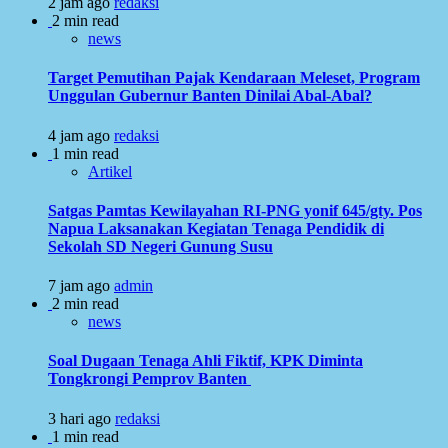
2 jam ago
redaksi
2 min read
news
Target Pemutihan Pajak Kendaraan Meleset, Program
Unggulan Gubernur Banten Dinilai Abal-Abal?
4 jam ago
redaksi
1 min read
Artikel
Satgas Pamtas Kewilayahan RI-PNG yonif 645/gty. Pos
Napua Laksanakan Kegiatan Tenaga Pendidik di
Sekolah SD Negeri Gunung Susu
7 jam ago
admin
2 min read
news
Soal Dugaan Tenaga Ahli Fiktif, KPK Diminta
Tongkrongi Pemprov Banten
3 hari ago
redaksi
1 min read