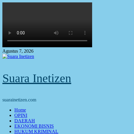
Skip
to
content
Agustus 7, 2026
Suara Inetizen
suarainetizen.com
Primary
Home
Menu
OPINI
DAERAH
EKONOMI BISNIS
HUKUM KRIMINAL