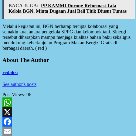
BACA JUGA:
PP KAMMI Dorong Reformasi Tata
Kelola BGN, Minta Dugaan Jual Beli Titik Diusut Tuntas
Melalui kegiatan ini, BGN berharap tercipta kolaborasi yang
semakin kuat antara pengelola SPPG dan kelompok tani. Sinergi
tersebut diharapkan mampu menjaga kualitas bahan baku sekaligus
mendukung keberlanjutan Program Makan Bergizi Gratis di
berbagai daerah. ( red )
About The Author
redaksi
See author's posts
Post Views:
96
WhatsApp
X
Facebook