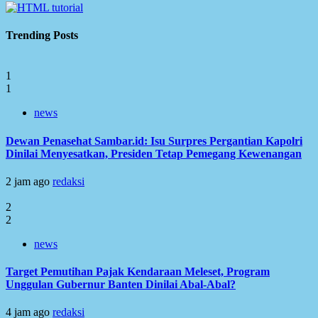
Trending Posts
1
1
news
Dewan Penasehat Sambar.id: Isu Surpres Pergantian Kapolri
Dinilai Menyesatkan, Presiden Tetap Pemegang Kewenangan
2 jam ago
redaksi
2
2
news
Target Pemutihan Pajak Kendaraan Meleset, Program
Unggulan Gubernur Banten Dinilai Abal-Abal?
4 jam ago
redaksi