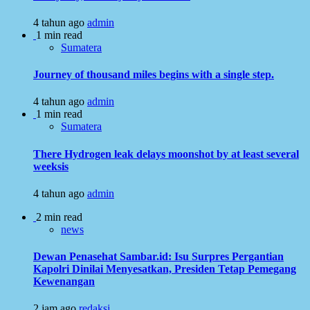
4 tahun ago
admin
1 min read
Sumatera
Journey of thousand miles begins with a single step.
4 tahun ago
admin
1 min read
Sumatera
There Hydrogen leak delays moonshot by at least several
weeksis
4 tahun ago
admin
2 min read
news
Dewan Penasehat Sambar.id: Isu Surpres Pergantian
Kapolri Dinilai Menyesatkan, Presiden Tetap Pemegang
Kewenangan
2 jam ago
redaksi