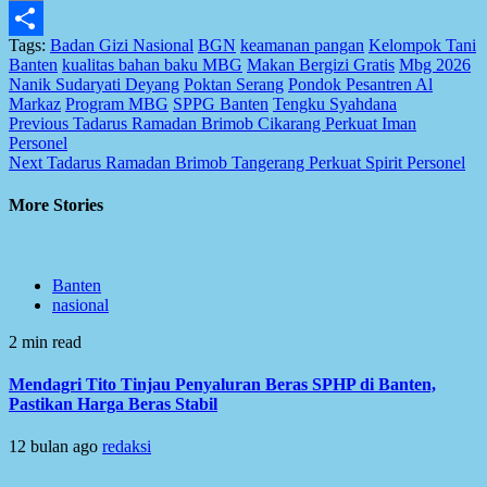
Email
Tags:
Badan Gizi Nasional
BGN
keamanan pangan
Kelompok Tani
Share
Banten
kualitas bahan baku MBG
Makan Bergizi Gratis
Mbg 2026
Nanik Sudaryati Deyang
Poktan Serang
Pondok Pesantren Al
Markaz
Program MBG
SPPG Banten
Tengku Syahdana
Post
Previous
Tadarus Ramadan Brimob Cikarang Perkuat Iman
Personel
navigation
Next
Tadarus Ramadan Brimob Tangerang Perkuat Spirit Personel
More Stories
Banten
nasional
2 min read
Mendagri Tito Tinjau Penyaluran Beras SPHP di Banten,
Pastikan Harga Beras Stabil
12 bulan ago
redaksi