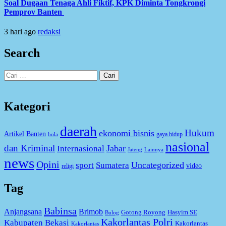
Soal Dugaan Tenaga Ahli Fiktif, KPK Diminta Tongkrongi
Pemprov Banten
3 hari ago
redaksi
Search
Cari
untuk:
Kategori
daerah
Hukum
ekonomi bisnis
Artikel
Banten
gaya hidup
bola
nasional
dan Kriminal
Jabar
Internasional
Jateng
Lainnya
news
Opini
Uncategorized
sport
Sumatera
video
religi
Tag
Babinsa
Anjangsana
Brimob
Gotong Royong
Hasyim SE
Bulog
Kakorlantas Polri
Kabupaten Bekasi
Kakorlantas
Kakorlantas