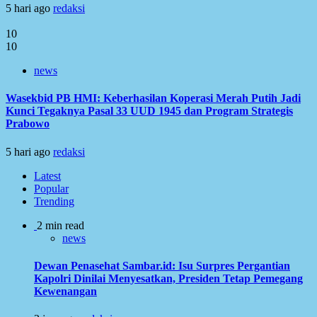
5 hari ago
redaksi
10
10
news
Wasekbid PB HMI: Keberhasilan Koperasi Merah Putih Jadi
Kunci Tegaknya Pasal 33 UUD 1945 dan Program Strategis
Prabowo
5 hari ago
redaksi
Latest
Popular
Trending
2 min read
news
Dewan Penasehat Sambar.id: Isu Surpres Pergantian
Kapolri Dinilai Menyesatkan, Presiden Tetap Pemegang
Kewenangan