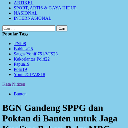
ARTIKEL
SPORT, ARTIS & GAYA HIDUP
NASIONAL
INTERNASIONAL
Cari
untuk:
Popular Tags
TNI
98
Babinsa
25
Satgas Yonif 751/VJS
23
Kakorlantas Polri
22
Papua
19
Polri
19
Yonif 751/VJS
18
Kata Nitizen
Banten
BGN Gandeng SPPG dan
Poktan di Banten untuk Jaga