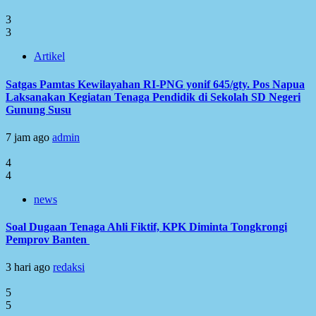
3
3
Artikel
Satgas Pamtas Kewilayahan RI-PNG yonif 645/gty. Pos Napua
Laksanakan Kegiatan Tenaga Pendidik di Sekolah SD Negeri
Gunung Susu
7 jam ago
admin
4
4
news
Soal Dugaan Tenaga Ahli Fiktif, KPK Diminta Tongkrongi
Pemprov Banten
3 hari ago
redaksi
5
5