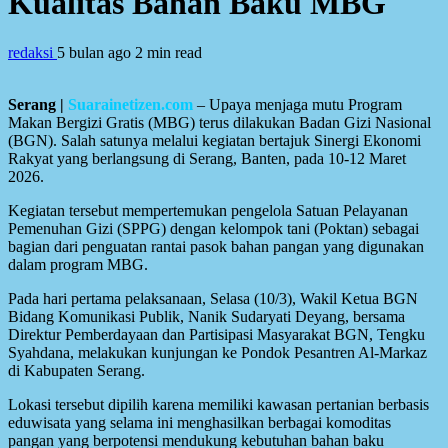
Kualitas Bahan Baku MBG
redaksi
5 bulan ago
2 min read
Serang |
Suarainetizen.com
– Upaya menjaga mutu Program
Makan Bergizi Gratis (MBG) terus dilakukan Badan Gizi Nasional
(BGN). Salah satunya melalui kegiatan bertajuk Sinergi Ekonomi
Rakyat yang berlangsung di Serang, Banten, pada 10-12 Maret
2026.
Kegiatan tersebut mempertemukan pengelola Satuan Pelayanan
Pemenuhan Gizi (SPPG) dengan kelompok tani (Poktan) sebagai
bagian dari penguatan rantai pasok bahan pangan yang digunakan
dalam program MBG.
Pada hari pertama pelaksanaan, Selasa (10/3), Wakil Ketua BGN
Bidang Komunikasi Publik, Nanik Sudaryati Deyang, bersama
Direktur Pemberdayaan dan Partisipasi Masyarakat BGN, Tengku
Syahdana, melakukan kunjungan ke Pondok Pesantren Al-Markaz
di Kabupaten Serang.
Lokasi tersebut dipilih karena memiliki kawasan pertanian berbasis
eduwisata yang selama ini menghasilkan berbagai komoditas
pangan yang berpotensi mendukung kebutuhan bahan baku