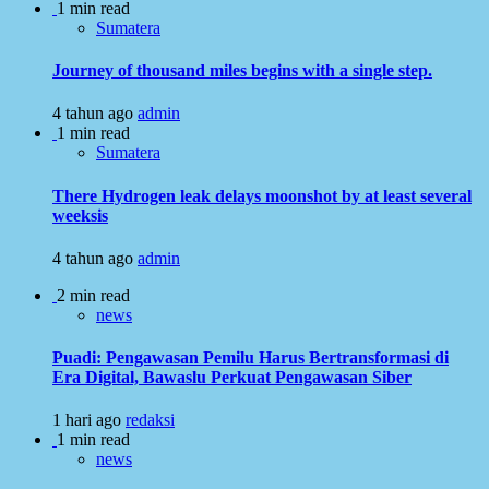
1 min read
Sumatera
Journey of thousand miles begins with a single step.
4 tahun ago
admin
1 min read
Sumatera
There Hydrogen leak delays moonshot by at least several
weeksis
4 tahun ago
admin
2 min read
news
Puadi: Pengawasan Pemilu Harus Bertransformasi di
Era Digital, Bawaslu Perkuat Pengawasan Siber
1 hari ago
redaksi
1 min read
news