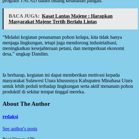
program TNI AD dalam bidang ketahanan pangan.
BACA JUGA:
Kasat Lantas Majene : Harapkan
Masyarakat Majene Tertib Berlalu Lintas
“Melalui kegiatan penanaman pohon kelapa, kita tidak hanya
menjaga lingkungan, tetapi juga mendorong industrialisasi,
meningkatkan kesejahteraan petani, dan memperkuat ekonomi
desa,” ungkap Dandim.
Ia berharap, kegiatan ini dapat memberikan motivasi kepada
masyarakat Sulawesi Utara khususnya Kabupaten Minahasa Utara
untuk lebih peduli terhadap lingkungan serta aktif menanam pohon
produktif di sekitar tempat tinggal mereka.
About The Author
redaksi
See author's posts