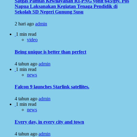
Satgas Pamtas Kewilayahan RI-PNG yonif 645/gty. Pos
Napua Laksanakan Kegiatan Tenaga Pendidik di
Sekolah SD Negeri Gunung Susu
2 hari ago
admin
1 min read
video
Being unique is better than perfect
4 tahun ago
admin
1 min read
news
Falcon 9 launches Starlink satellites.
4 tahun ago
admin
1 min read
news
Every day, in every city and town
4 tahun ago
admin