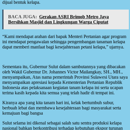
dijual bentuk kelapa.
BACA JUGA:
Gerakan ASRI Brimob Metro Jaya
Bersihkan Masjid dan Lingkungan Warga Ciputat
“Kami mendapat arahan dari bapak Menteri Pertanian agar program
ini mendapat pengawalan sehingga pengembangan tanaman kelapa
dapat memberi manfaat bagi kesejahteraan petani kelapa,” ujarnya.
Sementara itu, Gubernur Sulut dalam sambutannya yang dibacakan
oleh Wakil Gubernur Dr. Johannes Victor Mailangkay, SH., MH.,
menyampaikan, Atas nama pemerintah Provinsi Sulawesi Utara saya
menyampaikan apresiasi kepada Kementerian Pertanian Republik
Indonesia atas pelaksanaan kegiatan tanam kelapa ini serta ucapan
terima kasih kepada kita semua yang telah hadir di tempat ini.
Kiranya apa yang kita tanam hari ini, kelak bertumbuh subur,
berbuah lebat dan membawa kesejahteraan bagi masyarakat serta
kemajuan bagi bangsa
Sulut selama ini dikenal sebagai salah satu sentra produksi kelapa
nasional bahkan berkontribusi terhadap kebutuhan ekspor turunan