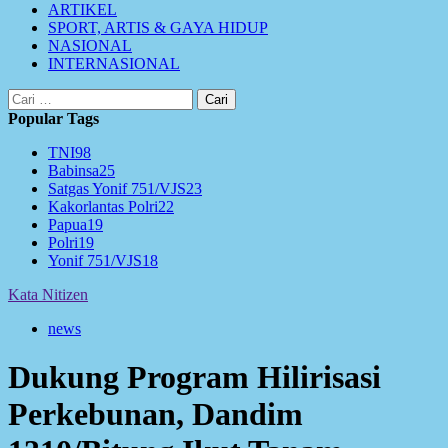
ARTIKEL
SPORT, ARTIS & GAYA HIDUP
NASIONAL
INTERNASIONAL
Cari
untuk:
Popular Tags
TNI
98
Babinsa
25
Satgas Yonif 751/VJS
23
Kakorlantas Polri
22
Papua
19
Polri
19
Yonif 751/VJS
18
Kata Nitizen
news
Dukung Program Hilirisasi
Perkebunan, Dandim