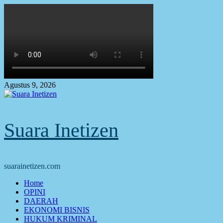
Skip
to
content
Agustus 9, 2026
Suara Inetizen
suarainetizen.com
Primary
Home
Menu
OPINI
DAERAH
EKONOMI BISNIS
HUKUM KRIMINAL