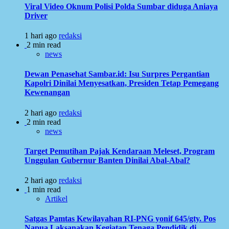
Viral Video Oknum Polisi Polda Sumbar diduga Aniaya
Driver
1 hari ago
redaksi
2 min read
news
Dewan Penasehat Sambar.id: Isu Surpres Pergantian
Kapolri Dinilai Menyesatkan, Presiden Tetap Pemegang
Kewenangan
2 hari ago
redaksi
2 min read
news
Target Pemutihan Pajak Kendaraan Meleset, Program
Unggulan Gubernur Banten Dinilai Abal-Abal?
2 hari ago
redaksi
1 min read
Artikel
Satgas Pamtas Kewilayahan RI-PNG yonif 645/gty. Pos
Napua Laksanakan Kegiatan Tenaga Pendidik di