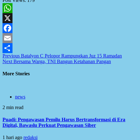
Post Views:
179
WhatsApp
X
Facebook
Email
Post
Previous
Batalyon C Pelopor Rampungkan Juz 15 Ramadan
Share
Next
Bersama Warga, TNI Bangun Ketahanan Pangan
navigation
More Stories
news
2 min read
Puadi: Pengawasan Pemilu Harus Bertransformasi di Era
Digital, Bawaslu Perkuat Pengawasan Siber
1 hari ago
redaksi