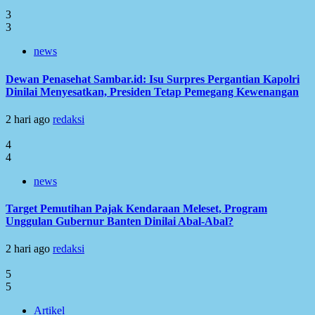
3
3
news
Dewan Penasehat Sambar.id: Isu Surpres Pergantian Kapolri
Dinilai Menyesatkan, Presiden Tetap Pemegang Kewenangan
2 hari ago
redaksi
4
4
news
Target Pemutihan Pajak Kendaraan Meleset, Program
Unggulan Gubernur Banten Dinilai Abal-Abal?
2 hari ago
redaksi
5
5
Artikel