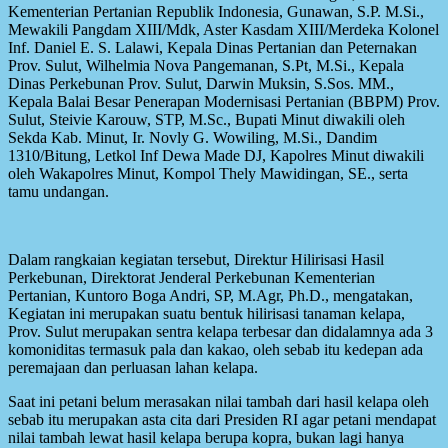
Kementerian Pertanian Republik Indonesia, Gunawan, S.P. M.Si.,
Mewakili Pangdam XIII/Mdk, Aster Kasdam XIII/Merdeka Kolonel
Inf. Daniel E. S. Lalawi, Kepala Dinas Pertanian dan Peternakan
Prov. Sulut, Wilhelmia Nova Pangemanan, S.Pt, M.Si., Kepala
Dinas Perkebunan Prov. Sulut, Darwin Muksin, S.Sos. MM.,
Kepala Balai Besar Penerapan Modernisasi Pertanian (BBPM) Prov.
Sulut, Steivie Karouw, STP, M.Sc., Bupati Minut diwakili oleh
Sekda Kab. Minut, Ir. Novly G. Wowiling, M.Si., Dandim
1310/Bitung, Letkol Inf Dewa Made DJ, Kapolres Minut diwakili
oleh Wakapolres Minut, Kompol Thely Mawidingan, SE., serta
tamu undangan.
Dalam rangkaian kegiatan tersebut, Direktur Hilirisasi Hasil
Perkebunan, Direktorat Jenderal Perkebunan Kementerian
Pertanian, Kuntoro Boga Andri, SP, M.Agr, Ph.D., mengatakan,
Kegiatan ini merupakan suatu bentuk hilirisasi tanaman kelapa,
Prov. Sulut merupakan sentra kelapa terbesar dan didalamnya ada 3
komoniditas termasuk pala dan kakao, oleh sebab itu kedepan ada
peremajaan dan perluasan lahan kelapa.
Saat ini petani belum merasakan nilai tambah dari hasil kelapa oleh
sebab itu merupakan asta cita dari Presiden RI agar petani mendapat
nilai tambah lewat hasil kelapa berupa kopra, bukan lagi hanya