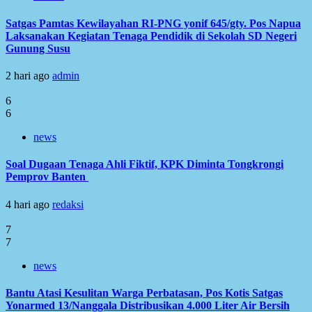
Satgas Pamtas Kewilayahan RI-PNG yonif 645/gty. Pos Napua
Laksanakan Kegiatan Tenaga Pendidik di Sekolah SD Negeri
Gunung Susu
2 hari ago
admin
6
6
news
Soal Dugaan Tenaga Ahli Fiktif, KPK Diminta Tongkrongi
Pemprov Banten
4 hari ago
redaksi
7
7
news
Bantu Atasi Kesulitan Warga Perbatasan, Pos Kotis Satgas
Yonarmed 13/Nanggala Distribusikan 4.000 Liter Air Bersih