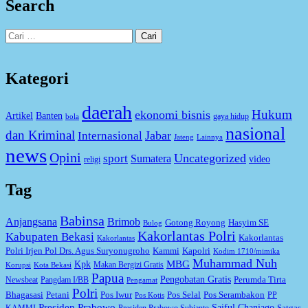
Search
Cari
untuk:
Kategori
daerah
Hukum
ekonomi bisnis
Artikel
Banten
gaya hidup
bola
nasional
dan Kriminal
Jabar
Internasional
Jateng
Lainnya
news
Opini
Uncategorized
sport
Sumatera
video
religi
Tag
Babinsa
Anjangsana
Brimob
Gotong Royong
Hasyim SE
Bulog
Kakorlantas Polri
Kabupaten Bekasi
Kakorlantas
Kakorlantas
Kapolri
Polri Irjen Pol Drs. Agus Suryonugroho
Kammi
Kodim 1710/mimika
Muhammad Nuh
MBG
Kpk
Makan Bergizi Gratis
Korupsi
Kota Bekasi
Papua
Pengobatan Gratis
Perumda Tirta
Newsbeat
Pangdam I/BB
Pengamat
Polri
Bhagasasi
Petani
Pos Iwur
Pos Selal
Pos Serambakon
PP
Pos Kotis
Presiden Prabowo
Saiful Chaniago
Satgas