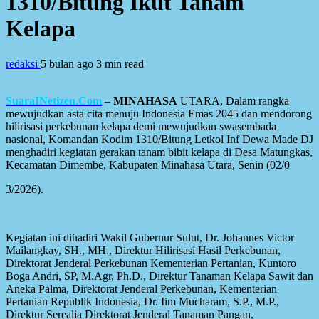
1310/Bitung Ikut Tanam
Kelapa
redaksi
5 bulan ago
3 min read
SuaraINetizen.Com
–
MINAHASA
UTARA, Dalam rangka
mewujudkan asta cita menuju Indonesia Emas 2045 dan mendorong
hilirisasi perkebunan kelapa demi mewujudkan swasembada
nasional, Komandan Kodim 1310/Bitung Letkol Inf Dewa Made DJ
menghadiri kegiatan gerakan tanam bibit kelapa di Desa Matungkas,
Kecamatan Dimembe, Kabupaten Minahasa Utara, Senin (02/0
3/2026).
Kegiatan ini dihadiri Wakil Gubernur Sulut, Dr. Johannes Victor
Mailangkay, SH., MH., Direktur Hilirisasi Hasil Perkebunan,
Direktorat Jenderal Perkebunan Kementerian Pertanian, Kuntoro
Boga Andri, SP, M.Agr, Ph.D., Direktur Tanaman Kelapa Sawit dan
Aneka Palma, Direktorat Jenderal Perkebunan, Kementerian
Pertanian Republik Indonesia, Dr. Iim Mucharam, S.P., M.P.,
Direktur Serealia Direktorat Jenderal Tanaman Pangan,