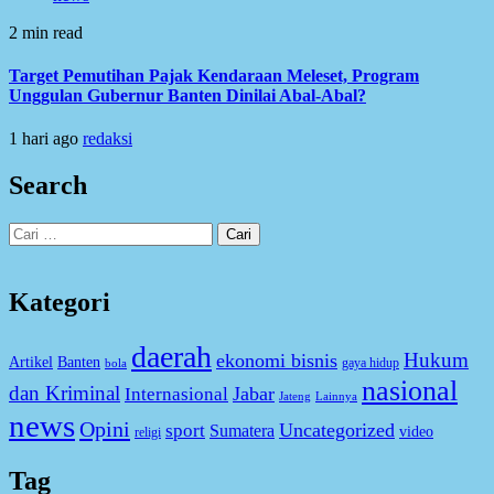
2 min read
Target Pemutihan Pajak Kendaraan Meleset, Program
Unggulan Gubernur Banten Dinilai Abal-Abal?
1 hari ago
redaksi
Search
Cari
untuk:
Kategori
daerah
Hukum
ekonomi bisnis
Artikel
Banten
gaya hidup
bola
nasional
dan Kriminal
Jabar
Internasional
Jateng
Lainnya
news
Opini
Uncategorized
sport
Sumatera
video
religi
Tag