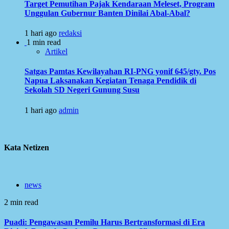
Target Pemutihan Pajak Kendaraan Meleset, Program
Unggulan Gubernur Banten Dinilai Abal-Abal?
1 hari ago
redaksi
1 min read
Artikel
Satgas Pamtas Kewilayahan RI-PNG yonif 645/gty. Pos
Napua Laksanakan Kegiatan Tenaga Pendidik di
Sekolah SD Negeri Gunung Susu
1 hari ago
admin
Kata Netizen
news
2 min read
Puadi: Pengawasan Pemilu Harus Bertransformasi di Era