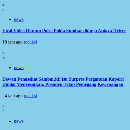
2
2
news
Viral Video Oknum Polisi Polda Sumbar diduga Aniaya Driver
18 jam ago
redaksi
3
3
news
Dewan Penasehat Sambar.id: Isu Surpres Pergantian Kapolri
Dinilai Menyesatkan, Presiden Tetap Pemegang Kewenangan
24 jam ago
redaksi
4
4
news