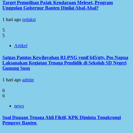
Target Pemutihan Pajak Kendaraan Meleset, Program
Unggulan Gubernur Banten Dinilai Abal-Abal?
1 hari ago
redaksi
5
5
Artikel
Satgas Pamtas Kewilayahan RI-PNG yonif 645/gty. Pos Napua
Laksanakan Kegiatan Tenaga Pendidik di Sekolah SD Negeri
Gunung Susu
1 hari ago
admin
6
6
news
Soal Dugaan Tenaga Ahli Fiktif, KPK Diminta Tongkrongi
Pemprov Banten