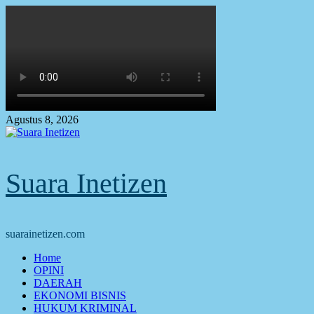
Skip
to
content
Agustus 8, 2026
Suara Inetizen
suarainetizen.com
Primary
Home
Menu
OPINI
DAERAH
EKONOMI BISNIS
HUKUM KRIMINAL