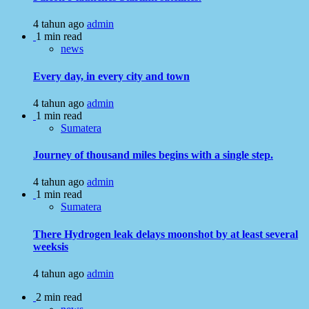
4 tahun ago
admin
1 min read
news
Every day, in every city and town
4 tahun ago
admin
1 min read
Sumatera
Journey of thousand miles begins with a single step.
4 tahun ago
admin
1 min read
Sumatera
There Hydrogen leak delays moonshot by at least several
weeksis
4 tahun ago
admin
2 min read