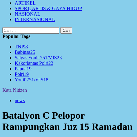
ARTIKEL
SPORT, ARTIS & GAYA HIDUP
NASIONAL
INTERNASIONAL
Cari
untuk:
Popular Tags
TNI
98
Babinsa
25
Satgas Yonif 751/VJS
23
Kakorlantas Polri
22
Papua
19
Polri
19
Yonif 751/VJS
18
Kata Nitizen
news
Batalyon C Pelopor
Rampungkan Juz 15 Ramadan