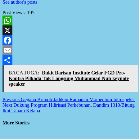
See author's posts
Post Views:
195
WhatsApp
X
Facebook
Email
Share
BACA JUGA:
Bukit Barisan Institute Gelar FGD Pro-
Kontra Pilkada Tak Langsung Muhammad Nuh keynote
speaker
Post
Previous
Gegana Brimob Jadikan Ramadan Momentum Introspeksi
Next
Dukung Program Hilirisasi Perkebunan, Dandim 1310/Bitung
navigation
Ikut Tanam Kelapa
More Stories