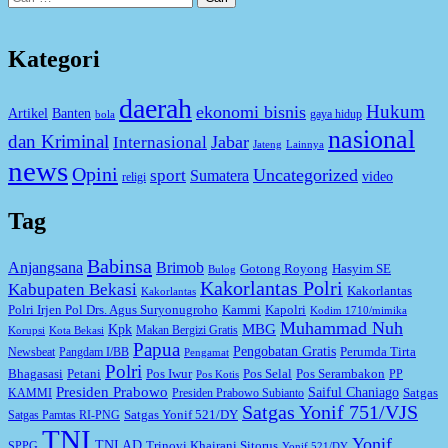
untuk:
Kategori
daerah
Hukum
ekonomi bisnis
Artikel
Banten
gaya hidup
bola
nasional
dan Kriminal
Jabar
Internasional
Jateng
Lainnya
news
Opini
Uncategorized
sport
Sumatera
video
religi
Tag
Babinsa
Anjangsana
Brimob
Gotong Royong
Hasyim SE
Bulog
Kakorlantas Polri
Kabupaten Bekasi
Kakorlantas
Kakorlantas
Kapolri
Polri Irjen Pol Drs. Agus Suryonugroho
Kammi
Kodim 1710/mimika
Muhammad Nuh
MBG
Kpk
Makan Bergizi Gratis
Korupsi
Kota Bekasi
Papua
Pengobatan Gratis
Perumda Tirta
Newsbeat
Pangdam I/BB
Pengamat
Polri
Bhagasasi
Petani
Pos Iwur
Pos Selal
Pos Serambakon
PP
Pos Kotis
Presiden Prabowo
Saiful Chaniago
Satgas
KAMMI
Presiden Prabowo Subianto
Satgas Yonif 751/VJS
Satgas Yonif 521/DY
Satgas Pamtas RI-PNG
TNI
Yonif
TNI AD
Trinovi Khairani Sitorus
SPPG
Yonif 521/DY