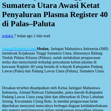
Sumatera Utara Awasi Ketat
Penyaluran Plasma Register 40
di Palas–Paluta
redaksi
7 bulan ago
2 min read
SuaraINetizen.Com-
Medan
, Jaringan Mahasiswa Indonesia (JMI)
mendesak Kejaksaan Tinggi Sumatera Utara, khususnya Bidang
Tindak Pidana Khusus (Pidsus), untuk melakukan pengawasan
serius dan menyeluruh terhadap penyaluran kebun plasma di
kawasan Register 40 yang berada di wilayah Kabupaten Padang
Lawas (Palas) dan Padang Lawas Utara (Paluta), Sumatera Utara.
Desakan tersebut disampaikan oleh Ketua Jaringan Mahasiswa
Indonesia, Ahmad Ridwan Dalimunthe, putra daerah Kabupaten
Padang Lawas Utara yang lahir dan dibesarkan di Desa Labuhan
Jurung, Kecamatan Ujung Batu. Ia menilai pengawasan ketat
diperlukan menyusul munculnya berbagai dugaan ketidakterbukaan
dan potensi penyimpangan dalam pelaksanaan kewajiban plasma.