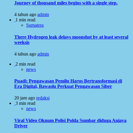
Journey of thousand miles begins with a single step.
4 tahun ago
admin
1 min read
Sumatera
There Hydrogen leak delays moonshot by at least several
weeksis
4 tahun ago
admin
2 min read
news
Puadi: Pengawasan Pemilu Harus Bertransformasi di
Era Digital, Bawaslu Perkuat Pengawasan Siber
20 jam ago
redaksi
3 min read
news
Viral Video Oknum Polisi Polda Sumbar diduga Aniaya
Driver