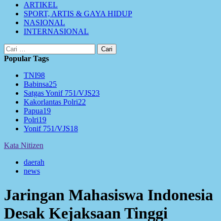
ARTIKEL
SPORT, ARTIS & GAYA HIDUP
NASIONAL
INTERNASIONAL
Cari
untuk:
Popular Tags
TNI
98
Babinsa
25
Satgas Yonif 751/VJS
23
Kakorlantas Polri
22
Papua
19
Polri
19
Yonif 751/VJS
18
Kata Nitizen
daerah
news
Jaringan Mahasiswa Indonesia
Desak Kejaksaan Tinggi