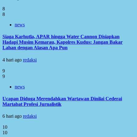
8
8
news
Siaga Karhutla, APAR hingga Water Cannon Disiapkan
Hadapi Musim Kemarau, Kapolres Kudus: Jangan Bakar
Lahan dengan Alasan Apa Pun
4 hari ago
redaksi
9
9
news
Ucapan Diduga Merendahkan Wartawan Dinilai Cederai
Martabat Profesi Jurnalistik
6 hari ago
redaksi
10
10