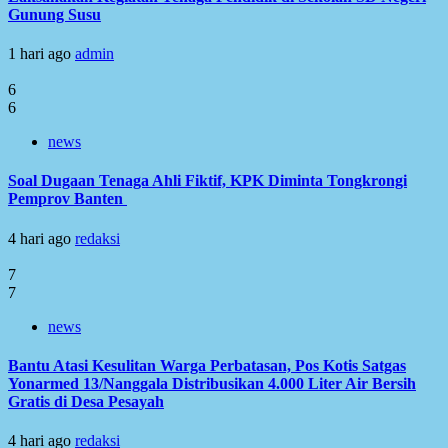
Gunung Susu
1 hari ago
admin
6
6
news
Soal Dugaan Tenaga Ahli Fiktif, KPK Diminta Tongkrongi
Pemprov Banten
4 hari ago
redaksi
7
7
news
Bantu Atasi Kesulitan Warga Perbatasan, Pos Kotis Satgas
Yonarmed 13/Nanggala Distribusikan 4.000 Liter Air Bersih
Gratis di Desa Pesayah
4 hari ago
redaksi