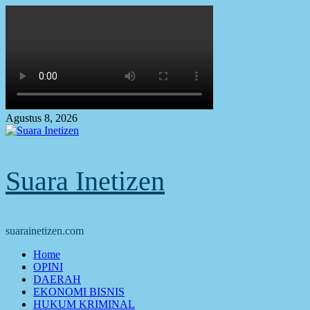
Skip
to
content
Agustus 8, 2026
Suara Inetizen
suarainetizen.com
Primary
Home
Menu
OPINI
DAERAH
EKONOMI BISNIS
HUKUM KRIMINAL