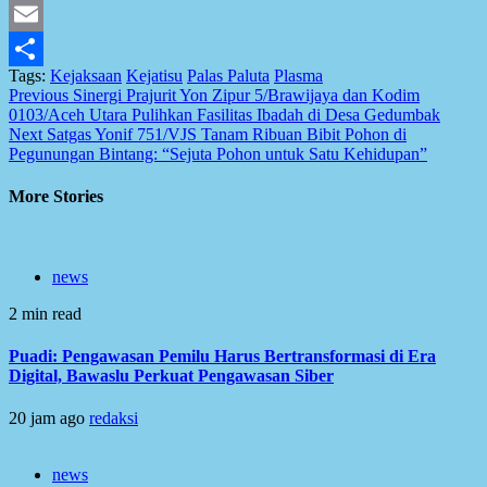
Facebook
Email
Tags:
Kejaksaan
Kejatisu
Palas Paluta
Plasma
Share
Post
Previous
Sinergi Prajurit Yon Zipur 5/Brawijaya dan Kodim
0103/Aceh Utara Pulihkan Fasilitas Ibadah di Desa Gedumbak
navigation
Next
Satgas Yonif 751/VJS Tanam Ribuan Bibit Pohon di
Pegunungan Bintang: “Sejuta Pohon untuk Satu Kehidupan”
More Stories
news
2 min read
Puadi: Pengawasan Pemilu Harus Bertransformasi di Era
Digital, Bawaslu Perkuat Pengawasan Siber
20 jam ago
redaksi
news