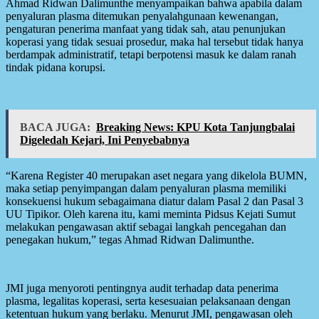
Ahmad Ridwan Dalimunthe menyampaikan bahwa apabila dalam
penyaluran plasma ditemukan penyalahgunaan kewenangan,
pengaturan penerima manfaat yang tidak sah, atau penunjukan
koperasi yang tidak sesuai prosedur, maka hal tersebut tidak hanya
berdampak administratif, tetapi berpotensi masuk ke dalam ranah
tindak pidana korupsi.
BACA JUGA:
Breaking News: KPU Kota Tanjungbalai
Digeledah Kejari, Ini Penyebabnya
“Karena Register 40 merupakan aset negara yang dikelola BUMN,
maka setiap penyimpangan dalam penyaluran plasma memiliki
konsekuensi hukum sebagaimana diatur dalam Pasal 2 dan Pasal 3
UU Tipikor. Oleh karena itu, kami meminta Pidsus Kejati Sumut
melakukan pengawasan aktif sebagai langkah pencegahan dan
penegakan hukum,” tegas Ahmad Ridwan Dalimunthe.
JMI juga menyoroti pentingnya audit terhadap data penerima
plasma, legalitas koperasi, serta kesesuaian pelaksanaan dengan
ketentuan hukum yang berlaku. Menurut JMI, pengawasan oleh