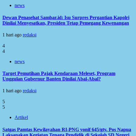
news
Dewan Penasehat Sambar.id: Isu Surpres Pergantian Kapolri
Dinilai Menyesatkan, Presiden Tetap Pemegang Kewenangan
1 hari ago
redaksi
4
4
news
Target Pemutihan Pajak Kendaraan Meleset, Program
Unggulan Gubernur Banten Dinilai Abal-Abal?
1 hari ago
redaksi
5
5
Artikel
Satgas Pamtas Kewilayahan RI-PNG yonif 645/gty. Pos Napua
Laksanakan Kegiatan Tenaga Pendidik di Sekolah SD Negeri