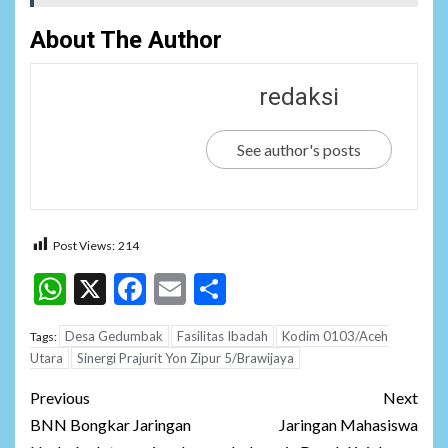
About The Author
redaksi
See author's posts
Post Views:
214
WhatsApp
X
Facebook
Email
Share
Desa Gedumbak
Fasilitas Ibadah
Kodim 0103/Aceh
Tags:
Utara
Sinergi Prajurit Yon Zipur 5/Brawijaya
Post
Previous
Next
navigation
BNN Bongkar Jaringan
Jaringan Mahasiswa