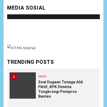
MEDIA SOSIAL
Social menu is not set. You need to create menu and
assign it to Social Menu on Menu Settings.
TRENDING POSTS
1
NEWS
Soal Dugaan Tenaga Ahli
Fiktif, KPK Diminta
Tongkrongi Pemprov
Banten