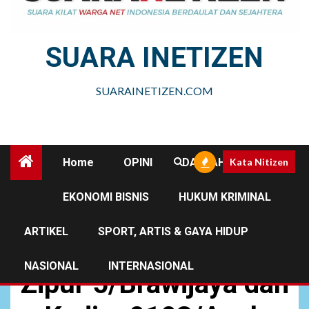
SUARA INETIZEN
SUARAINETIZEN.COM
Home
OPINI
DAERAH
Kata Nitizen
EKONOMI BISNIS
HUKUM KRIMINAL
DAERAH
NEWS
ARTIKEL
SPORT, ARTIS & GAYA HIDUP
Sinergi Prajurit Yon
NASIONAL
INTERNASIONAL
Zipur 5/Brawijaya dan