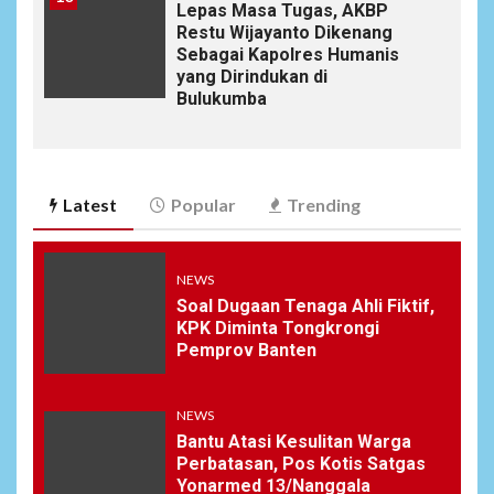
Lepas Masa Tugas, AKBP
Restu Wijayanto Dikenang
Sebagai Kapolres Humanis
yang Dirindukan di
Bulukumba
Latest
Popular
Trending
NEWS
Soal Dugaan Tenaga Ahli Fiktif,
KPK Diminta Tongkrongi
Pemprov Banten
NEWS
Bantu Atasi Kesulitan Warga
Perbatasan, Pos Kotis Satgas
Yonarmed 13/Nanggala