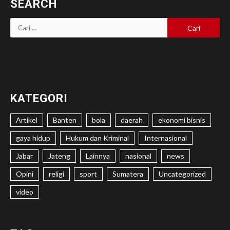
SEARCH
Cari
untuk:
KATEGORI
Artikel
Banten
bola
daerah
ekonomi bisnis
gaya hidup
Hukum dan Kriminal
Internasional
Jabar
Jateng
Lainnya
nasional
news
Opini
religi
sport
Sumatera
Uncategorized
video