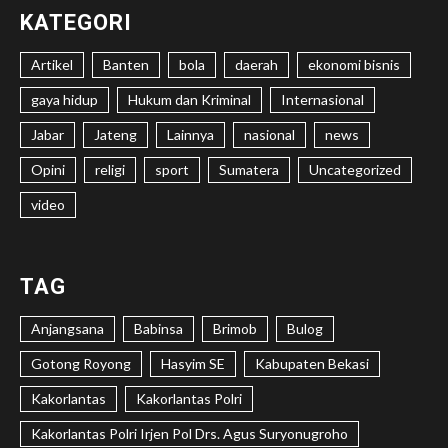
KATEGORI
Artikel
Banten
bola
daerah
ekonomi bisnis
gaya hidup
Hukum dan Kriminal
Internasional
Jabar
Jateng
Lainnya
nasional
news
Opini
religi
sport
Sumatera
Uncategorized
video
TAG
Anjangsana
Babinsa
Brimob
Bulog
Gotong Royong
Hasyim SE
Kabupaten Bekasi
Kakorlantas
Kakorlantas Polri
Kakorlantas Polri Irjen Pol Drs. Agus Suryonugroho