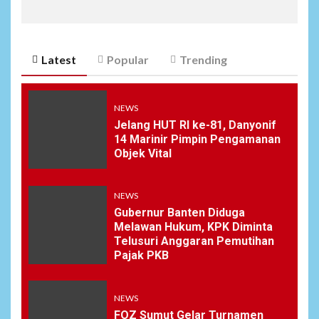
Latest
Popular
Trending
NEWS
Jelang HUT RI ke-81, Danyonif
14 Marinir Pimpin Pengamanan
Objek Vital
NEWS
Gubernur Banten Diduga
Melawan Hukum, KPK Diminta
Telusuri Anggaran Pemutihan
Pajak PKB
NEWS
FOZ Sumut Gelar Turnamen