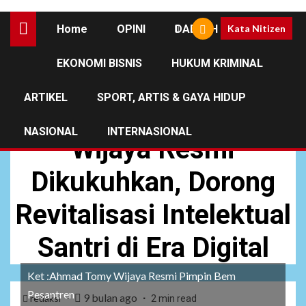
Home
OPINI
DAERAH
Kata Nitizen
EKONOMI BISNIS
HUKUM KRIMINAL
NASIONAL
ARTIKEL
SPORT, ARTIS & GAYA HIDUP
Sah, Ahmad Tomy
NASIONAL
INTERNASIONAL
Wijaya Resmi
Dikukuhkan, Dorong
Revitalisasi Intelektual
Santri di Era Digital
Ket :Ahmad Tomy Wijaya Resmi Pimpin Bem
Pesantren
9 bulan ago
redaksi
2 min read