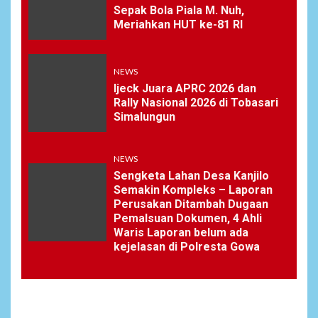
Sepak Bola Piala M. Nuh,
Meriahkan HUT ke-81 RI
NEWS
Ijeck Juara APRC 2026 dan
Rally Nasional 2026 di Tobasari
Simalungun
NEWS
Sengketa Lahan Desa Kanjilo
Semakin Kompleks – Laporan
Perusakan Ditambah Dugaan
Pemalsuan Dokumen, 4 Ahli
Waris Laporan belum ada
kejelasan di Polresta Gowa