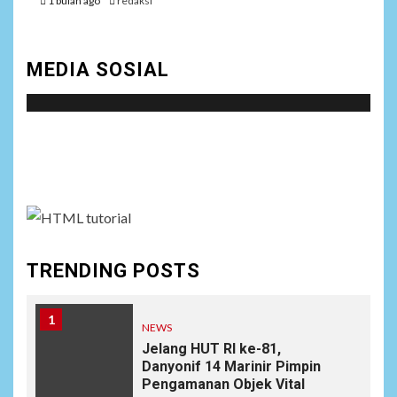
1 bulan ago
redaksi
MEDIA SOSIAL
Social menu is not set. You need to create menu and
assign it to Social Menu on Menu Settings.
TRENDING POSTS
1
NEWS
Jelang HUT RI ke-81,
Danyonif 14 Marinir Pimpin
Pengamanan Objek Vital