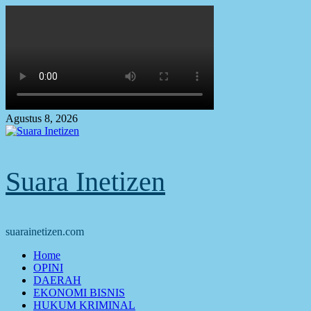
Skip
to
content
Agustus 8, 2026
Suara Inetizen
suarainetizen.com
Primary
Home
Menu
OPINI
DAERAH
EKONOMI BISNIS
HUKUM KRIMINAL