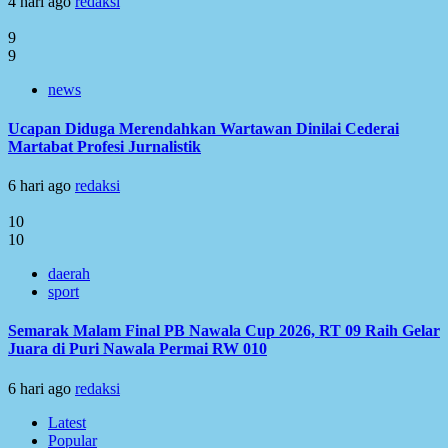
4 hari ago
redaksi
9
9
news
Ucapan Diduga Merendahkan Wartawan Dinilai Cederai
Martabat Profesi Jurnalistik
6 hari ago
redaksi
10
10
daerah
sport
Semarak Malam Final PB Nawala Cup 2026, RT 09 Raih Gelar
Juara di Puri Nawala Permai RW 010
6 hari ago
redaksi
Latest
Popular