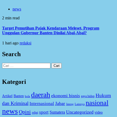
news
2 min read
Target Pemutihan Pajak Kendaraan Meleset, Program
Unggulan Gubernur Banten Dinilai Abal-Abal?
1 hari ago
redaksi
Search
Cari
untuk:
Kategori
daerah
Hukum
ekonomi bisnis
Artikel
Banten
gaya hidup
bola
nasional
dan Kriminal
Jabar
Internasional
Jateng
Lainnya
news
Opini
Uncategorized
sport
Sumatera
video
religi