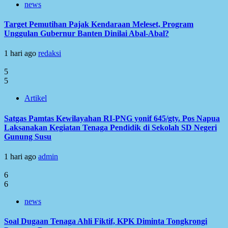
news
Target Pemutihan Pajak Kendaraan Meleset, Program
Unggulan Gubernur Banten Dinilai Abal-Abal?
1 hari ago
redaksi
5
5
Artikel
Satgas Pamtas Kewilayahan RI-PNG yonif 645/gty. Pos Napua
Laksanakan Kegiatan Tenaga Pendidik di Sekolah SD Negeri
Gunung Susu
1 hari ago
admin
6
6
news
Soal Dugaan Tenaga Ahli Fiktif, KPK Diminta Tongkrongi