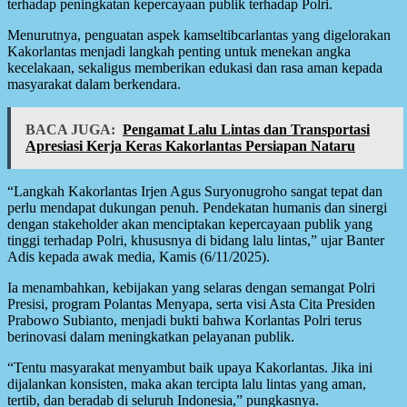
terhadap peningkatan kepercayaan publik terhadap Polri.
Menurutnya, penguatan aspek kamseltibcarlantas yang digelorakan
Kakorlantas menjadi langkah penting untuk menekan angka
kecelakaan, sekaligus memberikan edukasi dan rasa aman kepada
masyarakat dalam berkendara.
BACA JUGA:
Pengamat Lalu Lintas dan Transportasi
Apresiasi Kerja Keras Kakorlantas Persiapan Nataru
“Langkah Kakorlantas Irjen Agus Suryonugroho sangat tepat dan
perlu mendapat dukungan penuh. Pendekatan humanis dan sinergi
dengan stakeholder akan menciptakan kepercayaan publik yang
tinggi terhadap Polri, khususnya di bidang lalu lintas,” ujar Banter
Adis kepada awak media, Kamis (6/11/2025).
Ia menambahkan, kebijakan yang selaras dengan semangat Polri
Presisi, program Polantas Menyapa, serta visi Asta Cita Presiden
Prabowo Subianto, menjadi bukti bahwa Korlantas Polri terus
berinovasi dalam meningkatkan pelayanan publik.
“Tentu masyarakat menyambut baik upaya Kakorlantas. Jika ini
dijalankan konsisten, maka akan tercipta lalu lintas yang aman,
tertib, dan beradab di seluruh Indonesia,” pungkasnya.