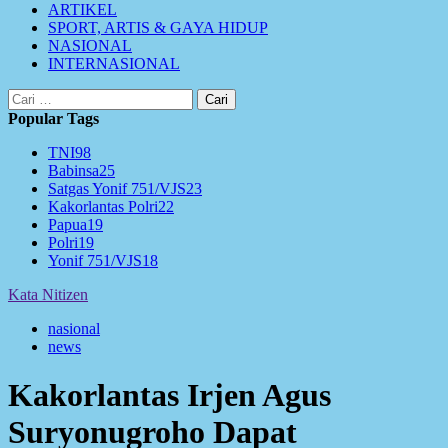
ARTIKEL
SPORT, ARTIS & GAYA HIDUP
NASIONAL
INTERNASIONAL
Cari
untuk:
Popular Tags
TNI
98
Babinsa
25
Satgas Yonif 751/VJS
23
Kakorlantas Polri
22
Papua
19
Polri
19
Yonif 751/VJS
18
Kata Nitizen
nasional
news
Kakorlantas Irjen Agus
Suryonugroho Dapat