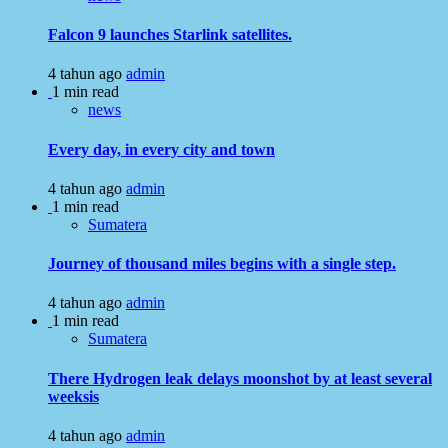
Falcon 9 launches Starlink satellites.
4 tahun ago
admin
1 min read
news
Every day, in every city and town
4 tahun ago
admin
1 min read
Sumatera
Journey of thousand miles begins with a single step.
4 tahun ago
admin
1 min read
Sumatera
There Hydrogen leak delays moonshot by at least several
weeksis
4 tahun ago
admin