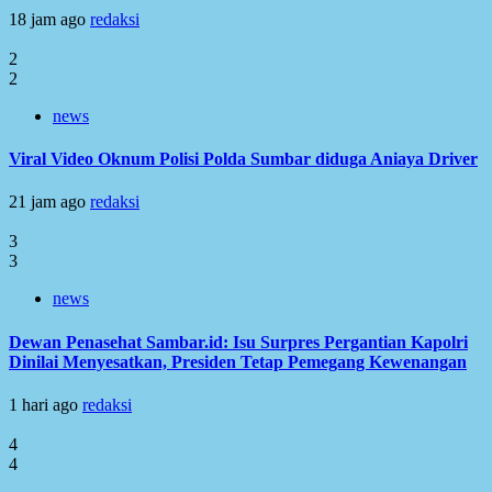
18 jam ago
redaksi
2
2
news
Viral Video Oknum Polisi Polda Sumbar diduga Aniaya Driver
21 jam ago
redaksi
3
3
news
Dewan Penasehat Sambar.id: Isu Surpres Pergantian Kapolri
Dinilai Menyesatkan, Presiden Tetap Pemegang Kewenangan
1 hari ago
redaksi
4
4