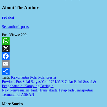
About The Author
redaksi
See author's posts
Post Views:
209
WhatsApp
X
Facebook
Email
Tags:
Kakorlantas Polri
Polri presisi
Share
Post
Previous
Pos Selal Satgas Yonif 751/VJS Gelar Bakti Sosial &
Pengobatan di Kampung Beringin
navigation
Next
Penyesuaian Tarif, Transjakarta Tetap Jadi Transportasi
Termurah di ASEAN
More Stories