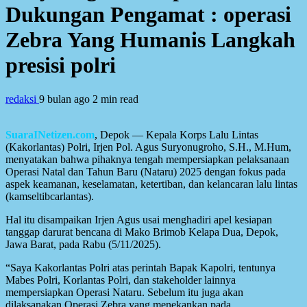
Dukungan Pengamat : operasi
Zebra Yang Humanis Langkah
presisi polri
redaksi
9 bulan ago
2 min read
SuaraINetizen.com
, Depok — Kepala Korps Lalu Lintas
(Kakorlantas) Polri, Irjen Pol. Agus Suryonugroho, S.H., M.Hum,
menyatakan bahwa pihaknya tengah mempersiapkan pelaksanaan
Operasi Natal dan Tahun Baru (Nataru) 2025 dengan fokus pada
aspek keamanan, keselamatan, ketertiban, dan kelancaran lalu lintas
(kamseltibcarlantas).
Hal itu disampaikan Irjen Agus usai menghadiri apel kesiapan
tanggap darurat bencana di Mako Brimob Kelapa Dua, Depok,
Jawa Barat, pada Rabu (5/11/2025).
“Saya Kakorlantas Polri atas perintah Bapak Kapolri, tentunya
Mabes Polri, Korlantas Polri, dan stakeholder lainnya
mempersiapkan Operasi Nataru. Sebelum itu juga akan
dilaksanakan Operasi Zebra yang menekankan pada