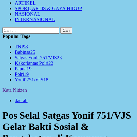
ARTIKEL
SPORT, ARTIS & GAYA HIDUP
NASIONAL
INTERNASIONAL
Cari
untuk:
Popular Tags
TNI
98
Babinsa
25
Satgas Yonif 751/VJS
23
Kakorlantas Polri
22
Papua
19
Polri
19
Yonif 751/VJS
18
Kata Nitizen
daerah
Pos Selal Satgas Yonif 751/VJS
Gelar Bakti Sosial &