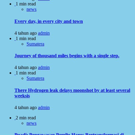
1 min read
news
Every day, in every city and town
4 tahun ago
admin
1 min read
Sumatera
Journey of thousand miles begins with a single step.
4 tahun ago
admin
1 min read
Sumatera
There Hydrogen leak delays moonshot by at least several
weeksis
4 tahun ago
admin
2 min read
news
Puadi: Pengawasan Pemilu Harus Bertransformasi di