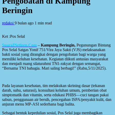
Pengobatan di Kampung
Beringin
redaksi
9 bulan ago
1 min read
Ket :Pos Selal
SuaraINetizen.Com
–
Kampung Beringin,
Pegunungan Bintang
Pos Selal Satgas Yonif 751/Vira Jaya Sakti (VJS) melaksanakan
bakti sosial yang dirangkai dengan pengobatan bagi warga yang
memiliki keluhan kesehatan. Kegiatan diikuti antusias masyarakat
dan menjadi ruang silaturahmi TNI–rakyat dengan semangat,
“Bersama TNI bahagia. Mari saling berbagi!” (Rabu,5/11/2025).
Pada layanan kesehatan, tim melakukan skrining dasar (tekanan
darah, suhu, saturasi), konsultasi keluhan umum, pemberian obat
simptomatik dan vitamin, serta edukasi PHBS—cuci tangan pakai
sabun, penggunaan air bersih, pencegahan ISPA/penyakit kulit, dan
anjuran menu MP-ASI sederhana bagi balita.
Sebagai bentuk kepedulian sosial, Pos Selal juga membagikan