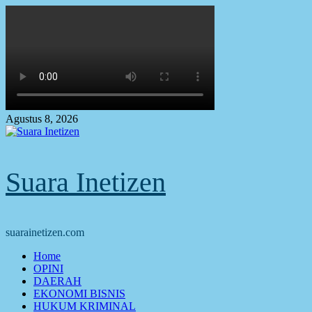
Skip
to
content
Agustus 8, 2026
Suara Inetizen
suarainetizen.com
Primary
Home
Menu
OPINI
DAERAH
EKONOMI BISNIS
HUKUM KRIMINAL