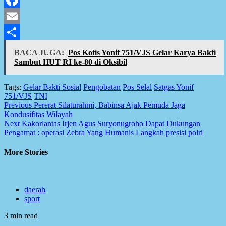
Facebook
Email
Share
BACA JUGA:
Pos Kotis Yonif 751/VJS Gelar Karya Bakti
Sambut HUT RI ke-80 di Oksibil
Tags:
Gelar Bakti Sosial
Pengobatan
Pos Selal
Satgas Yonif
751/VJS
TNI
Post
Previous
Pererat Silaturahmi, Babinsa Ajak Pemuda Jaga
Kondusifitas Wilayah
navigation
Next
Kakorlantas Irjen Agus Suryonugroho Dapat Dukungan
Pengamat : operasi Zebra Yang Humanis Langkah presisi polri
More Stories
daerah
sport
3 min read