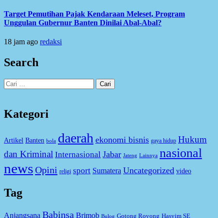
Target Pemutihan Pajak Kendaraan Meleset, Program
Unggulan Gubernur Banten Dinilai Abal-Abal?
18 jam ago
redaksi
Search
Cari
untuk:
Kategori
daerah
Hukum
ekonomi bisnis
Artikel
Banten
gaya hidup
bola
nasional
dan Kriminal
Jabar
Internasional
Jateng
Lainnya
news
Opini
Uncategorized
sport
Sumatera
video
religi
Tag
Babinsa
Anjangsana
Brimob
Gotong Royong
Hasyim SE
Bulog