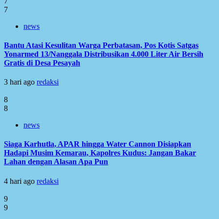
7
7
news
Bantu Atasi Kesulitan Warga Perbatasan, Pos Kotis Satgas
Yonarmed 13/Nanggala Distribusikan 4.000 Liter Air Bersih
Gratis di Desa Pesayah
3 hari ago
redaksi
8
8
news
Siaga Karhutla, APAR hingga Water Cannon Disiapkan
Hadapi Musim Kemarau, Kapolres Kudus: Jangan Bakar
Lahan dengan Alasan Apa Pun
4 hari ago
redaksi
9
9