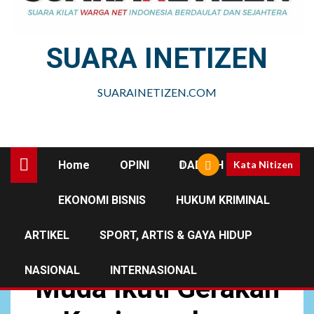
SUARA INETIZEN
SUARAINETIZEN.COM
Home
OPINI
DAERAH
Kata Nitizen
EKONOMI BISNIS
HUKUM KRIMINAL
DAERAH
JABAR
ARTIKEL
SPORT, ARTIS & GAYA HIDUP
4.000 Guru dan Anak
NASIONAL
INTERNASIONAL
Muda Ikuti Gerakan