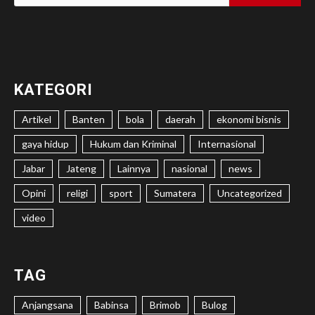
untuk:
KATEGORI
Artikel
Banten
bola
daerah
ekonomi bisnis
gaya hidup
Hukum dan Kriminal
Internasional
Jabar
Jateng
Lainnya
nasional
news
Opini
religi
sport
Sumatera
Uncategorized
video
TAG
Anjangsana
Babinsa
Brimob
Bulog