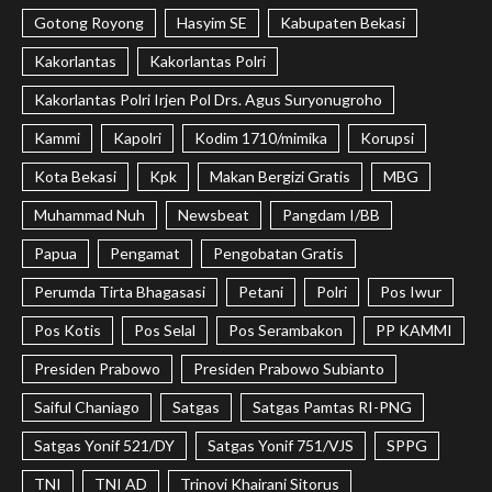
Gotong Royong
Hasyim SE
Kabupaten Bekasi
Kakorlantas
Kakorlantas Polri
Kakorlantas Polri Irjen Pol Drs. Agus Suryonugroho
Kammi
Kapolri
Kodim 1710/mimika
Korupsi
Kota Bekasi
Kpk
Makan Bergizi Gratis
MBG
Muhammad Nuh
Newsbeat
Pangdam I/BB
Papua
Pengamat
Pengobatan Gratis
Perumda Tirta Bhagasasi
Petani
Polri
Pos Iwur
Pos Kotis
Pos Selal
Pos Serambakon
PP KAMMI
Presiden Prabowo
Presiden Prabowo Subianto
Saiful Chaniago
Satgas
Satgas Pamtas RI-PNG
Satgas Yonif 521/DY
Satgas Yonif 751/VJS
SPPG
TNI
TNI AD
Trinovi Khairani Sitorus