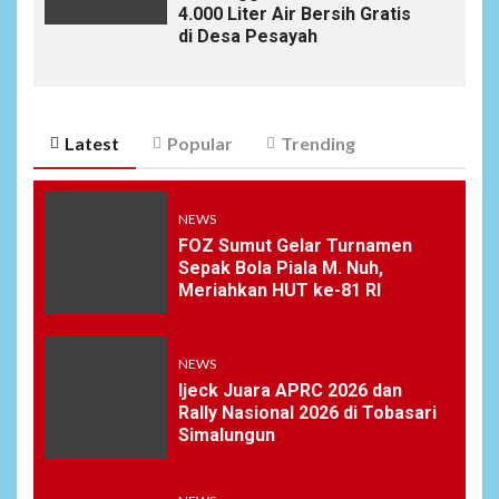
4.000 Liter Air Bersih Gratis
di Desa Pesayah
Latest
Popular
Trending
NEWS
FOZ Sumut Gelar Turnamen
Sepak Bola Piala M. Nuh,
Meriahkan HUT ke-81 RI
NEWS
Ijeck Juara APRC 2026 dan
Rally Nasional 2026 di Tobasari
Simalungun