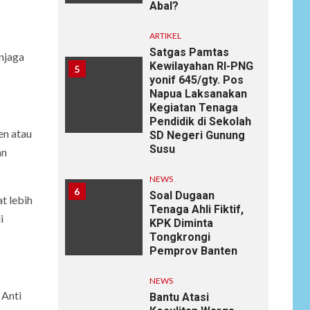
Abal?
ARTIKEL
Satgas Pamtas
njaga
Kewilayahan RI-PNG
5
yonif 645/gty. Pos
Napua Laksanakan
Kegiatan Tenaga
Pendidik di Sekolah
en atau
SD Negeri Gunung
Susu
an
NEWS
6
Soal Dugaan
t lebih
Tenaga Ahli Fiktif,
i
KPK Diminta
Tongkrongi
Pemprov Banten
NEWS
 Anti
Bantu Atasi