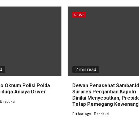
NEWS
ad
2 min read
eo Oknum Polisi Polda
Dewan Penasehat Sambar.id:
iduga Aniaya Driver
Surpres Pergantian Kapolri
Dinilai Menyesatkan, Presid
redaksi
Tetap Pemegang Kewenang
1 hari ago
redaksi