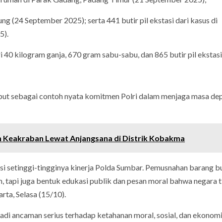
 (24 September 2025); serta 441 butir pil ekstasi dari kasus di
5).
 40 kilogram ganja, 670 gram sabu-sabu, dan 865 butir pil ekstasi
but sebagai contoh nyata komitmen Polri dalam menjaga masa de
lin Keakraban Lewat Anjangsana di Distrik Kobakma
si setinggi-tingginya kinerja Polda Sumbar. Pemusnahan barang b
, tapi juga bentuk edukasi publik dan pesan moral bahwa negara 
arta, Selasa (15/10).
i ancaman serius terhadap ketahanan moral, sosial, dan ekonom