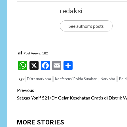
redaksi
See author's posts
Post Views:
182
WhatsApp
X
Facebook
Email
Share
Ditresnarkoba
Konferensi Polda Sumbar
Narkoba
Pold
Tags:
Post
Previous
navigation
Satgas Yonif 521/DY Gelar Kesehatan Gratis di Distrik W
MORE STORIES