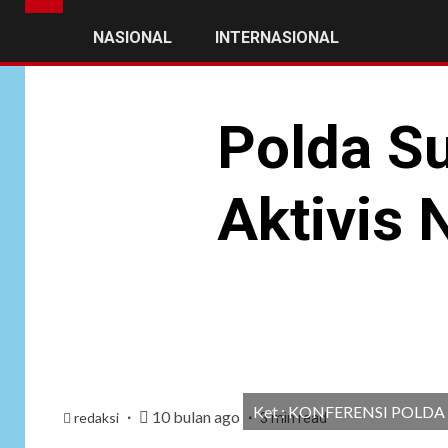
NASIONAL
INTERNASIONAL
Polda S
Aktivis 
Ket : KONFERENSI POL
10 bulan ago
redaksi
3 min read