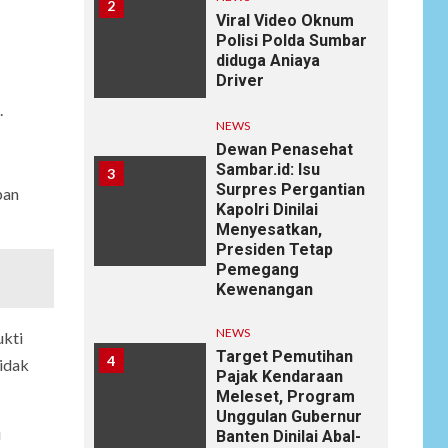
2
Viral Video Oknum
Polisi Polda Sumbar
diduga Aniaya
Driver
.
NEWS
Dewan Penasehat
Sambar.id: Isu
3
Surpres Pergantian
pan
Kapolri Dinilai
Menyesatkan,
Presiden Tetap
Pemegang
Kewenangan
NEWS
ukti
Target Pemutihan
4
tidak
Pajak Kendaraan
Meleset, Program
Unggulan Gubernur
i
Banten Dinilai Abal-