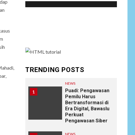
adap
ran
Social menu is not set. You need to create
menu and assign it to Social Menu on Menu
kasus
Settings.
am
sih
Mahadi,
TRENDING POSTS
ar,
NEWS
Puadi: Pengawasan
1
Pemilu Harus
Bertransformasi di
Era Digital, Bawaslu
Perkuat
Pengawasan Siber
NEWS