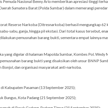
is Pemuda Nasional Benny Ario memberikan apresiasi tinggi terh
n Daerah Sumatera Barat (Polda Sumbar) dalam memerangi pereda
torat Reserse Narkoba (Ditresnarkoba) berhasil mengungkap 62 
sabu-sabu, ganja, hingga pil ekstasi. Dari total kasus tersebut, en
dilakukan pemusnahan barang bukti, sementara empat lainnya ma
ika yang digelar di halaman Mapolda Sumbar, Kombes Pol. Wedy 
pemusnahan barang bukti yang disaksikan oleh unsur BNNP Sumb
Bonjol, dan organisasi masyarakat anti-narkoba.
n di Kabupaten Pasaman (13 September 2025);
luk Bungus, Kota Padang (21 September 2025);
ah rumah di Parak Gadang, Padang Timur (21 September 2025);