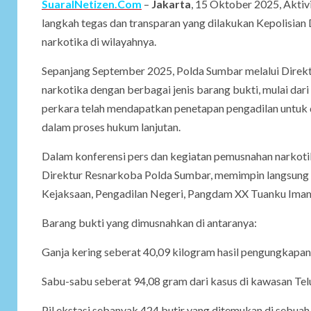
SuaraINetizen.Com
–
Jakarta
, 15 Oktober 2025, Aktiv
langkah tegas dan transparan yang dilakukan Kepolisia
narkotika di wilayahnya.
Sepanjang September 2025, Polda Sumbar melalui Direk
narkotika dengan berbagai jenis barang bukti, mulai dari 
perkara telah mendapatkan penetapan pengadilan untuk 
dalam proses hukum lanjutan.
Dalam konferensi pers dan kegiatan pemusnahan narkot
Direktur Resnarkoba Polda Sumbar, memimpin langsung 
Kejaksaan, Pengadilan Negeri, Pangdam XX Tuanku Imam 
Barang bukti yang dimusnahkan di antaranya:
Ganja kering seberat 40,09 kilogram hasil pengungkapa
Sabu-sabu seberat 94,08 gram dari kasus di kawasan Te
Pil ekstasi sebanyak 424 butir yang ditemukan di sebu