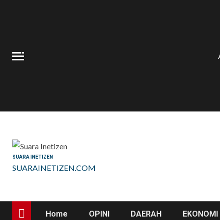
Skip
to
content
SUARA INETIZEN
SUARAINETIZEN.COM
Home
OPINI
DAERAH
EKONOMI 