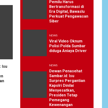
Pemilu Harus
Bertransformasi di
Era Digital, Bawaslu
Perkuat Pengawasan
Siber
NEWS
Viral Video Oknum
Polisi Polda Sumbar
diduga Aniaya Driver
NEWS
 Isu
Dewan Penasehat
Sambar.id: Isu
en
Surpres Pergantian
an
Kapolri Dinilai
Menyesatkan,
Presiden Tetap
Pemegang
Kewenangan