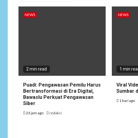
NEWS
NEWS
2 min read
1 min re
Puadi: Pengawasan Pemilu Harus
Viral Vid
Bertransformasi di Era Digital,
Sumbar d
Bawaslu Perkuat Pengawasan
1 hari ago
Siber
23 jam ago
redaksi