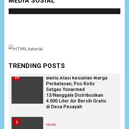
MEDIA SOSIAL
Napua Laksanakan Kegiatan
Tenaga Pendidik di Sekolah
SD Negeri Gunung Susu
Social menu is not set. You need to create menu and
9
NEWS
assign it to Social Menu on Menu Settings.
Soal Dugaan Tenaga Ahli
Fiktif, KPK Diminta
Tongkrongi Pemprov
Banten
TRENDING POSTS
NEWS
10
Bantu Atasi Kesulitan Warga
Perbatasan, Pos Kotis
Satgas Yonarmed
13/Nanggala Distribusikan
4.000 Liter Air Bersih Gratis
di Desa Pesayah
1
NEWS