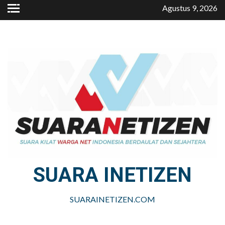
Skip
Agustus 9, 2026
to
content
SUARA INETIZEN
SUARAINETIZEN.COM