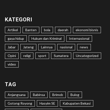
KATEGORI
Artikel
Banten
bola
daerah
ekonomi bisnis
gaya hidup
Hukum dan Kriminal
Internasional
Jabar
Jateng
Lainnya
nasional
news
Opini
religi
sport
Sumatera
Uncategorized
video
TAG
Anjangsana
Babinsa
Brimob
Bulog
Gotong Royong
Hasyim SE
Kabupaten Bekasi