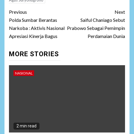
Post
Previous
Next
navigation
Polda Sumbar Berantas
Saiful Chaniago Sebut
Narkoba : Aktivis Nasional
Prabowo Sebagai Pemimpin
Apresiasi Kinerja Bagus
Perdamaian Dunia
MORE STORIES
NASIONAL
2 min read