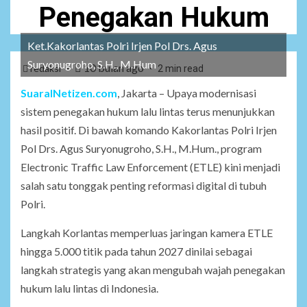
Penegakan Hukum
Ket.Kakorlantas Polri Irjen Pol Drs. Agus
Suryonugroho, S.H., M.Hum
10 bulan ago
redaksi
2 min read
SuaraINetizen.com
, Jakarta – Upaya modernisasi
sistem penegakan hukum lalu lintas terus menunjukkan
hasil positif. Di bawah komando Kakorlantas Polri Irjen
Pol Drs. Agus Suryonugroho, S.H., M.Hum., program
Electronic Traffic Law Enforcement (ETLE) kini menjadi
salah satu tonggak penting reformasi digital di tubuh
Polri.
Langkah Korlantas memperluas jaringan kamera ETLE
hingga 5.000 titik pada tahun 2027 dinilai sebagai
langkah strategis yang akan mengubah wajah penegakan
hukum lalu lintas di Indonesia.