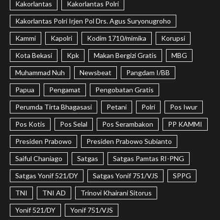
Kakorlantas
Kakorlantas Polri
Kakorlantas Polri Irjen Pol Drs. Agus Suryonugroho
Kammi
Kapolri
Kodim 1710/mimika
Korupsi
Kota Bekasi
Kpk
Makan Bergizi Gratis
MBG
Muhammad Nuh
Newsbeat
Pangdam I/BB
Papua
Pengamat
Pengobatan Gratis
Perumda Tirta Bhagasasi
Petani
Polri
Pos Iwur
Pos Kotis
Pos Selal
Pos Serambakon
PP KAMMI
Presiden Prabowo
Presiden Prabowo Subianto
Saiful Chaniago
Satgas
Satgas Pamtas RI-PNG
Satgas Yonif 521/DY
Satgas Yonif 751/VJS
SPPG
TNI
TNI AD
Trinovi Khairani Sitorus
Yonif 521/DY
Yonif 751/VJS