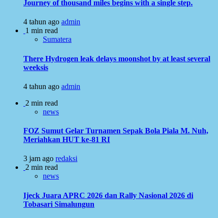
Journey of thousand miles begins with a single step.
4 tahun ago
admin
1 min read
Sumatera
There Hydrogen leak delays moonshot by at least several
weeksis
4 tahun ago
admin
2 min read
news
FOZ Sumut Gelar Turnamen Sepak Bola Piala M. Nuh,
Meriahkan HUT ke-81 RI
3 jam ago
redaksi
2 min read
news
Ijeck Juara APRC 2026 dan Rally Nasional 2026 di
Tobasari Simalungun