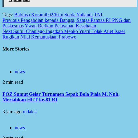
Tags:
Babinsa Koramil 02/Ktm
Serda Yuliandi
TNI
Post
Previous
Pengabdian kepada Bangsa, Satgas Pamtas RI-PNG dan
Puskesmas Ywan Berikan Pelayanan Kesehatan
navigation
Next
Saiful Chaniago Ingatkan Menko Yusril Tolak Atlet Israel
Rugikan Nilai Kemanusiaan Prabowo
More Stories
news
2 min read
FOZ Sumut Gelar Turnamen Sepak Bola Piala M. Nuh,
Meriahkan HUT ke-81 RI
3 jam ago
redaksi
news