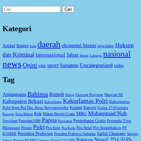
Cari
untuk:
Kategori
daerah
Hukum
ekonomi bisnis
Artikel
Banten
gaya hidup
bola
nasional
dan Kriminal
Jabar
Internasional
Jateng
Lainnya
news
Opini
Uncategorized
sport
Sumatera
video
religi
Tag
Babinsa
Anjangsana
Brimob
Gotong Royong
Hasyim SE
Bulog
Kakorlantas Polri
Kabupaten Bekasi
Kakorlantas
Kakorlantas
Kapolri
Polri Irjen Pol Drs. Agus Suryonugroho
Kammi
Kodim 1710/mimika
Muhammad Nuh
MBG
Kpk
Makan Bergizi Gratis
Korupsi
Kota Bekasi
Papua
Pengobatan Gratis
Perumda Tirta
Newsbeat
Pangdam I/BB
Pengamat
Polri
Bhagasasi
Petani
Pos Iwur
Pos Selal
Pos Serambakon
PP
Pos Kotis
Presiden Prabowo
Saiful Chaniago
Satgas
KAMMI
Presiden Prabowo Subianto
Satgas Yonif 751/VJS
Satgas Yonif 521/DY
Satgas Pamtas RI-PNG