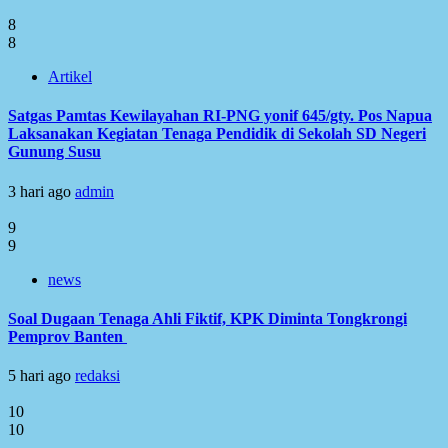
8
8
Artikel
Satgas Pamtas Kewilayahan RI-PNG yonif 645/gty. Pos Napua
Laksanakan Kegiatan Tenaga Pendidik di Sekolah SD Negeri
Gunung Susu
3 hari ago
admin
9
9
news
Soal Dugaan Tenaga Ahli Fiktif, KPK Diminta Tongkrongi
Pemprov Banten
5 hari ago
redaksi
10
10