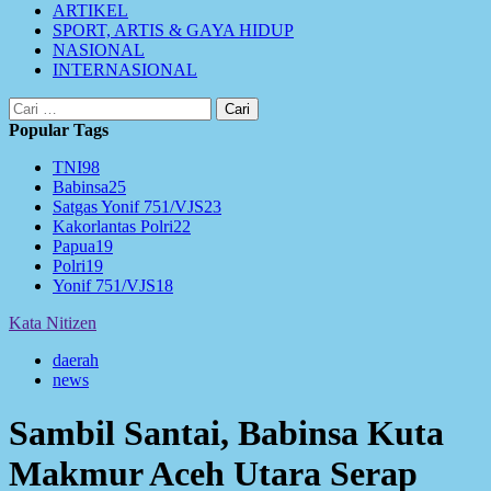
ARTIKEL
SPORT, ARTIS & GAYA HIDUP
NASIONAL
INTERNASIONAL
Cari
untuk:
Popular Tags
TNI
98
Babinsa
25
Satgas Yonif 751/VJS
23
Kakorlantas Polri
22
Papua
19
Polri
19
Yonif 751/VJS
18
Kata Nitizen
daerah
news
Sambil Santai, Babinsa Kuta
Makmur Aceh Utara Serap