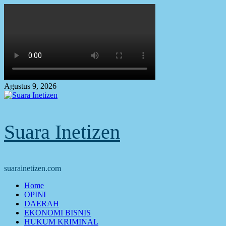
Skip
to
content
Agustus 9, 2026
Suara Inetizen
suarainetizen.com
Primary
Home
Menu
OPINI
DAERAH
EKONOMI BISNIS
HUKUM KRIMINAL