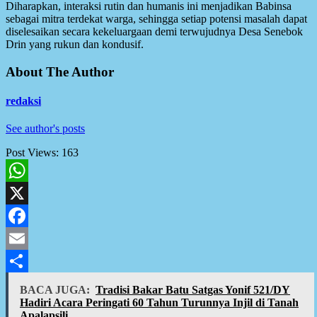
Diharapkan, interaksi rutin dan humanis ini menjadikan Babinsa
sebagai mitra terdekat warga, sehingga setiap potensi masalah dapat
diselesaikan secara kekeluargaan demi terwujudnya Desa Senebok
Drin yang rukun dan kondusif.
About The Author
redaksi
See author's posts
Post Views:
163
WhatsApp
X
Facebook
Email
Share
BACA JUGA:
Tradisi Bakar Batu Satgas Yonif 521/DY
Hadiri Acara Peringati 60 Tahun Turunnya Injil di Tanah
Apalapsili