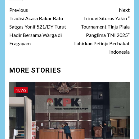
Post
Previous
Next
navigation
Tradisi Acara Bakar Batu
Trinovi Sitorus Yakin ”
Satgas Yonif 521/DY Turut
Tournament Tinju Piala
Hadir Bersama Warga di
Panglima TNI 2025″
Eragayam
Lahirkan Petinju Berbakat
Indonesia
MORE STORIES
NEWS