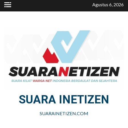
Skip
Agustus 6, 2026
to
content
SUARA INETIZEN
SUARAINETIZEN.COM