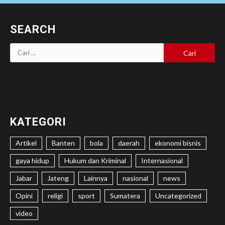
SEARCH
Cari
untuk:
KATEGORI
Artikel
Banten
bola
daerah
ekonomi bisnis
gaya hidup
Hukum dan Kriminal
Internasional
Jabar
Jateng
Lainnya
nasional
news
Opini
religi
sport
Sumatera
Uncategorized
video