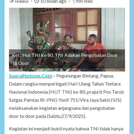
10 bulan ago
redaksi
1 min read
Ket : Hut TNI Ke 80, TNI Adakan Pengobatan Door
To Door
SuaraINetizen.Com
– Pegunungan Bintang, Papua,
Dalam rangka memperingati Hari Ulang Tahun Tentara
Nasional Indonesia (HUT TNI) ke-80, prajurit Pos Tarub
Satgas Pamtas RI–PNG Yonif 751/Vira Jaya Sakti (VJS)
melaksanakan kegiatan anjangsana dan pengobatan
door to door pada (Sabtu,27/9/2025).
Kegiatan ini menjadi bukti nyata bahwa TNI tidak hanya