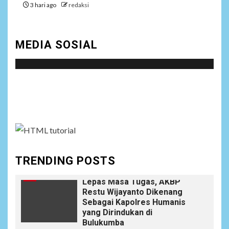
Istri AKP Padlun Alfitri Minta
3 hari ago
redaksi
Perlindungan Hukum,
Ungkap Dugaan Pemerasan
oleh Oknum Unit Ekonomi
MEDIA SOSIAL
Satreskrim Polres Batu Bara
NEWS
Social menu is not set. You need to create menu and
9
Wujudkan Kemanunggalan
TNI-Rakyat, Satgas Yonif
assign it to Social Menu on Menu Settings.
645/GTY Laksanakan
Anjangsana Untuk
Mempererat Tali Silaturahmi
dengan Instansi Terkait
TRENDING POSTS
NEWS
10
Lepas Masa Tugas, AKBP
Restu Wijayanto Dikenang
Sebagai Kapolres Humanis
yang Dirindukan di
Bulukumba