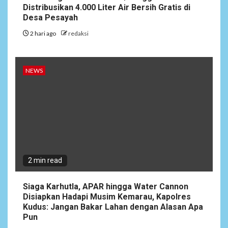
Distribusikan 4.000 Liter Air Bersih Gratis di
Desa Pesayah
2 hari ago
redaksi
6
NEWS
Pemprov Banten Diduga
NEWS
Kelola Tenaga Ahli Fiktif,
Andra Soni Diminta
Ngomong
NEWS
7
Wasekbid PB HMI:
Keberhasilan Koperasi
Merah Putih Jadi Kunci
2 min read
Tegaknya Pasal 33 UUD
1945 dan Program Strategis
Siaga Karhutla, APAR hingga Water Cannon
Prabowo
Disiapkan Hadapi Musim Kemarau, Kapolres
Kudus: Jangan Bakar Lahan dengan Alasan Apa
Pun
NEWS
8