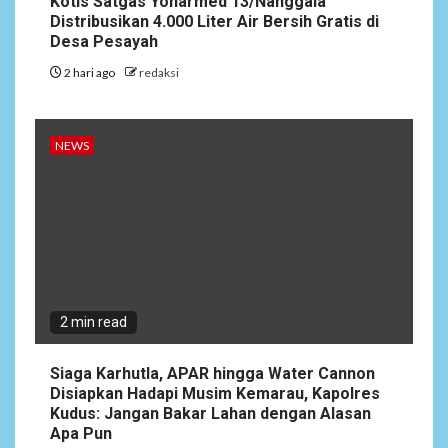
Kotis Satgas Yonarmed 13/Nanggala
Merendahkan Wartawan
Distribusikan 4.000 Liter Air Bersih Gratis di
Dinilai Cederai Martabat
Desa Pesayah
Profesi Jurnalistik
2 hari ago
redaksi
5
DAERAH
SPORT
Semarak Malam Final PB
NEWS
Nawala Cup 2026, RT 09 Raih
Gelar Juara di Puri Nawala
Permai RW 010
2 min read
Siaga Karhutla, APAR hingga Water Cannon
Disiapkan Hadapi Musim Kemarau, Kapolres
Kudus: Jangan Bakar Lahan dengan Alasan
Apa Pun