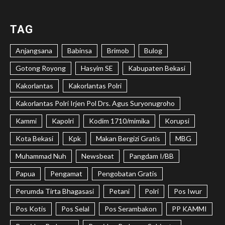
TAG
Anjangsana
Babinsa
Brimob
Bulog
Gotong Royong
Hasyim SE
Kabupaten Bekasi
Kakorlantas
Kakorlantas Polri
Kakorlantas Polri Irjen Pol Drs. Agus Suryonugroho
Kammi
Kapolri
Kodim 1710/mimika
Korupsi
Kota Bekasi
Kpk
Makan Bergizi Gratis
MBG
Muhammad Nuh
Newsbeat
Pangdam I/BB
Papua
Pengamat
Pengobatan Gratis
Perumda Tirta Bhagasasi
Petani
Polri
Pos Iwur
Pos Kotis
Pos Selal
Pos Serambakon
PP KAMMI