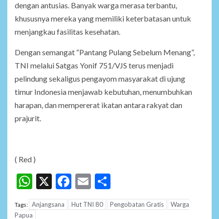
dengan antusias. Banyak warga merasa terbantu,
khususnya mereka yang memiliki keterbatasan untuk
menjangkau fasilitas kesehatan.
Dengan semangat “Pantang Pulang Sebelum Menang”,
TNI melalui Satgas Yonif 751/VJS terus menjadi
pelindung sekaligus pengayom masyarakat di ujung
timur Indonesia menjawab kebutuhan, menumbuhkan
harapan, dan mempererat ikatan antara rakyat dan
prajurit.
( Red )
WhatsApp
X
Facebook
Email
Share
Anjangsana
Hut TNI 80
Pengobatan Gratis
Warga
Tags:
Papua