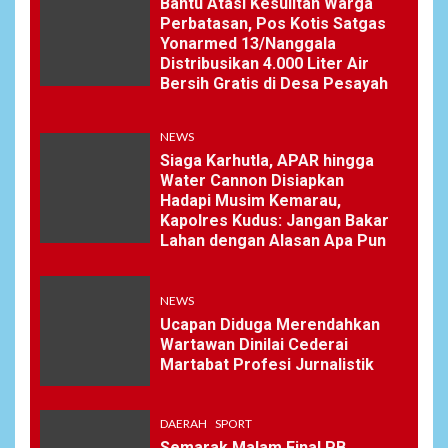
Bantu Atasi Kesulitan Warga
Andra Soni Diminta
Perbatasan, Pos Kotis Satgas
Ngomong
Yonarmed 13/Nanggala
Distribusikan 4.000 Liter Air
Bersih Gratis di Desa Pesayah
NEWS
7
Wasekbid PB HMI:
NEWS
Keberhasilan Koperasi
Merah Putih Jadi Kunci
Siaga Karhutla, APAR hingga
Tegaknya Pasal 33 UUD
Water Cannon Disiapkan
1945 dan Program Strategis
Hadapi Musim Kemarau,
Prabowo
Kapolres Kudus: Jangan Bakar
Lahan dengan Alasan Apa Pun
NEWS
8
NEWS
Istri AKP Padlun Alfitri Minta
Perlindungan Hukum,
Ucapan Diduga Merendahkan
Ungkap Dugaan Pemerasan
Wartawan Dinilai Cederai
oleh Oknum Unit Ekonomi
Martabat Profesi Jurnalistik
Satreskrim Polres Batu Bara
DAERAH
SPORT
NEWS
Semarak Malam Final PB