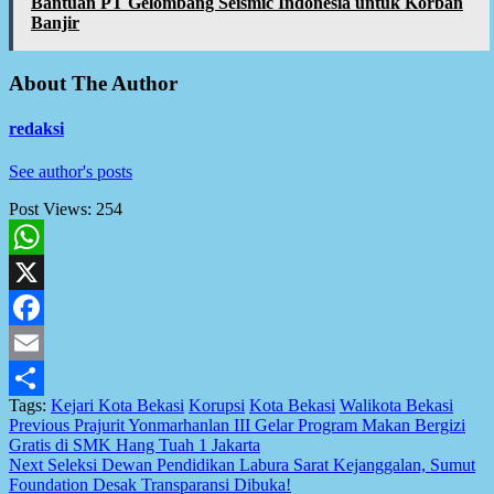
Bantuan PT Gelombang Seismic Indonesia untuk Korban
Banjir
About The Author
redaksi
See author's posts
Post Views:
254
WhatsApp
X
Facebook
Email
Tags:
Kejari Kota Bekasi
Korupsi
Kota Bekasi
Walikota Bekasi
Share
Post
Previous
Prajurit Yonmarhanlan III Gelar Program Makan Bergizi
Gratis di SMK Hang Tuah 1 Jakarta
navigation
Next
Seleksi Dewan Pendidikan Labura Sarat Kejanggalan, Sumut
Foundation Desak Transparansi Dibuka!