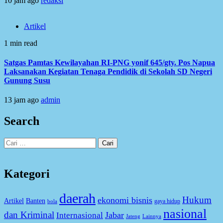
10 jam ago
redaksi
Artikel
1 min read
Satgas Pamtas Kewilayahan RI-PNG yonif 645/gty. Pos Napua
Laksanakan Kegiatan Tenaga Pendidik di Sekolah SD Negeri
Gunung Susu
13 jam ago
admin
Search
Cari
untuk:
Kategori
daerah
Hukum
ekonomi bisnis
Artikel
Banten
gaya hidup
bola
nasional
dan Kriminal
Jabar
Internasional
Jateng
Lainnya