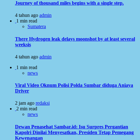
Journey of thousand miles begins with a single step.
4 tahun ago
admin
1 min read
Sumatera
There Hydrogen leak delays moonshot by at least several
weeksis
4 tahun ago
admin
1 min read
news
Viral Video Oknum Polisi Polda Sumbar diduga Aniaya
Driver
2 jam ago
redaksi
2 min read
news
Dewan Penasehat Sambar.id: Isu Surpres Pergantian
Kapolri Dinilai Menyesatkan, Presiden Tetap Pemegang
Kewenangan