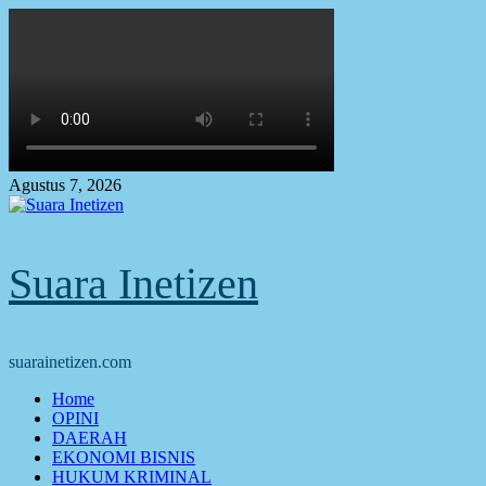
Skip
to
content
Agustus 7, 2026
Suara Inetizen
suarainetizen.com
Primary
Home
Menu
OPINI
DAERAH
EKONOMI BISNIS
HUKUM KRIMINAL