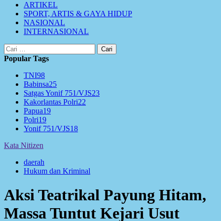
ARTIKEL
SPORT, ARTIS & GAYA HIDUP
NASIONAL
INTERNASIONAL
Cari
untuk:
Popular Tags
TNI
98
Babinsa
25
Satgas Yonif 751/VJS
23
Kakorlantas Polri
22
Papua
19
Polri
19
Yonif 751/VJS
18
Kata Nitizen
daerah
Hukum dan Kriminal
Aksi Teatrikal Payung Hitam,
Massa Tuntut Kejari Usut