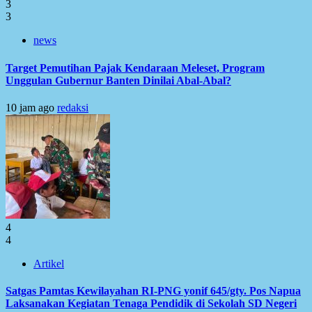
3
3
news
Target Pemutihan Pajak Kendaraan Meleset, Program
Unggulan Gubernur Banten Dinilai Abal-Abal?
10 jam ago
redaksi
4
4
Artikel
Satgas Pamtas Kewilayahan RI-PNG yonif 645/gty. Pos Napua
Laksanakan Kegiatan Tenaga Pendidik di Sekolah SD Negeri