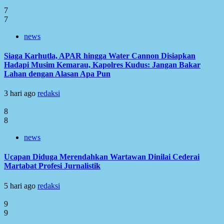
7
7
news
Siaga Karhutla, APAR hingga Water Cannon Disiapkan
Hadapi Musim Kemarau, Kapolres Kudus: Jangan Bakar
Lahan dengan Alasan Apa Pun
3 hari ago
redaksi
8
8
news
Ucapan Diduga Merendahkan Wartawan Dinilai Cederai
Martabat Profesi Jurnalistik
5 hari ago
redaksi
9
9