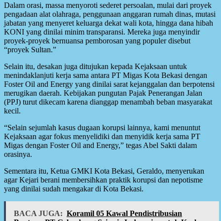
Dalam orasi, massa menyoroti sederet persoalan, mulai dari proyek
pengadaan alat olahraga, penggunaan anggaran rumah dinas, mutasi
jabatan yang menyeret keluarga dekat wali kota, hingga dana hibah
KONI yang dinilai minim transparansi. Mereka juga menyindir
proyek-proyek bernuansa pemborosan yang populer disebut
“proyek Sultan.”
Selain itu, desakan juga ditujukan kepada Kejaksaan untuk
menindaklanjuti kerja sama antara PT Migas Kota Bekasi dengan
Foster Oil and Energy yang dinilai sarat kejanggalan dan berpotensi
merugikan daerah. Kebijakan pungutan Pajak Penerangan Jalan
(PPJ) turut dikecam karena dianggap menambah beban masyarakat
kecil.
“Selain sejumlah kasus dugaan korupsi lainnya, kami menuntut
Kejaksaan agar fokus menyelidiki dan menyidik kerja sama PT
Migas dengan Foster Oil and Energy,” tegas Abel Sakti dalam
orasinya.
Sementara itu, Ketua GMKI Kota Bekasi, Geraldo, menyerukan
agar Kejari berani membersihkan praktik korupsi dan nepotisme
yang dinilai sudah mengakar di Kota Bekasi.
BACA JUGA:
Koramil 05 Kawal Pendistribusian