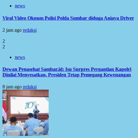
news
Viral Video Oknum Polisi Polda Sumbar diduga Aniaya Driver
2 jam ago
redaksi
2
2
news
Dewan Penasehat Sambar.id: Isu Surpres Pergantian Kapolri
Dinilai Menyesatkan, Presiden Tetap Pemegang Kewenangan
8 jam ago
redaksi