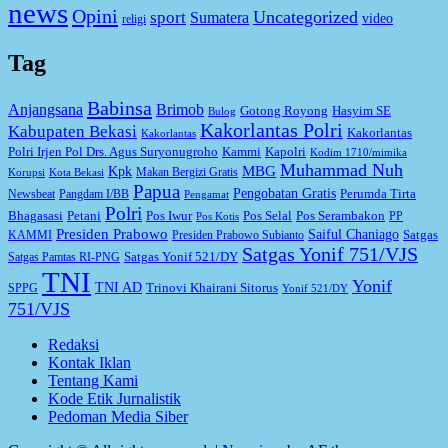
news
Opini
Uncategorized
sport
Sumatera
video
religi
Tag
Babinsa
Anjangsana
Brimob
Gotong Royong
Hasyim SE
Bulog
Kakorlantas Polri
Kabupaten Bekasi
Kakorlantas
Kakorlantas
Kapolri
Polri Irjen Pol Drs. Agus Suryonugroho
Kammi
Kodim 1710/mimika
Muhammad Nuh
MBG
Kpk
Makan Bergizi Gratis
Korupsi
Kota Bekasi
Papua
Pengobatan Gratis
Perumda Tirta
Newsbeat
Pangdam I/BB
Pengamat
Polri
Bhagasasi
Petani
Pos Iwur
Pos Selal
Pos Serambakon
PP
Pos Kotis
Presiden Prabowo
Saiful Chaniago
Satgas
KAMMI
Presiden Prabowo Subianto
Satgas Yonif 751/VJS
Satgas Yonif 521/DY
Satgas Pamtas RI-PNG
TNI
Yonif
TNI AD
Trinovi Khairani Sitorus
SPPG
Yonif 521/DY
751/VJS
Redaksi
Kontak Iklan
Tentang Kami
Kode Etik Jurnalistik
Pedoman Media Siber