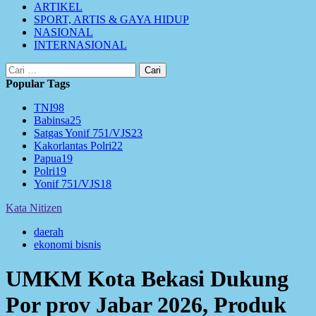
ARTIKEL
SPORT, ARTIS & GAYA HIDUP
NASIONAL
INTERNASIONAL
Cari
untuk:
Popular Tags
TNI
98
Babinsa
25
Satgas Yonif 751/VJS
23
Kakorlantas Polri
22
Papua
19
Polri
19
Yonif 751/VJS
18
Kata Nitizen
daerah
ekonomi bisnis
UMKM Kota Bekasi Dukung
Por prov Jabar 2026, Produk