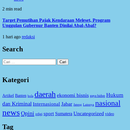
2 min read
Target Pemutihan Pajak Kendaraan Meleset, Program
Unggulan Gubernur Banten Dinilai Abal-Abal?
1 hari ago
redaksi
Search
Cari
untuk:
Kategori
daerah
Hukum
ekonomi bisnis
Artikel
Banten
gaya hidup
bola
nasional
dan Kriminal
Jabar
Internasional
Jateng
Lainnya
news
Opini
Uncategorized
sport
Sumatera
video
religi
Tag