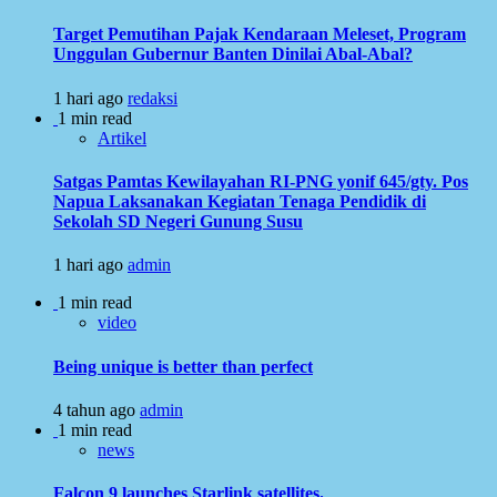
Target Pemutihan Pajak Kendaraan Meleset, Program
Unggulan Gubernur Banten Dinilai Abal-Abal?
1 hari ago
redaksi
1 min read
Artikel
Satgas Pamtas Kewilayahan RI-PNG yonif 645/gty. Pos
Napua Laksanakan Kegiatan Tenaga Pendidik di
Sekolah SD Negeri Gunung Susu
1 hari ago
admin
1 min read
video
Being unique is better than perfect
4 tahun ago
admin
1 min read
news
Falcon 9 launches Starlink satellites.