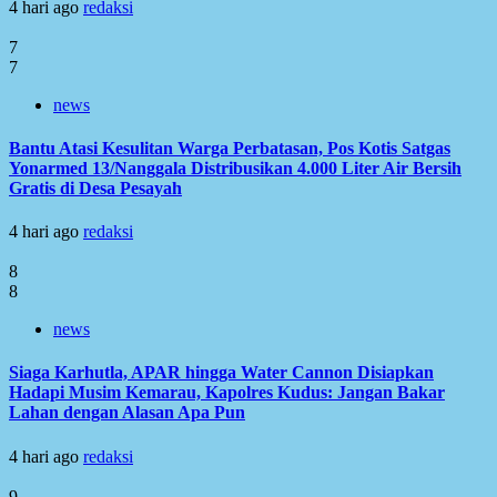
4 hari ago
redaksi
7
7
news
Bantu Atasi Kesulitan Warga Perbatasan, Pos Kotis Satgas
Yonarmed 13/Nanggala Distribusikan 4.000 Liter Air Bersih
Gratis di Desa Pesayah
4 hari ago
redaksi
8
8
news
Siaga Karhutla, APAR hingga Water Cannon Disiapkan
Hadapi Musim Kemarau, Kapolres Kudus: Jangan Bakar
Lahan dengan Alasan Apa Pun
4 hari ago
redaksi
9