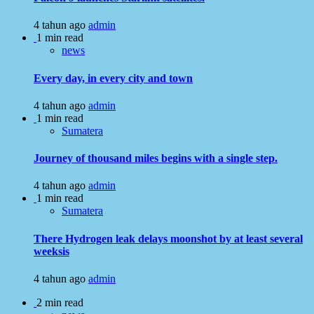
4 tahun ago
admin
1 min read
news
Every day, in every city and town
4 tahun ago
admin
1 min read
Sumatera
Journey of thousand miles begins with a single step.
4 tahun ago
admin
1 min read
Sumatera
There Hydrogen leak delays moonshot by at least several
weeksis
4 tahun ago
admin
2 min read