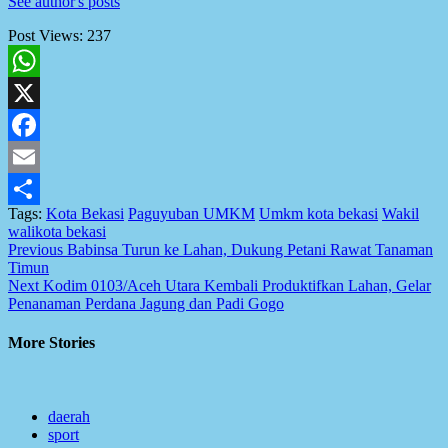
See author's posts
Post Views:
237
WhatsApp
X
Facebook
Email
Tags:
Kota Bekasi
Paguyuban UMKM
Umkm kota bekasi
Wakil
Share
walikota bekasi
Post
Previous
Babinsa Turun ke Lahan, Dukung Petani Rawat Tanaman
Timun
navigation
Next
Kodim 0103/Aceh Utara Kembali Produktifkan Lahan, Gelar
Penanaman Perdana Jagung dan Padi Gogo
More Stories
daerah
sport