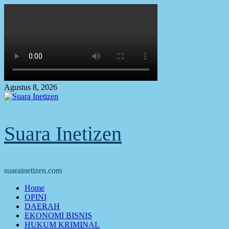
Skip
to
content
Agustus 8, 2026
Suara Inetizen
suarainetizen.com
Primary
Home
Menu
OPINI
DAERAH
EKONOMI BISNIS
HUKUM KRIMINAL