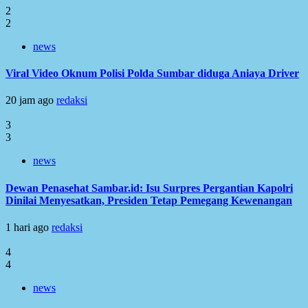
2
2
news
Viral Video Oknum Polisi Polda Sumbar diduga Aniaya Driver
20 jam ago
redaksi
3
3
news
Dewan Penasehat Sambar.id: Isu Surpres Pergantian Kapolri
Dinilai Menyesatkan, Presiden Tetap Pemegang Kewenangan
1 hari ago
redaksi
4
4
news