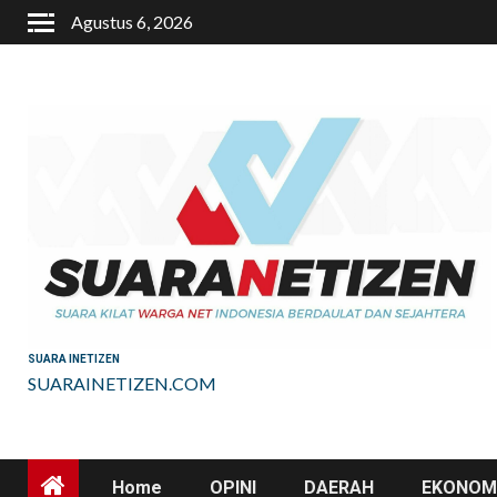
Skip
Agustus 6, 2026
to
content
SUARA INETIZEN
SUARAINETIZEN.COM
Home
OPINI
DAERAH
EKONOMI