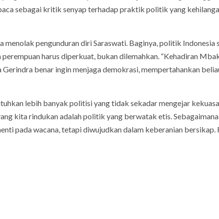
aca sebagai kritik senyap terhadap praktik politik yang kehilang
a menolak pengunduran diri Saraswati. Baginya, politik Indonesia
dan perempuan harus diperkuat, bukan dilemahkan. “Kehadiran Mba
ika Gerindra benar ingin menjaga demokrasi, mempertahankan belia
uhkan lebih banyak politisi yang tidak sekadar mengejar kekuasa
yang kita rindukan adalah politik yang berwatak etis. Sebagaimana
henti pada wacana, tetapi diwujudkan dalam keberanian bersikap.