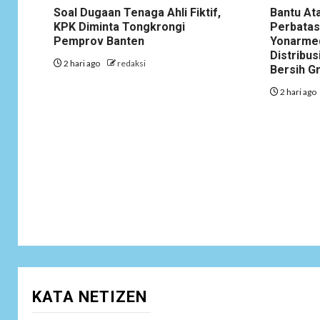
Soal Dugaan Tenaga Ahli Fiktif,
Bantu At
KPK Diminta Tongkrongi
Perbatas
Pemprov Banten
Yonarme
Distribus
2 hari ago
redaksi
Bersih G
2 hari ago
KATA NETIZEN