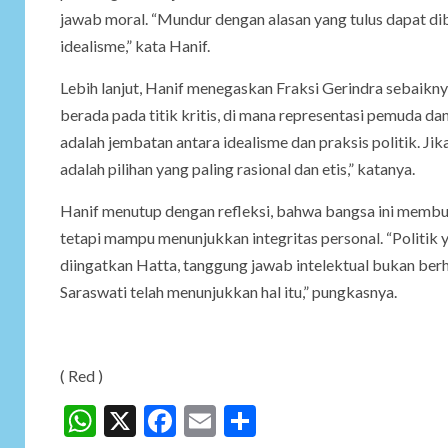
jawab moral. “Mundur dengan alasan yang tulus dapat dib
idealisme,” kata Hanif.
Lebih lanjut, Hanif menegaskan Fraksi Gerindra sebaikny
berada pada titik kritis, di mana representasi pemuda 
adalah jembatan antara idealisme dan praksis politik. J
adalah pilihan yang paling rasional dan etis,” katanya.
Hanif menutup dengan refleksi, bahwa bangsa ini membut
tetapi mampu menunjukkan integritas personal. “Politik 
diingatkan Hatta, tanggung jawab intelektual bukan ber
Saraswati telah menunjukkan hal itu,” pungkasnya.
( Red )
WhatsApp
X
Facebook
Email
Share