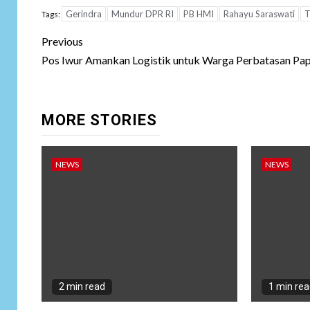
Gerindra
Mundur DPR RI
PB HMI
Rahayu Saraswati
T
Tags:
Post
Previous
navigation
Pos Iwur Amankan Logistik untuk Warga Perbatasan Pa
MORE STORIES
NEWS
NEWS
2 min read
1 min re