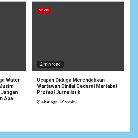
NEWS
NEWS
Lepas Masa Tugas,
10
AKBP Restu
Wijayanto Dikenang
Sebagai Kapolres
Humanis yang
Dirindukan di
Bulukumba
2 min read
NEWS
1
Soal Dugaan
gga Water
Ucapan Diduga Merendahkan
Tenaga Ahli Fiktif,
 Musim
Wartawan Dinilai Cederai Martabat
KPK Diminta
 Jangan
Profesi Jurnalistik
Tongkrongi
an Apa
4 hari ago
redaksi
Pemprov Banten
NEWS
Bantu Atasi
Kesulitan Warga
Perbatasan, Pos