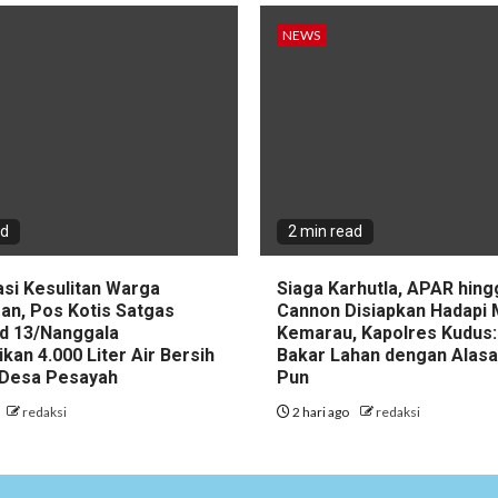
NEWS
ad
2 min read
asi Kesulitan Warga
Siaga Karhutla, APAR hin
an, Pos Kotis Satgas
Cannon Disiapkan Hadapi
d 13/Nanggala
Kemarau, Kapolres Kudus:
ikan 4.000 Liter Air Bersih
Bakar Lahan dengan Alas
i Desa Pesayah
Pun
redaksi
2 hari ago
redaksi