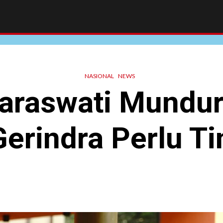
NASIONAL
NEWS
araswati Mundur
Gerindra Perlu T