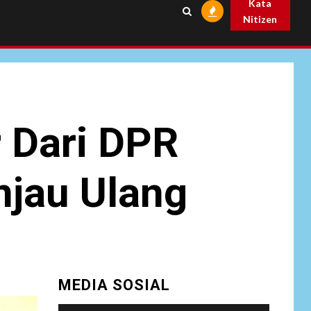
Kata
Diduga Kelola
Nitizen
Tenaga Ahli Fiktif,
Andra Soni Diminta
Ngomong
NEWS
Wasekbid PB HMI:
Keberhasilan
7
Koperasi Merah
 Dari DPR
Putih Jadi Kunci
Tegaknya Pasal 33
UUD 1945 dan
injau Ulang
Program Strategis
Prabowo
NEWS
Istri AKP Padlun
Alfitri Minta
8
Perlindungan
MEDIA SOSIAL
Hukum, Ungkap
Dugaan Pemerasan