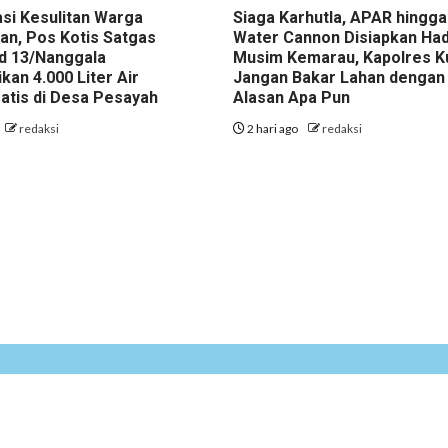
asi Kesulitan Warga
Siaga Karhutla, APAR hingga
an, Pos Kotis Satgas
Water Cannon Disiapkan Had
d 13/Nanggala
Musim Kemarau, Kapolres K
ikan 4.000 Liter Air
Jangan Bakar Lahan dengan
ratis di Desa Pesayah
Alasan Apa Pun
redaksi
2 hari ago
redaksi