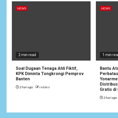
NEWS
NEWS
2 min read
1 min re
Soal Dugaan Tenaga Ahli Fiktif,
Bantu At
KPK Diminta Tongkrongi Pemprov
Perbatas
Banten
Yonarme
Distribus
2 hari ago
redaksi
Gratis d
2 hari ago