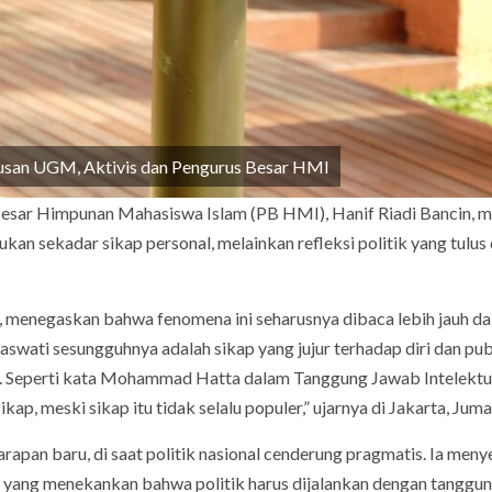
ulusan UGM, Aktivis dan Pengurus Besar HMI
Besar Himpunan Mahasiswa Islam (PB HMI), Hanif Riadi Bancin, me
an sekadar sikap personal, melainkan refleksi politik yang tulus
, menegaskan bahwa fenomena ini seharusnya dibaca lebih jauh d
aswati sesungguhnya adalah sikap yang jujur terhadap diri dan pub
hat. Seperti kata Mohammad Hatta dalam Tanggung Jawab Intelektu
ap, meski sikap itu tidak selalu populer,” ujarnya di Jakarta, Juma
rapan baru, di saat politik nasional cenderung pragmatis. Ia men
yang menekankan bahwa politik harus dijalankan dengan tanggu