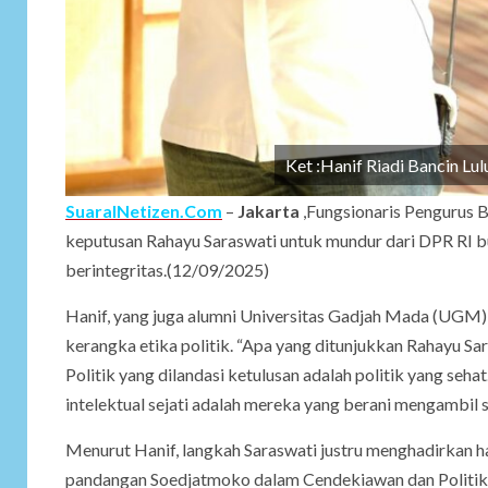
Ket :Hanif Riadi Bancin L
SuaraINetizen.Com
–
Jakarta
,Fungsionaris Pengurus 
keputusan Rahayu Saraswati untuk mundur dari DPR RI buk
berintegritas.(12/09/2025)
Hanif, yang juga alumni Universitas Gadjah Mada (UGM)
kerangka etika politik. “Apa yang ditunjukkan Rahayu Sar
Politik yang dilandasi ketulusan adalah politik yang se
intelektual sejati adalah mereka yang berani mengambil sik
Menurut Hanif, langkah Saraswati justru menghadirkan ha
pandangan Soedjatmoko dalam Cendekiawan dan Politik 