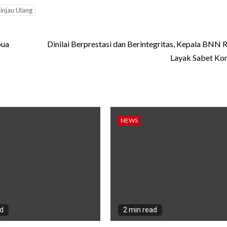
injau Ulang
pua
Dinilai Berprestasi dan Berintegritas, Kepala BNN R
Layak Sabet Ko
NEWS
ad
2 min read