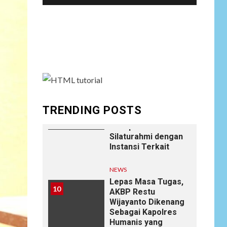
oleh Oknum Unit
Ekonomi
Satreskrim Polres
Social menu is not set. You need to create
Batu Bara
menu and assign it to Social Menu on Menu
Settings.
NEWS
Wujudkan
Kemanunggalan
9
TNI-Rakyat, Satgas
Yonif 645/GTY
Laksanakan
TRENDING POSTS
Anjangsana Untuk
Mempererat Tali
Silaturahmi dengan
Instansi Terkait
NEWS
Lepas Masa Tugas,
10
AKBP Restu
Wijayanto Dikenang
Sebagai Kapolres
Humanis yang