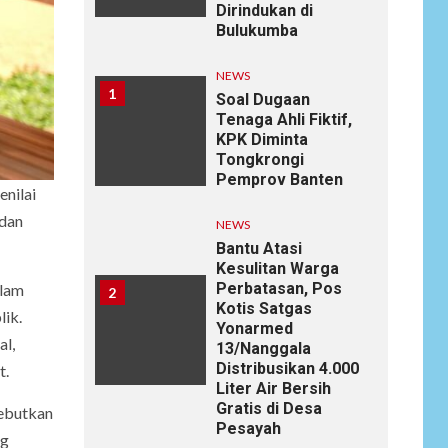
Dirindukan di
Bulukumba
NEWS
1
Soal Dugaan
Tenaga Ahli Fiktif,
KPK Diminta
Tongkrongi
Pemprov Banten
nilai
 dan
NEWS
Bantu Atasi
Kesulitan Warga
Perbatasan, Pos
alam
2
Kotis Satgas
lik.
Yonarmed
al,
13/Nanggala
Distribusikan 4.000
t.
Liter Air Bersih
Gratis di Desa
yebutkan
Pesayah
ng