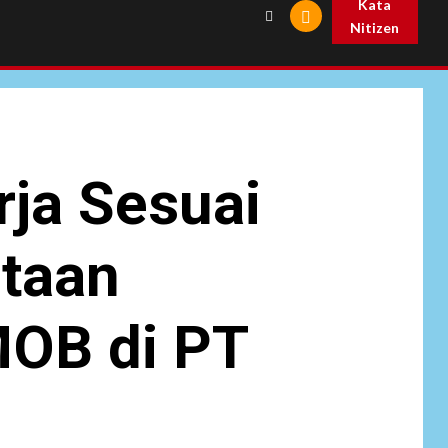
Kata
Nitizen
NEWS
6
Pemprov Banten
Diduga Kelola
ja Sesuai
Tenaga Ahli Fiktif,
Andra Soni Diminta
Ngomong
itaan
NEWS
Wasekbid PB HMI:
OB di PT
Keberhasilan
7
Koperasi Merah
Putih Jadi Kunci
Tegaknya Pasal 33
UUD 1945 dan
Program Strategis
Prabowo