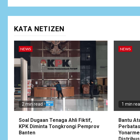
KATA NETIZEN
NEWS
NEWS
2 min read
1 min re
Soal Dugaan Tenaga Ahli Fiktif,
Bantu At
KPK Diminta Tongkrongi Pemprov
Perbatas
Banten
Yonarme
Distribus