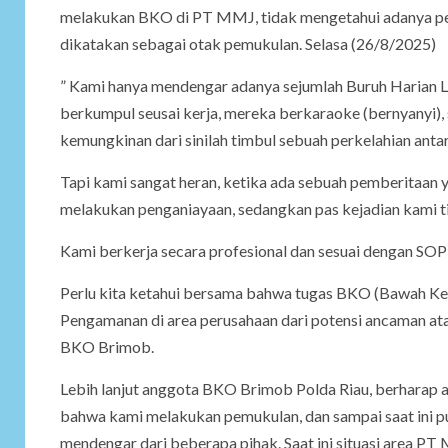
melakukan BKO di PT MMJ, tidak mengetahui adanya peri
dikatakan sebagai otak pemukulan. Selasa (26/8/2025)
” Kami hanya mendengar adanya sejumlah Buruh Harian L
berkumpul seusai kerja, mereka berkaraoke (bernyanyi),
kemungkinan dari sinilah timbul sebuah perkelahian ant
Tapi kami sangat heran, ketika ada sebuah pemberita
melakukan penganiayaan, sedangkan pas kejadian kami ti
Kami berkerja secara profesional dan sesuai dengan SOP
Perlu kita ketahui bersama bahwa tugas BKO (Bawah Kend
Pengamanan di area perusahaan dari potensi ancaman ata
BKO Brimob.
Lebih lanjut anggota BKO Brimob Polda Riau, berharap a
bahwa kami melakukan pemukulan, dan sampai saat ini pu
mendengar dari beberapa pihak. Saat ini situasi area PT