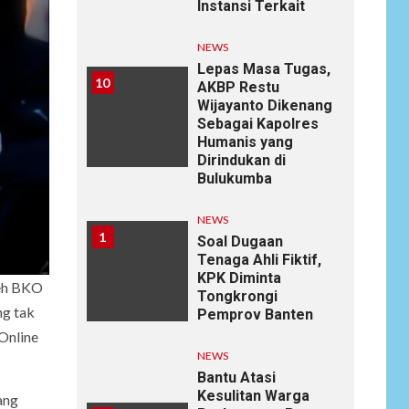
Instansi Terkait
NEWS
Lepas Masa Tugas,
10
AKBP Restu
Wijayanto Dikenang
Sebagai Kapolres
Humanis yang
Dirindukan di
Bulukumba
NEWS
1
Soal Dugaan
Tenaga Ahli Fiktif,
KPK Diminta
leh BKO
Tongkrongi
ng tak
Pemprov Banten
Online
NEWS
Bantu Atasi
Kesulitan Warga
ang