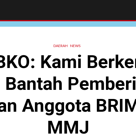
DAERAH
NEWS
BKO: Kami Berker
 Bantah Pember
an Anggota BRIM
MMJ