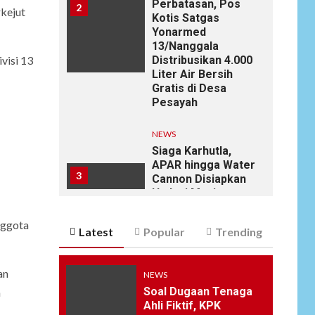
Perbatasan, Pos
2
kejut
Kotis Satgas
Yonarmed
13/Nanggala
visi 13
Distribusikan 4.000
Liter Air Bersih
Gratis di Desa
Pesayah
NEWS
Siaga Karhutla,
APAR hingga Water
3
Cannon Disiapkan
Hadapi Musim
Kemarau, Kapolres
Kudus: Jangan
nggota
Latest
Popular
Trending
Bakar Lahan
dengan Alasan Apa
Pun
an
NEWS
Soal Dugaan Tenaga
a
NEWS
Ahli Fiktif, KPK
4
Ucapan Diduga