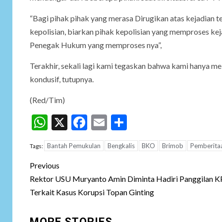
“Bagi pihak pihak yang merasa Dirugikan atas kejadian t
kepolisian, biarkan pihak kepolisian yang memproses kej
Penegak Hukum yang memproses nya”,
Terakhir, sekali lagi kami tegaskan bahwa kami hanya m
kondusif, tutupnya.
(Red/Tim)
WhatsApp
X
Facebook
Email
Share
Bantah Pemukulan
Bengkalis
BKO
Brimob
Pemberita
Tags:
Post
Previous
navigation
Rektor USU Muryanto Amin Diminta Hadiri Panggilan 
Terkait Kasus Korupsi Topan Ginting
MORE STORIES