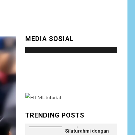
NEWS
Istri AKP Padlun
Alfitri Minta
8
Perlindungan
MEDIA SOSIAL
Hukum, Ungkap
Dugaan Pemerasan
oleh Oknum Unit
Ekonomi
Satreskrim Polres
Social menu is not set. You need to create
Batu Bara
menu and assign it to Social Menu on Menu
Settings.
NEWS
Wujudkan
Kemanunggalan
9
TNI-Rakyat, Satgas
Yonif 645/GTY
Laksanakan
TRENDING POSTS
Anjangsana Untuk
Mempererat Tali
Silaturahmi dengan