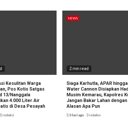
NEWS
ad
2 min read
asi Kesulitan Warga
Siaga Karhutla, APAR hingga
an, Pos Kotis Satgas
Water Cannon Disiapkan Had
d 13/Nanggala
Musim Kemarau, Kapolres K
ikan 4.000 Liter Air
Jangan Bakar Lahan dengan
ratis di Desa Pesayah
Alasan Apa Pun
redaksi
3 hari ago
redaksi