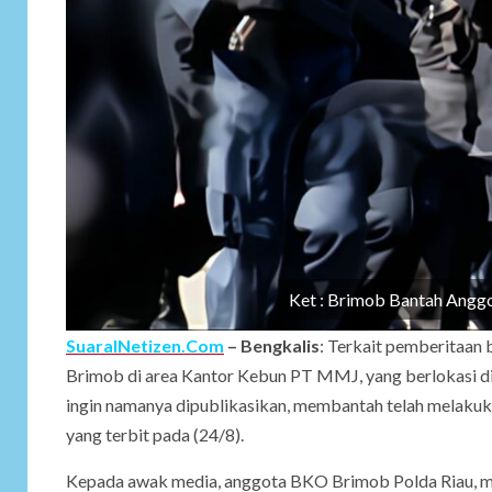
Ket : Brimob Bantah Ang
SuaraINetizen.Com
– Bengkalis
: Terkait pemberitaan
Brimob di area Kantor Kebun PT MMJ, yang berlokasi di
ingin namanya dipublikasikan, membantah telah melakuka
yang terbit pada (24/8).
Kepada awak media, anggota BKO Brimob Polda Riau, me