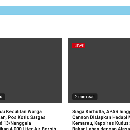
NEWS
ad
2 min read
asi Kesulitan Warga
Siaga Karhutla, APAR hin
an, Pos Kotis Satgas
Cannon Disiapkan Hadapi
d 13/Nanggala
Kemarau, Kapolres Kudus:
ikan 4.000 Liter Air Bersih
Bakar Lahan dengan Alas