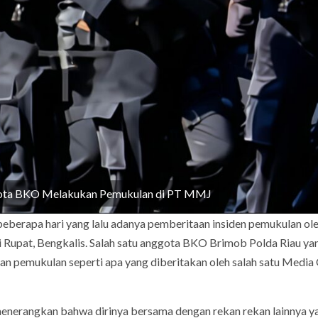
gota BKO Melakukan Pemukulan di PT MMJ
 beberapa hari yang lalu adanya pemberitaan insiden pemukulan o
 Rupat, Bengkalis. Salah satu anggota BKO Brimob Polda Riau ya
n pemukulan seperti apa yang diberitakan oleh salah satu Media 
nerangkan bahwa dirinya bersama dengan rekan rekan lainnya y