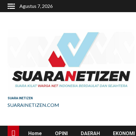
Skip
Agustus 7, 2026
to
content
SUARA INETIZEN
SUARAINETIZEN.COM
Home
OPINI
DAERAH
EKONOMI 