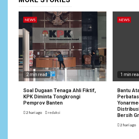
NEWS
NEWS
2 min read
1 min re
Soal Dugaan Tenaga Ahli Fiktif,
Bantu At
KPK Diminta Tongkrongi
Perbatas
Pemprov Banten
Yonarme
Distribus
2 hari ago
redaksi
Bersih G
2 hari ago