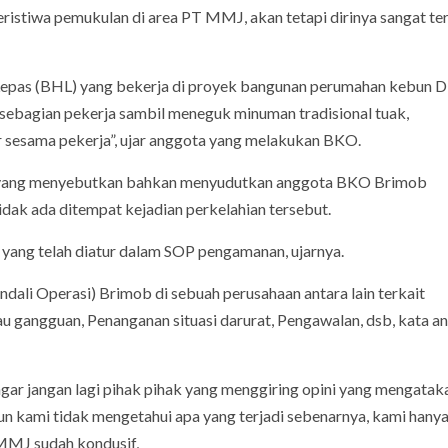
stiwa pemukulan di area PT MMJ, akan tetapi dirinya sangat ter
epas (BHL) yang bekerja di proyek bangunan perumahan kebun Di
 sebagian pekerja sambil meneguk minuman tradisional tuak,
ar sesama pekerja”, ujar anggota yang melakukan BKO.
an yang menyebutkan bahkan menyudutkan anggota BKO Brimob
dak ada ditempat kejadian perkelahian tersebut.
 yang telah diatur dalam SOP pengamanan, ujarnya.
ali Operasi) Brimob di sebuah perusahaan antara lain terkait
u gangguan, Penanganan situasi darurat, Pengawalan, dsb, kata a
gar jangan lagi pihak pihak yang menggiring opini yang mengatak
n kami tidak mengetahui apa yang terjadi sebenarnya, kami hany
 MMJ sudah kondusif,