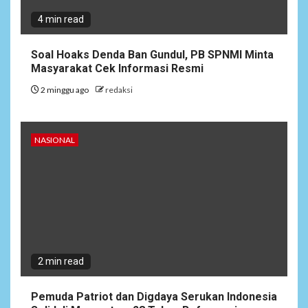
4 min read
Soal Hoaks Denda Ban Gundul, PB SPNMI Minta
Masyarakat Cek Informasi Resmi
2 minggu ago
redaksi
6
NEWS
Soal Dugaan Tenaga Ahli
Fiktif, KPK Diminta
Tongkrongi Pemprov
NASIONAL
Banten
NEWS
7
Bantu Atasi Kesulitan Warga
Perbatasan, Pos Kotis
Satgas Yonarmed
13/Nanggala Distribusikan
2 min read
4.000 Liter Air Bersih Gratis
di Desa Pesayah
Pemuda Patriot dan Digdaya Serukan Indonesia