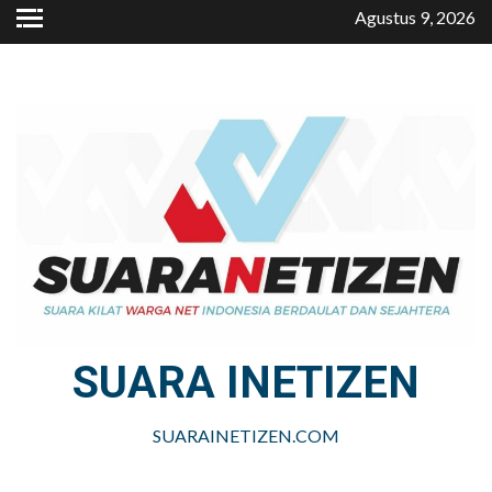
Skip
Agustus 9, 2026
to
content
SUARA INETIZEN
SUARAINETIZEN.COM