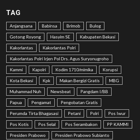
TAG
Anjangsana
Babinsa
Brimob
Bulog
Gotong Royong
Hasyim SE
Kabupaten Bekasi
Kakorlantas
Kakorlantas Polri
Kakorlantas Polri Irjen Pol Drs. Agus Suryonugroho
Kammi
Kapolri
Kodim 1710/mimika
Korupsi
Kota Bekasi
Kpk
Makan Bergizi Gratis
MBG
Muhammad Nuh
Newsbeat
Pangdam I/BB
Papua
Pengamat
Pengobatan Gratis
Perumda Tirta Bhagasasi
Petani
Polri
Pos Iwur
Pos Kotis
Pos Selal
Pos Serambakon
PP KAMMI
Presiden Prabowo
Presiden Prabowo Subianto