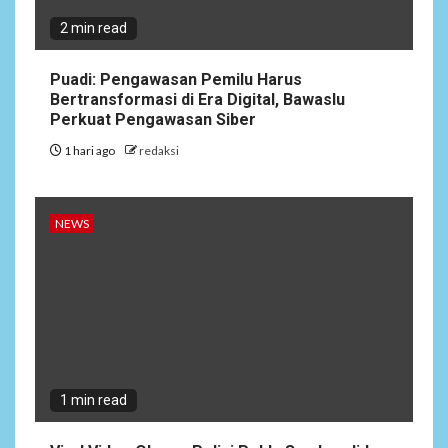
2 min read
NEWS
3
Dewan Penasehat Sambar.id:
Puadi: Pengawasan Pemilu Harus
Isu Surpres Pergantian
Bertransformasi di Era Digital, Bawaslu
Kapolri Dinilai Menyesatkan,
Perkuat Pengawasan Siber
Presiden Tetap Pemegang
Kewenangan
1 hari ago
redaksi
4
NEWS
NEWS
Target Pemutihan Pajak
Kendaraan Meleset,
Program Unggulan Gubernur
Banten Dinilai Abal-Abal?
ARTIKEL
5
Satgas Pamtas Kewilayahan
RI-PNG yonif 645/gty. Pos
1 min read
Napua Laksanakan Kegiatan
Tenaga Pendidik di Sekolah
SD Negeri Gunung Susu