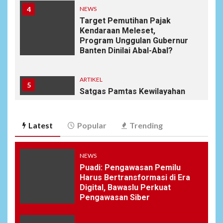
4
NEWS
Target Pemutihan Pajak
Kendaraan Meleset,
Program Unggulan Gubernur
Banten Dinilai Abal-Abal?
ARTIKEL
5
Satgas Pamtas Kewilayahan
RI-PNG yonif 645/gty. Pos
Napua Laksanakan Kegiatan
Tenaga Pendidik di Sekolah
Latest
Popular
Trending
SD Negeri Gunung Susu
NEWS
6
NEWS
Puadi: Pengawasan Pemilu
Soal Dugaan Tenaga Ahli
Harus Bertransformasi di Era
Fiktif, KPK Diminta
Digital, Bawaslu Perkuat
Tongkrongi Pemprov
Pengawasan Siber
Banten