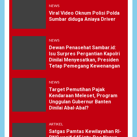
NEWS
NEWS
7
Bantu Atasi Kesulitan Warga
Viral Video Oknum Polisi Polda
Perbatasan, Pos Kotis
Sumbar diduga Aniaya Driver
Satgas Yonarmed
13/Nanggala Distribusikan
4.000 Liter Air Bersih Gratis
NEWS
di Desa Pesayah
Dewan Penasehat Sambar.id:
Isu Surpres Pergantian Kapolri
Dinilai Menyesatkan, Presiden
NEWS
Tetap Pemegang Kewenangan
8
Siaga Karhutla, APAR hingga
Water Cannon Disiapkan
Hadapi Musim Kemarau,
NEWS
Kapolres Kudus: Jangan
Target Pemutihan Pajak
Bakar Lahan dengan Alasan
Kendaraan Meleset, Program
Apa Pun
Unggulan Gubernur Banten
Dinilai Abal-Abal?
9
NEWS
Ucapan Diduga
ARTIKEL
Merendahkan Wartawan
Satgas Pamtas Kewilayahan RI-
Dinilai Cederai Martabat