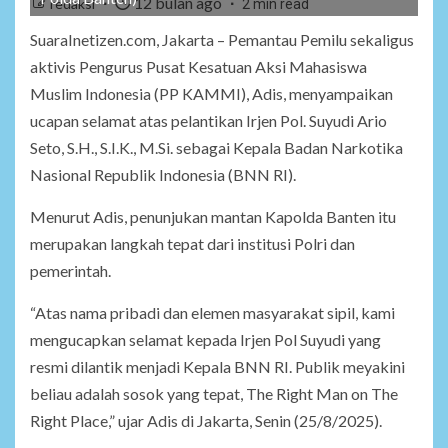
12 bulan ago
redaksi
2 min read
SuaraInetizen.com, Jakarta – Pemantau Pemilu sekaligus
aktivis Pengurus Pusat Kesatuan Aksi Mahasiswa
Muslim Indonesia (PP KAMMI), Adis, menyampaikan
ucapan selamat atas pelantikan Irjen Pol. Suyudi Ario
Seto, S.H., S.I.K., M.Si. sebagai Kepala Badan Narkotika
Nasional Republik Indonesia (BNN RI).
Menurut Adis, penunjukan mantan Kapolda Banten itu
merupakan langkah tepat dari institusi Polri dan
pemerintah.
“Atas nama pribadi dan elemen masyarakat sipil, kami
mengucapkan selamat kepada Irjen Pol Suyudi yang
resmi dilantik menjadi Kepala BNN RI. Publik meyakini
beliau adalah sosok yang tepat, The Right Man on The
Right Place,” ujar Adis di Jakarta, Senin (25/8/2025).