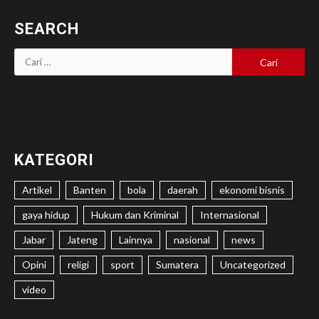
SEARCH
Cari
untuk:
KATEGORI
Artikel
Banten
bola
daerah
ekonomi bisnis
gaya hidup
Hukum dan Kriminal
Internasional
Jabar
Jateng
Lainnya
nasional
news
Opini
religi
sport
Sumatera
Uncategorized
video