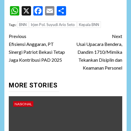
WhatsApp
X
Facebook
Email
Share
BNN
Irjen Pol. Suyudi Ario Seto
Kepala BNN
Tags:
Post
Previous
Next
navigation
Efisiensi Anggaran, PT
Usai Upacara Bendera,
Sinergi Patriot Bekasi Tetap
Dandim 1710/Mimika
Jaga Kontribusi PAD 2025
Tekankan Disiplin dan
Keamanan Personel
MORE STORIES
NASIONAL