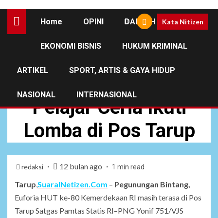
Home
OPINI
DAERAH
Kata Nitizen
EKONOMI BISNIS
HUKUM KRIMINAL
DAERAH
ARTIKEL
SPORT, ARTIS & GAYA HIDUP
Semarak HUT RI ke-80
NASIONAL
INTERNASIONAL
Pelajar Ceria Ikuti
Lomba di Pos Tarup
12 bulan ago
redaksi
1 min read
Tarup
,
SuaraINetizen.Com
–
Pegunungan Bintang,
Euforia HUT ke-80 Kemerdekaan RI masih terasa di Pos
Tarup Satgas Pamtas Statis RI–PNG Yonif 751/VJS