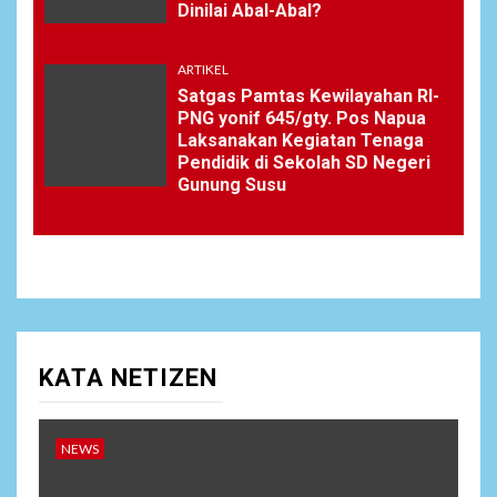
Dinilai Abal-Abal?
ARTIKEL
Satgas Pamtas Kewilayahan RI-
PNG yonif 645/gty. Pos Napua
Laksanakan Kegiatan Tenaga
Pendidik di Sekolah SD Negeri
Gunung Susu
KATA NETIZEN
NEWS