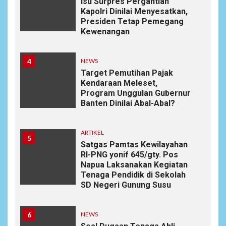
Isu Surpres Pergantian
Kapolri Dinilai Menyesatkan,
Presiden Tetap Pemegang
Kewenangan
4
NEWS
Target Pemutihan Pajak
Kendaraan Meleset,
Program Unggulan Gubernur
Banten Dinilai Abal-Abal?
ARTIKEL
5
Satgas Pamtas Kewilayahan
RI-PNG yonif 645/gty. Pos
Napua Laksanakan Kegiatan
Tenaga Pendidik di Sekolah
SD Negeri Gunung Susu
6
NEWS