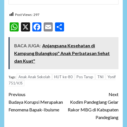
Post Views:
297
WhatsApp
X
Facebook
Email
Share
BACA JUGA:
Anjangsana Kesehatan di
Kampung Bulangkop" Anak Perbatasan Sehat
dan Kuat"
Anak Anak Sekolah
HUT ke-80
Pos Tarup
TNI
Yonif
Tags:
751/VJS
Post
Previous
Next
navigation
Budaya Korupsi Merupakan
Kodim Pandeglang Gelar
Fenomena Bapak-Ibuisme
Rakor MBG di Kabupaten
Pandeglang