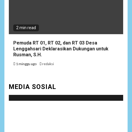
2 min read
Pemuda RT 01, RT 02, dan RT 03 Desa
Lenggahsari Deklarasikan Dukungan untuk
Rusman, S.H.
1 minggu ago
redaksi
MEDIA SOSIAL
Social menu is not set. You need to create menu and
assign it to Social Menu on Menu Settings.