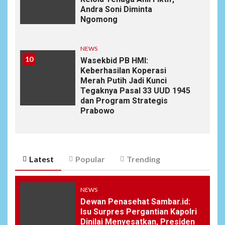
Andra Soni Diminta
Ngomong
NEWS
10
Wasekbid PB HMI:
Keberhasilan Koperasi
Merah Putih Jadi Kunci
Tegaknya Pasal 33 UUD 1945
dan Program Strategis
Prabowo
Latest
Popular
Trending
NEWS
Dewan Penasehat Sambar.id:
Isu Surpres Pergantian Kapolri
Dinilai Menyesatkan, Presiden