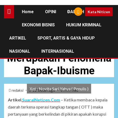
Home
OPINI
DAERAH
Kata Nitizen
EKONOMI BISNIS
HUKUM KRIMINAL
NASIONAL
ARTIKEL
SPORT, ARTIS & GAYA HIDUP
Budaya Korupsi
NASIONAL
INTERNASIONAL
Merupakan Fenomena
Bapak-Ibuisme
Ket : Novita Sari Yahya ( Penulis )
12 bulan ago
redaksi
6 min read
Artikel
,
SuaraINetizen.Com
– Ketika membaca kepala
daerah terkena operasi tangkap tangan ( OTT ) maka
pertanyaan yang berkelindan di pikiran apakah korupsi