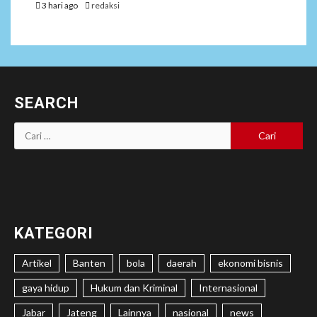
3 hari ago
redaksi
SEARCH
Cari
untuk:
KATEGORI
Artikel
Banten
bola
daerah
ekonomi bisnis
gaya hidup
Hukum dan Kriminal
Internasional
Jabar
Jateng
Lainnya
nasional
news