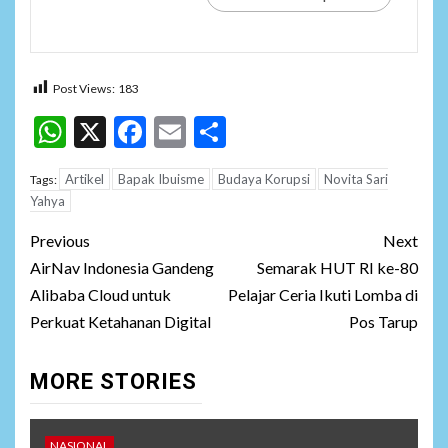
Post Views:
183
WhatsApp
X
Facebook
Email
Share
Artikel
Bapak Ibuisme
Budaya Korupsi
Novita Sari
Tags:
Yahya
Post
Previous
Next
navigation
AirNav Indonesia Gandeng
Semarak HUT RI ke-80
Alibaba Cloud untuk
Pelajar Ceria Ikuti Lomba di
Perkuat Ketahanan Digital
Pos Tarup
MORE STORIES
NASIONAL