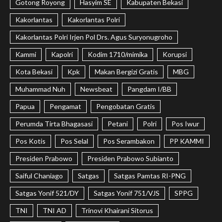
Gotong Royong
Hasyim SE
Kabupaten Bekasi
Kakorlantas
Kakorlantas Polri
Kakorlantas Polri Irjen Pol Drs. Agus Suryonugroho
Kammi
Kapolri
Kodim 1710/mimika
Korupsi
Kota Bekasi
Kpk
Makan Bergizi Gratis
MBG
Muhammad Nuh
Newsbeat
Pangdam I/BB
Papua
Pengamat
Pengobatan Gratis
Perumda Tirta Bhagasasi
Petani
Polri
Pos Iwur
Pos Kotis
Pos Selal
Pos Serambakon
PP KAMMI
Presiden Prabowo
Presiden Prabowo Subianto
Saiful Chaniago
Satgas
Satgas Pamtas RI-PNG
Satgas Yonif 521/DY
Satgas Yonif 751/VJS
SPPG
TNI
TNI AD
Trinovi Khairani Sitorus