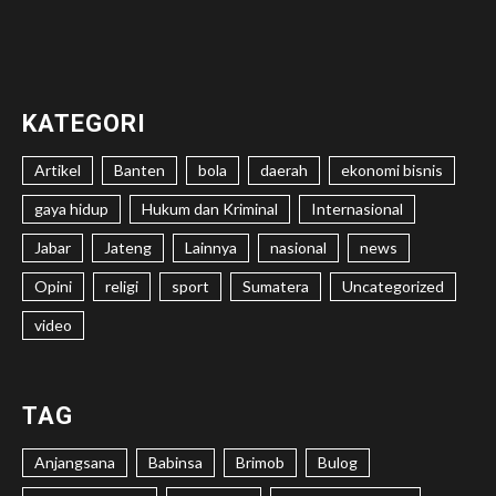
KATEGORI
Artikel
Banten
bola
daerah
ekonomi bisnis
gaya hidup
Hukum dan Kriminal
Internasional
Jabar
Jateng
Lainnya
nasional
news
Opini
religi
sport
Sumatera
Uncategorized
video
TAG
Anjangsana
Babinsa
Brimob
Bulog