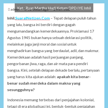
Ket : Ryan Martha Hudi Ketum DPD IYE Inhil
12 bulan ago
admin
2 min read
Inhil
,
SuaraINetizen.Com
– Tepat delapan puluh tahun
yang lalu, bangsa ini berdiri dengan gagah
mengumandangkan kemerdekaannya. Proklamasi 17
Agustus 1945 bukan hanya sebuah deklarasi politik,
melainkan juga janji moral dan sosial untuk
menghadirkan bangsa yang berdaulat, adil, dan makmur.
Kemerdekaan adalah hasil perjuangan panjang,
pengorbanan jiwa, raga, dan air mata para pendiri
bangsa. Kini, setelah delapan dekade berlalu, pertanyaan
yang harus kita ajukan adalah:
apakah kita benar-
benar sudah merdeka dalam makna yang
sesungguhnya?
Indonesia memang terbebas dari penjajahan kolonial,
tetapi di era globalisasi ini, bentuk-bentuk penjajahan