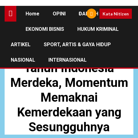
Home
OPINI
DAERAH
Kata Nitizen
EKONOMI BISNIS
HUKUM KRIMINAL
DAERAH
OPINI
ARTIKEL
SPORT, ARTIS & GAYA HIDUP
Ryan Martha Hudi: 80
NASIONAL
INTERNASIONAL
Tahun Indonesia
Merdeka, Momentum
Memaknai
Kemerdekaan yang
Sesungguhnya