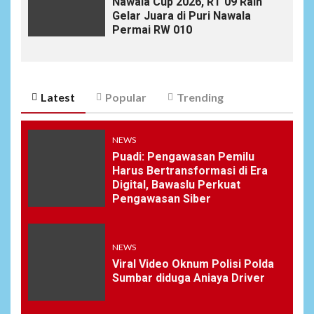
Nawala Cup 2026, RT 09 Raih
Gelar Juara di Puri Nawala
Permai RW 010
Latest
Popular
Trending
NEWS
Puadi: Pengawasan Pemilu
Harus Bertransformasi di Era
Digital, Bawaslu Perkuat
Pengawasan Siber
NEWS
Viral Video Oknum Polisi Polda
Sumbar diduga Aniaya Driver