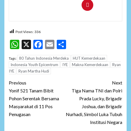
Post Views:
336
WhatsApp
X
Facebook
Email
Share
80 Tahun Indonesia Merdeka
HUT Kemerdekaan
Tags:
Indonesia Youth Epicentrum
IYE
Makna Kemerdekaan
Ryan
IYE
Ryan Martha Hudi
Post
Previous
Next
navigation
Yonif 521 Tanam Bibit
Tiga Nama TNI dan Polri
Pohon Serentak Bersama
Prada Lucky, Brigadir
Masyarakat di 11 Pos
Joshua, dan Brigadir
Penugasan
Nurhadi, Simbol Luka Tubuh
Institusi Negara