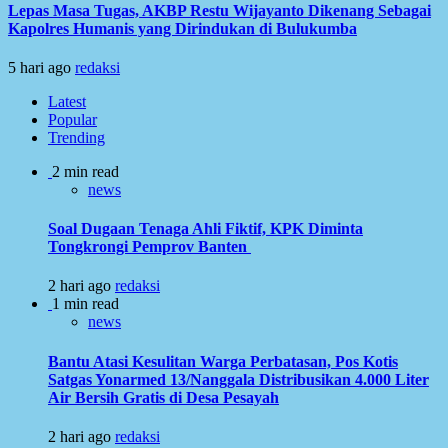
Lepas Masa Tugas, AKBP Restu Wijayanto Dikenang Sebagai
Kapolres Humanis yang Dirindukan di Bulukumba
5 hari ago
redaksi
Latest
Popular
Trending
2 min read
news
Soal Dugaan Tenaga Ahli Fiktif, KPK Diminta
Tongkrongi Pemprov Banten
2 hari ago
redaksi
1 min read
news
Bantu Atasi Kesulitan Warga Perbatasan, Pos Kotis
Satgas Yonarmed 13/Nanggala Distribusikan 4.000 Liter
Air Bersih Gratis di Desa Pesayah
2 hari ago
redaksi