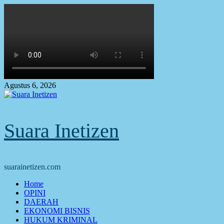
Skip
to
content
Agustus 6, 2026
Suara Inetizen
suarainetizen.com
Primary
Home
Menu
OPINI
DAERAH
EKONOMI BISNIS
HUKUM KRIMINAL