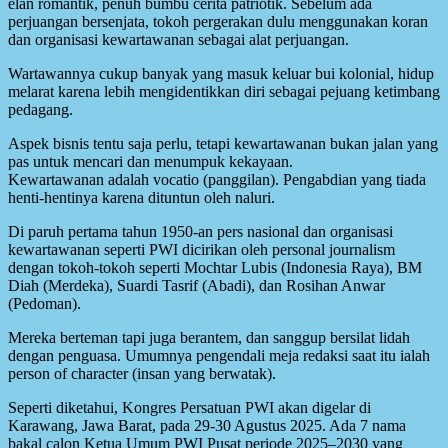
elan romantik, penuh bumbu cerita patriotik. Sebelum ada
perjuangan bersenjata, tokoh pergerakan dulu menggunakan koran
dan organisasi kewartawanan sebagai alat perjuangan.
Wartawannya cukup banyak yang masuk keluar bui kolonial, hidup
melarat karena lebih mengidentikkan diri sebagai pejuang ketimbang
pedagang.
Aspek bisnis tentu saja perlu, tetapi kewartawanan bukan jalan yang
pas untuk mencari dan menumpuk kekayaan.
Kewartawanan adalah vocatio (panggilan). Pengabdian yang tiada
henti-hentinya karena dituntun oleh naluri.
Di paruh pertama tahun 1950-an pers nasional dan organisasi
kewartawanan seperti PWI dicirikan oleh personal journalism
dengan tokoh-tokoh seperti Mochtar Lubis (Indonesia Raya), BM
Diah (Merdeka), Suardi Tasrif (Abadi), dan Rosihan Anwar
(Pedoman).
Mereka berteman tapi juga berantem, dan sanggup bersilat lidah
dengan penguasa. Umumnya pengendali meja redaksi saat itu ialah
person of character (insan yang berwatak).
Seperti diketahui, Kongres Persatuan PWI akan digelar di
Karawang, Jawa Barat, pada 29-30 Agustus 2025. Ada 7 nama
bakal calon Ketua Umum PWI Pusat periode 2025–2030 yang