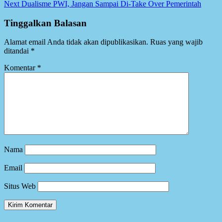
navigation
Next
Dualisme PWI, Jangan Sampai Di-Take Over Pemerintah
Tinggalkan Balasan
Alamat email Anda tidak akan dipublikasikan.
Ruas yang wajib
ditandai
*
Komentar
*
Nama
Email
Situs Web