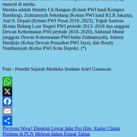
muncul di media.
Mereka adalah Hendry Ch Bangun (Ketum PWI hasil Kongres
Bandung), Zulmansyah Sekedang (Ketum PWI hasil KLB Jakarta),
Atal S. Depari (Ketum PWI Pusat 2018–2023), Teguh Santosa
(Ketua Bidang Luar Negeri PWI periode 2013–2018 dan anggota
Dewan Kehormatan PWI periode 2018–2020), Akhmad Munir
(anggota Dewan Kehormatan PWI kubu Zulmansyah), Johnny
Hardjojo (Ketua Dewan Penasihat PWI Jaya), dan Rusdy
Nurdiansyah (Ketua PWI Kota Depok). (*)
Foto : Peneliti Sejarah Merdeka Institute Arief Gunawan
WhatsApp
X
Facebook
Email
Post
Previous
Wow! Direkrut Lewat Jalur Pro Hire, Karier Chipta
Share
Perdana di PLN Melesat dalam Empat Tahun