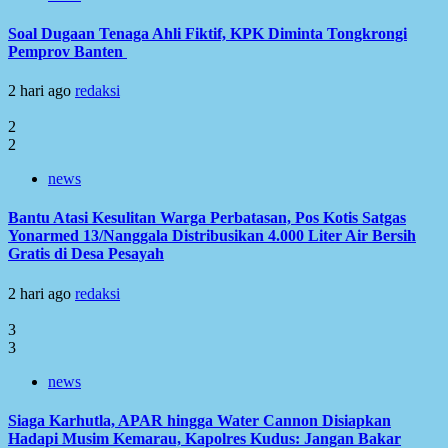
Soal Dugaan Tenaga Ahli Fiktif, KPK Diminta Tongkrongi
Pemprov Banten
2 hari ago
redaksi
2
2
news
Bantu Atasi Kesulitan Warga Perbatasan, Pos Kotis Satgas
Yonarmed 13/Nanggala Distribusikan 4.000 Liter Air Bersih
Gratis di Desa Pesayah
2 hari ago
redaksi
3
3
news
Siaga Karhutla, APAR hingga Water Cannon Disiapkan
Hadapi Musim Kemarau, Kapolres Kudus: Jangan Bakar