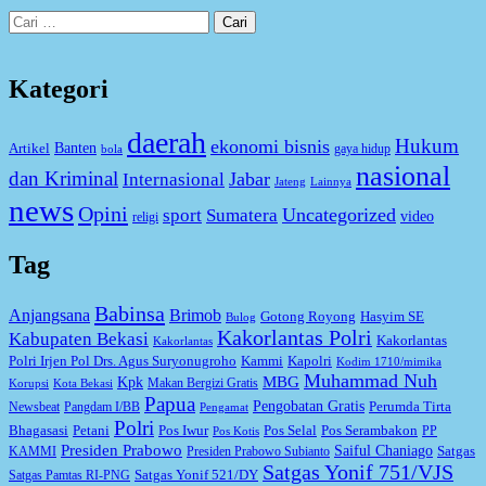
Cari
untuk:
Kategori
daerah
Hukum
ekonomi bisnis
Artikel
Banten
gaya hidup
bola
nasional
dan Kriminal
Jabar
Internasional
Jateng
Lainnya
news
Opini
Uncategorized
sport
Sumatera
video
religi
Tag
Babinsa
Anjangsana
Brimob
Gotong Royong
Hasyim SE
Bulog
Kakorlantas Polri
Kabupaten Bekasi
Kakorlantas
Kakorlantas
Kapolri
Polri Irjen Pol Drs. Agus Suryonugroho
Kammi
Kodim 1710/mimika
Muhammad Nuh
MBG
Kpk
Makan Bergizi Gratis
Korupsi
Kota Bekasi
Papua
Pengobatan Gratis
Perumda Tirta
Newsbeat
Pangdam I/BB
Pengamat
Polri
Bhagasasi
Petani
Pos Iwur
Pos Selal
Pos Serambakon
PP
Pos Kotis
Presiden Prabowo
Saiful Chaniago
Satgas
KAMMI
Presiden Prabowo Subianto
Satgas Yonif 751/VJS
Satgas Yonif 521/DY
Satgas Pamtas RI-PNG