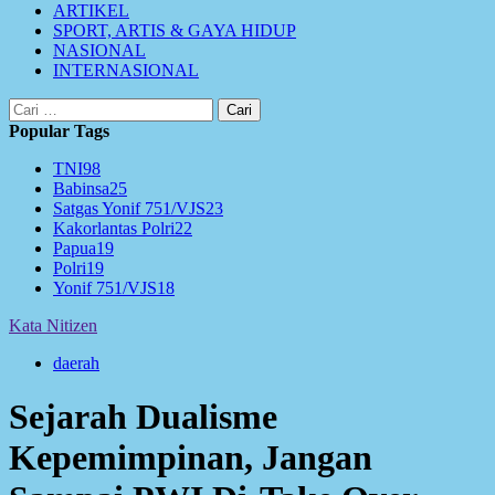
ARTIKEL
SPORT, ARTIS & GAYA HIDUP
NASIONAL
INTERNASIONAL
Cari
untuk:
Popular Tags
TNI
98
Babinsa
25
Satgas Yonif 751/VJS
23
Kakorlantas Polri
22
Papua
19
Polri
19
Yonif 751/VJS
18
Kata Nitizen
daerah
Sejarah Dualisme
Kepemimpinan, Jangan