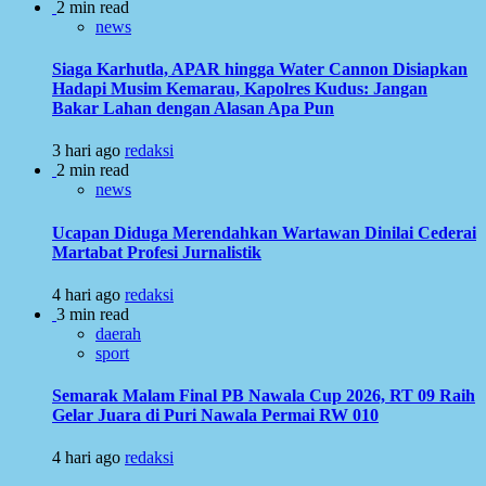
2 min read
news
Siaga Karhutla, APAR hingga Water Cannon Disiapkan
Hadapi Musim Kemarau, Kapolres Kudus: Jangan
Bakar Lahan dengan Alasan Apa Pun
3 hari ago
redaksi
2 min read
news
Ucapan Diduga Merendahkan Wartawan Dinilai Cederai
Martabat Profesi Jurnalistik
4 hari ago
redaksi
3 min read
daerah
sport
Semarak Malam Final PB Nawala Cup 2026, RT 09 Raih
Gelar Juara di Puri Nawala Permai RW 010
4 hari ago
redaksi