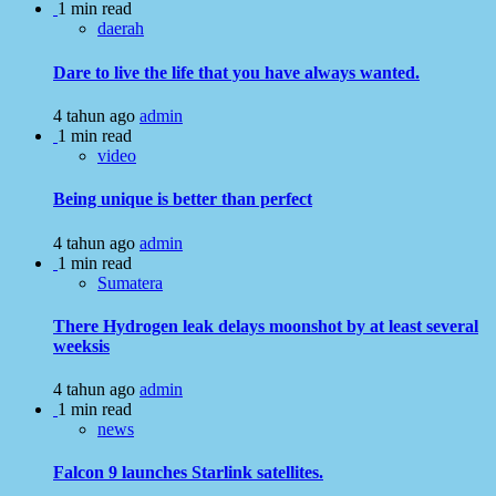
1 min read
daerah
Dare to live the life that you have always wanted.
4 tahun ago
admin
1 min read
video
Being unique is better than perfect
4 tahun ago
admin
1 min read
Sumatera
There Hydrogen leak delays moonshot by at least several
weeksis
4 tahun ago
admin
1 min read
news
Falcon 9 launches Starlink satellites.