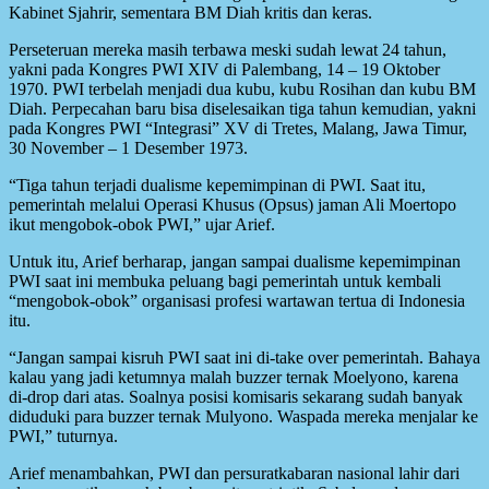
Kabinet Sjahrir, sementara BM Diah kritis dan keras.
Perseteruan mereka masih terbawa meski sudah lewat 24 tahun,
yakni pada Kongres PWI XIV di Palembang, 14 – 19 Oktober
1970. PWI terbelah menjadi dua kubu, kubu Rosihan dan kubu BM
Diah. Perpecahan baru bisa diselesaikan tiga tahun kemudian, yakni
pada Kongres PWI “Integrasi” XV di Tretes, Malang, Jawa Timur,
30 November – 1 Desember 1973.
“Tiga tahun terjadi dualisme kepemimpinan di PWI. Saat itu,
pemerintah melalui Operasi Khusus (Opsus) jaman Ali Moertopo
ikut mengobok-obok PWI,” ujar Arief.
Untuk itu, Arief berharap, jangan sampai dualisme kepemimpinan
PWI saat ini membuka peluang bagi pemerintah untuk kembali
“mengobok-obok” organisasi profesi wartawan tertua di Indonesia
itu.
“Jangan sampai kisruh PWI saat ini di-take over pemerintah. Bahaya
kalau yang jadi ketumnya malah buzzer ternak Moelyono, karena
di-drop dari atas. Soalnya posisi komisaris sekarang sudah banyak
diduduki para buzzer ternak Mulyono. Waspada mereka menjalar ke
PWI,” tuturnya.
Arief menambahkan, PWI dan persuratkabaran nasional lahir dari