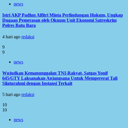
news
Istri AKP Padlun Alfitri Minta Perlindungan Hukum, Ungkap
Dugaan Pemerasan oleh Oknum Unit Ekonomi Satreskrim
Polres Batu Bara
4 hari ago
redaksi
9
9
news
Wujudkan Kemanunggalan TNI-Rakyat, Satgas Yonif
645/GTY Laksanakan Anjangsana Untuk Mempererat Tali
Silaturahmi dengan Instansi Terkait
5 hari ago
redaksi
10
10
news