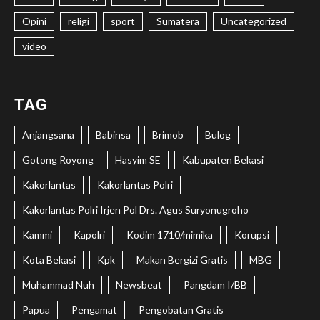
Opini
religi
sport
Sumatera
Uncategorized
video
TAG
Anjangsana
Babinsa
Brimob
Bulog
Gotong Royong
Hasyim SE
Kabupaten Bekasi
Kakorlantas
Kakorlantas Polri
Kakorlantas Polri Irjen Pol Drs. Agus Suryonugroho
Kammi
Kapolri
Kodim 1710/mimika
Korupsi
Kota Bekasi
Kpk
Makan Bergizi Gratis
MBG
Muhammad Nuh
Newsbeat
Pangdam I/BB
Papua
Pengamat
Pengobatan Gratis