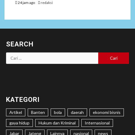
24 jam ago
redaksi
SEARCH
Cari
untuk:
KATEGORI
Artikel
Banten
bola
daerah
ekonomi bisnis
gaya hidup
Hukum dan Kriminal
Internasional
Jabar
Jateng
Lainnya
nasional
news