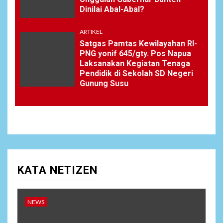
Dinilai Abal-Abal?
ARTIKEL
Satgas Pamtas Kewilayahan RI-
PNG yonif 645/gty. Pos Napua
Laksanakan Kegiatan Tenaga
Pendidik di Sekolah SD Negeri
Gunung Susu
KATA NETIZEN
NEWS