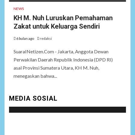
NEWS
KH M. Nuh Luruskan Pemahaman
Zakat untuk Keluarga Sendiri
6 bulan ago
redaksi
SuaraINetizen.Com - Jakarta, Anggota Dewan
Perwakilan Daerah Republik Indonesia (DPD RI)
asal Provinsi Sumatera Utara, KH M. Nuh,
menegaskan bahwa...
MEDIA SOSIAL
Social menu is not set. You need to create menu and
assign it to Social Menu on Menu Settings.