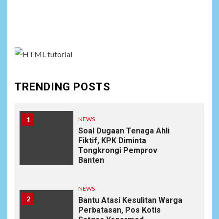
Social menu is not set. You need to create menu and
assign it to Social Menu on Menu Settings.
TRENDING POSTS
1
NEWS
Soal Dugaan Tenaga Ahli
Fiktif, KPK Diminta
Tongkrongi Pemprov
Banten
NEWS
2
Bantu Atasi Kesulitan Warga
Perbatasan, Pos Kotis