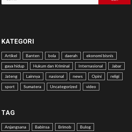
untuk:
KATEGORI
Artikel
Banten
bola
daerah
ekonomi bisnis
gaya hidup
Hukum dan Kriminal
Internasional
Jabar
Jateng
Lainnya
nasional
news
Opini
religi
sport
Sumatera
Uncategorized
video
TAG
Anjangsana
Babinsa
Brimob
Bulog