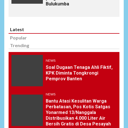
Bulukumba
Latest
Popular
Trending
NEWS
Soal Dugaan Tenaga Ahli Fiktif,
KPK Diminta Tongkrongi
Pemprov Banten
NEWS
Bantu Atasi Kesulitan Warga
Perbatasan, Pos Kotis Satgas
Yonarmed 13/Nanggala
Distribusikan 4.000 Liter Air
Bersih Gratis di Desa Pesayah