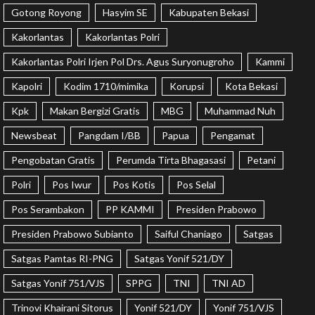
Gotong Royong
Hasyim SE
Kabupaten Bekasi
Kakorlantas
Kakorlantas Polri
Kakorlantas Polri Irjen Pol Drs. Agus Suryonugroho
Kammi
Kapolri
Kodim 1710/mimika
Korupsi
Kota Bekasi
Kpk
Makan Bergizi Gratis
MBG
Muhammad Nuh
Newsbeat
Pangdam I/BB
Papua
Pengamat
Pengobatan Gratis
Perumda Tirta Bhagasasi
Petani
Polri
Pos Iwur
Pos Kotis
Pos Selal
Pos Serambakon
PP KAMMI
Presiden Prabowo
Presiden Prabowo Subianto
Saiful Chaniago
Satgas
Satgas Pamtas RI-PNG
Satgas Yonif 521/DY
Satgas Yonif 751/VJS
SPPG
TNI
TNI AD
Trinovi Khairani Sitorus
Yonif 521/DY
Yonif 751/VJS