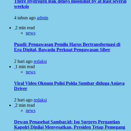
There Hydrogen leak delays moonshot by at least several
weeksis
4 tahun ago
admin
2 min read
news
Puadi: Pengawasan Pemilu Harus Bertransformasi di
Era Digital, Bawaslu Perkuat Pengawasan Siber
2 hari ago
redaksi
1 min read
news
Viral Video Oknum Polisi Polda Sumbar diduga Aniaya
Driver
2 hari ago
redaksi
2 min read
news
Dewan Penasehat Sambar.id: Isu Surpres Pergantian
Kapolri Dinilai Menyesatkan, Presiden Tetap Pemegang