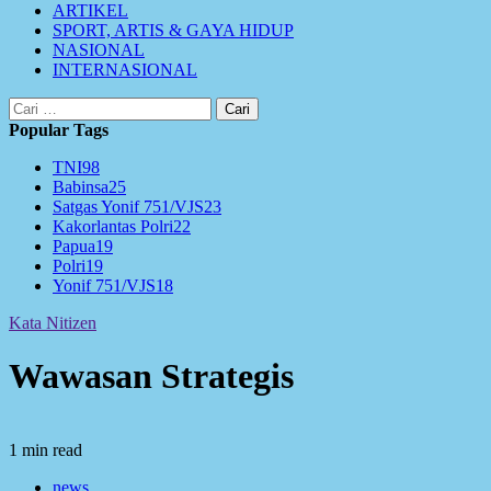
ARTIKEL
SPORT, ARTIS & GAYA HIDUP
NASIONAL
INTERNASIONAL
Cari
untuk:
Popular Tags
TNI
98
Babinsa
25
Satgas Yonif 751/VJS
23
Kakorlantas Polri
22
Papua
19
Polri
19
Yonif 751/VJS
18
Kata Nitizen
Wawasan Strategis
1 min read
news