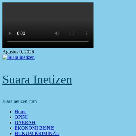
Skip
to
content
Agustus 9, 2026
Suara Inetizen
suarainetizen.com
Primary
Home
Menu
OPINI
DAERAH
EKONOMI BISNIS
HUKUM KRIMINAL