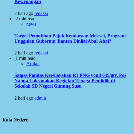
Kewenangan
2 hari ago
redaksi
2 min read
news
Target Pemutihan Pajak Kendaraan Meleset, Program
Unggulan Gubernur Banten Dinilai Abal-Abal?
2 hari ago
redaksi
1 min read
Artikel
Satgas Pamtas Kewilayahan RI-PNG yonif 645/gty. Pos
Napua Laksanakan Kegiatan Tenaga Pendidik di
Sekolah SD Negeri Gunung Susu
2 hari ago
admin
Kata Netizen