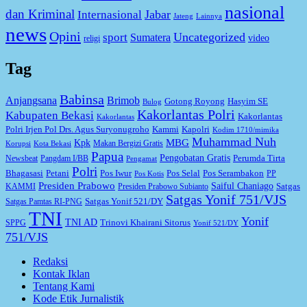
nasional
dan Kriminal
Jabar
Internasional
Jateng
Lainnya
news
Opini
Uncategorized
sport
Sumatera
video
religi
Tag
Babinsa
Anjangsana
Brimob
Gotong Royong
Hasyim SE
Bulog
Kakorlantas Polri
Kabupaten Bekasi
Kakorlantas
Kakorlantas
Kapolri
Polri Irjen Pol Drs. Agus Suryonugroho
Kammi
Kodim 1710/mimika
Muhammad Nuh
MBG
Kpk
Makan Bergizi Gratis
Korupsi
Kota Bekasi
Papua
Pengobatan Gratis
Perumda Tirta
Newsbeat
Pangdam I/BB
Pengamat
Polri
Bhagasasi
Petani
Pos Iwur
Pos Selal
Pos Serambakon
PP
Pos Kotis
Presiden Prabowo
Saiful Chaniago
Satgas
KAMMI
Presiden Prabowo Subianto
Satgas Yonif 751/VJS
Satgas Yonif 521/DY
Satgas Pamtas RI-PNG
TNI
Yonif
TNI AD
Trinovi Khairani Sitorus
SPPG
Yonif 521/DY
751/VJS
Redaksi
Kontak Iklan
Tentang Kami
Kode Etik Jurnalistik