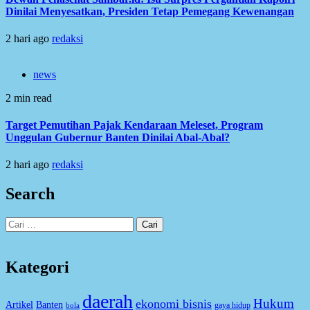
Dinilai Menyesatkan, Presiden Tetap Pemegang Kewenangan
2 hari ago
redaksi
news
2 min read
Target Pemutihan Pajak Kendaraan Meleset, Program
Unggulan Gubernur Banten Dinilai Abal-Abal?
2 hari ago
redaksi
Search
Cari
untuk:
Kategori
daerah
Hukum
ekonomi bisnis
Artikel
Banten
gaya hidup
bola