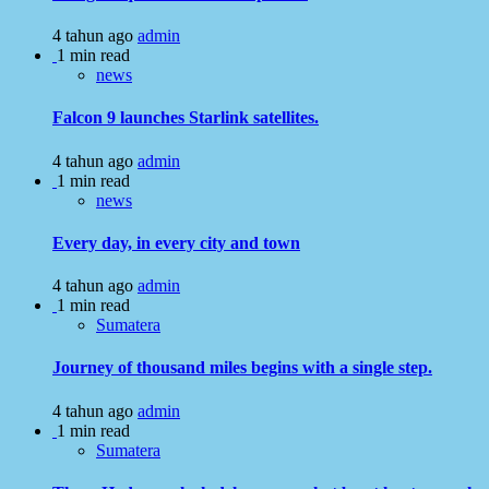
4 tahun ago
admin
1 min read
news
Falcon 9 launches Starlink satellites.
4 tahun ago
admin
1 min read
news
Every day, in every city and town
4 tahun ago
admin
1 min read
Sumatera
Journey of thousand miles begins with a single step.
4 tahun ago
admin
1 min read
Sumatera