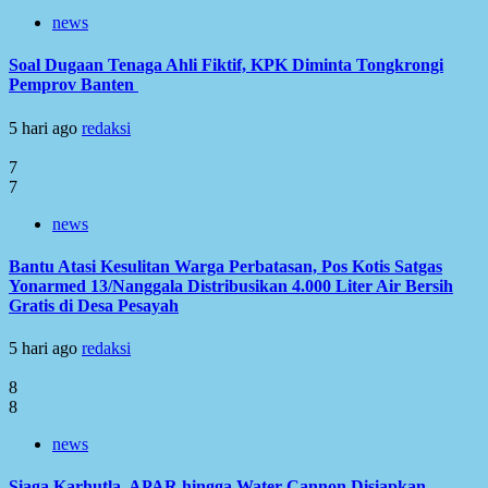
news
Soal Dugaan Tenaga Ahli Fiktif, KPK Diminta Tongkrongi
Pemprov Banten
5 hari ago
redaksi
7
7
news
Bantu Atasi Kesulitan Warga Perbatasan, Pos Kotis Satgas
Yonarmed 13/Nanggala Distribusikan 4.000 Liter Air Bersih
Gratis di Desa Pesayah
5 hari ago
redaksi
8
8
news
Siaga Karhutla, APAR hingga Water Cannon Disiapkan