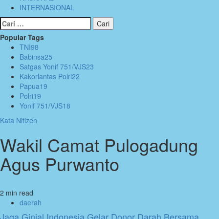
INTERNASIONAL
Cari
untuk:
Popular Tags
TNI
98
Babinsa
25
Satgas Yonif 751/VJS
23
Kakorlantas Polri
22
Papua
19
Polri
19
Yonif 751/VJS
18
Kata Nitizen
Wakil Camat Pulogadung
Agus Purwanto
2 min read
daerah
Jaga Ginjal Indonesia Gelar Donor Darah Bersama