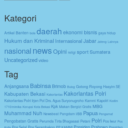
untuk:
Kategori
daerah
ekonomi bisnis
Banten
Artikel
gaya hidup
bola
Hukum dan Kriminal
Jabar
Internasional
Jateng
Lainnya
news
nasional
Opini
sport
Sumatera
religi
Uncategorized
video
Tag
Babinsa
Anjangsana
Brimob
Gotong Royong
Hasyim SE
Bulog
Kakorlantas Polri
Kabupaten Bekasi
Kakorlantas
Kapolri
Kakorlantas Polri Irjen Pol Drs. Agus Suryonugroho
Kammi
Kodim
MBG
Kpk
Makan Bergizi Gratis
1710/mimika
Korupsi
Kota Bekasi
Papua
Muhammad Nuh
Newsbeat
Pangdam I/BB
Pengamat
Polri
Pengobatan Gratis
Perumda Tirta Bhagasasi
Petani
Pos Iwur
Pos
Presiden Prabowo
Pos Selal
Pos Serambakon
PP KAMMI
Presiden
Kotis