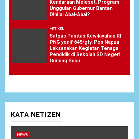
Kendaraan Meleset, Program
Unggulan Gubernur Banten
Dinilai Abal-Abal?
ARTIKEL
Satgas Pamtas Kewilayahan RI-
PNG yonif 645/gty. Pos Napua
Laksanakan Kegiatan Tenaga
Pendidik di Sekolah SD Negeri
Gunung Susu
KATA NETIZEN
NEWS