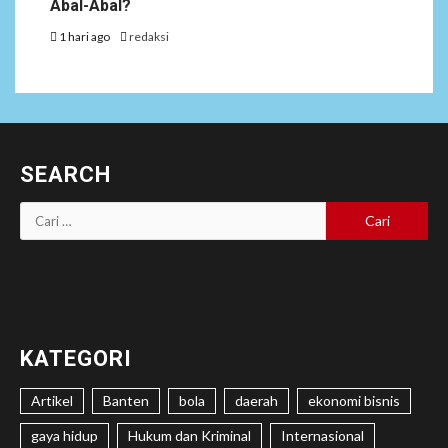
Abal-Abal?
1 hari ago
redaksi
SEARCH
Cari
untuk:
KATEGORI
Artikel
Banten
bola
daerah
ekonomi bisnis
gaya hidup
Hukum dan Kriminal
Internasional