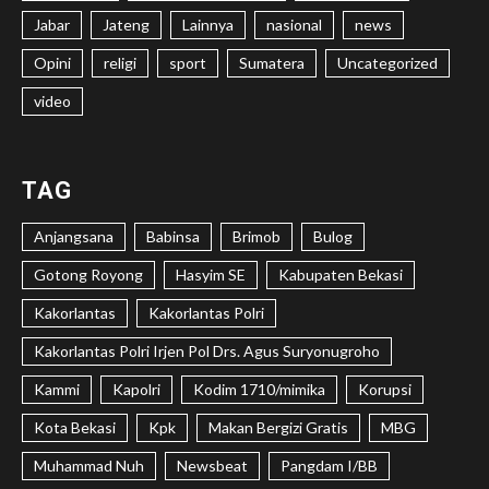
Jabar
Jateng
Lainnya
nasional
news
Opini
religi
sport
Sumatera
Uncategorized
video
TAG
Anjangsana
Babinsa
Brimob
Bulog
Gotong Royong
Hasyim SE
Kabupaten Bekasi
Kakorlantas
Kakorlantas Polri
Kakorlantas Polri Irjen Pol Drs. Agus Suryonugroho
Kammi
Kapolri
Kodim 1710/mimika
Korupsi
Kota Bekasi
Kpk
Makan Bergizi Gratis
MBG
Muhammad Nuh
Newsbeat
Pangdam I/BB