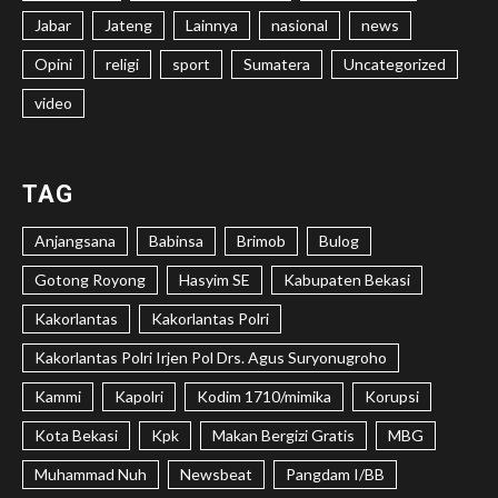
Jabar
Jateng
Lainnya
nasional
news
Opini
religi
sport
Sumatera
Uncategorized
video
TAG
Anjangsana
Babinsa
Brimob
Bulog
Gotong Royong
Hasyim SE
Kabupaten Bekasi
Kakorlantas
Kakorlantas Polri
Kakorlantas Polri Irjen Pol Drs. Agus Suryonugroho
Kammi
Kapolri
Kodim 1710/mimika
Korupsi
Kota Bekasi
Kpk
Makan Bergizi Gratis
MBG
Muhammad Nuh
Newsbeat
Pangdam I/BB