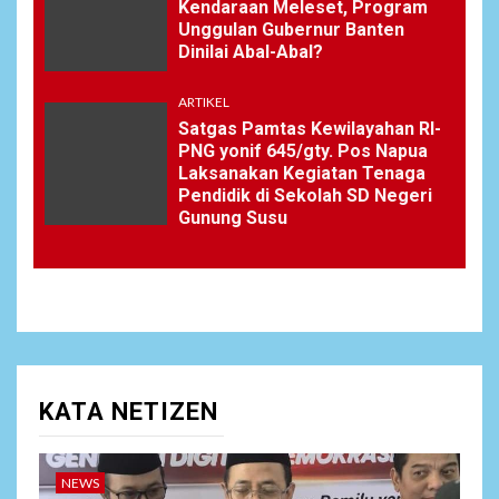
Kendaraan Meleset, Program
Unggulan Gubernur Banten
Dinilai Abal-Abal?
ARTIKEL
Satgas Pamtas Kewilayahan RI-
PNG yonif 645/gty. Pos Napua
Laksanakan Kegiatan Tenaga
Pendidik di Sekolah SD Negeri
Gunung Susu
KATA NETIZEN
NEWS