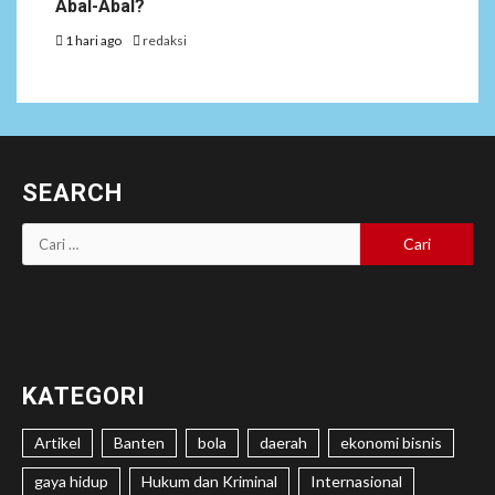
Abal-Abal?
1 hari ago
redaksi
SEARCH
Cari
untuk:
KATEGORI
Artikel
Banten
bola
daerah
ekonomi bisnis
gaya hidup
Hukum dan Kriminal
Internasional