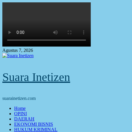
Skip
to
content
Agustus 7, 2026
Suara Inetizen
suarainetizen.com
Primary
Home
Menu
OPINI
DAERAH
EKONOMI BISNIS
HUKUM KRIMINAL