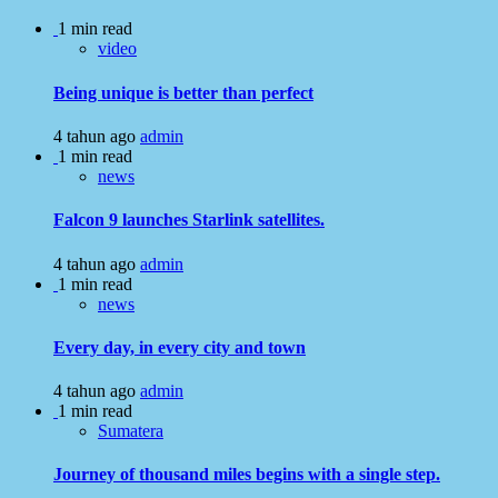
1 min read
video
Being unique is better than perfect
4 tahun ago
admin
1 min read
news
Falcon 9 launches Starlink satellites.
4 tahun ago
admin
1 min read
news
Every day, in every city and town
4 tahun ago
admin
1 min read
Sumatera
Journey of thousand miles begins with a single step.