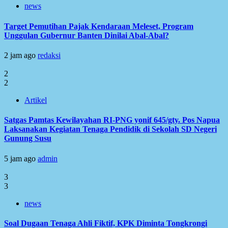
news
Target Pemutihan Pajak Kendaraan Meleset, Program
Unggulan Gubernur Banten Dinilai Abal-Abal?
2 jam ago
redaksi
2
2
Artikel
Satgas Pamtas Kewilayahan RI-PNG yonif 645/gty. Pos Napua
Laksanakan Kegiatan Tenaga Pendidik di Sekolah SD Negeri
Gunung Susu
5 jam ago
admin
3
3
news
Soal Dugaan Tenaga Ahli Fiktif, KPK Diminta Tongkrongi