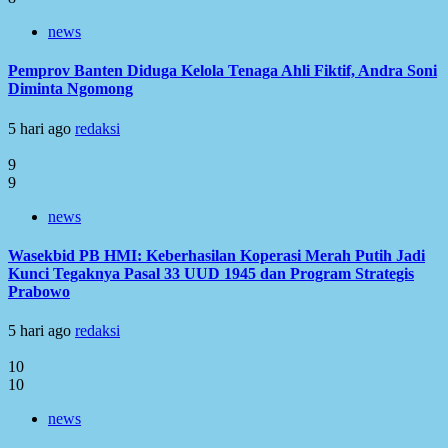
news
Pemprov Banten Diduga Kelola Tenaga Ahli Fiktif, Andra Soni
Diminta Ngomong
5 hari ago
redaksi
9
9
news
Wasekbid PB HMI: Keberhasilan Koperasi Merah Putih Jadi
Kunci Tegaknya Pasal 33 UUD 1945 dan Program Strategis
Prabowo
5 hari ago
redaksi
10
10
news