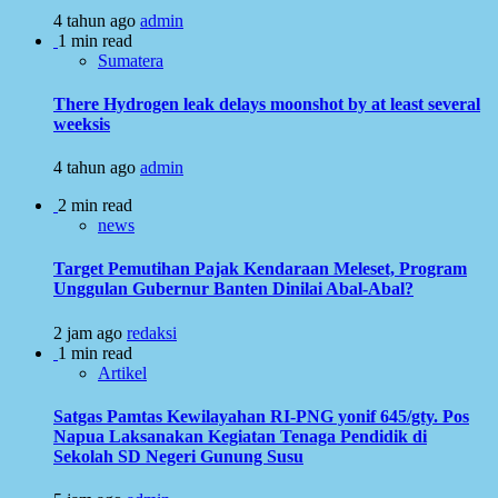
4 tahun ago
admin
1 min read
Sumatera
There Hydrogen leak delays moonshot by at least several
weeksis
4 tahun ago
admin
2 min read
news
Target Pemutihan Pajak Kendaraan Meleset, Program
Unggulan Gubernur Banten Dinilai Abal-Abal?
2 jam ago
redaksi
1 min read
Artikel
Satgas Pamtas Kewilayahan RI-PNG yonif 645/gty. Pos
Napua Laksanakan Kegiatan Tenaga Pendidik di
Sekolah SD Negeri Gunung Susu