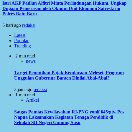
Istri AKP Padlun Alfitri Minta Perlindungan Hukum, Ungkap
Dugaan Pemerasan oleh Oknum Unit Ekonomi Satreskrim
Polres Batu Bara
5 hari ago
redaksi
Latest
Popular
Trending
2 min read
news
Target Pemutihan Pajak Kendaraan Meleset, Program
Unggulan Gubernur Banten Dinilai Abal-Abal?
2 jam ago
redaksi
1 min read
Artikel
Satgas Pamtas Kewilayahan RI-PNG yonif 645/gty. Pos
Napua Laksanakan Kegiatan Tenaga Pendidik di
Sekolah SD Negeri Gunung Susu