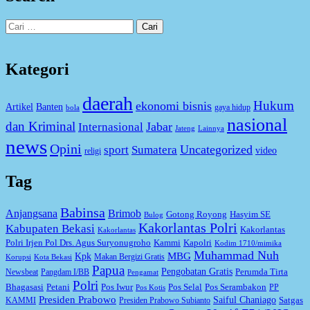
Cari
untuk:
Kategori
daerah
Hukum
ekonomi bisnis
Artikel
Banten
gaya hidup
bola
nasional
dan Kriminal
Jabar
Internasional
Jateng
Lainnya
news
Opini
Uncategorized
sport
Sumatera
video
religi
Tag
Babinsa
Anjangsana
Brimob
Gotong Royong
Hasyim SE
Bulog
Kakorlantas Polri
Kabupaten Bekasi
Kakorlantas
Kakorlantas
Kapolri
Polri Irjen Pol Drs. Agus Suryonugroho
Kammi
Kodim 1710/mimika
Muhammad Nuh
MBG
Kpk
Makan Bergizi Gratis
Korupsi
Kota Bekasi
Papua
Pengobatan Gratis
Perumda Tirta
Newsbeat
Pangdam I/BB
Pengamat
Polri
Bhagasasi
Petani
Pos Iwur
Pos Selal
Pos Serambakon
PP
Pos Kotis
Presiden Prabowo
Saiful Chaniago
Satgas
KAMMI
Presiden Prabowo Subianto