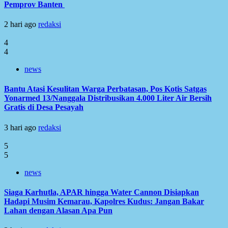
Pemprov Banten
2 hari ago
redaksi
4
4
news
Bantu Atasi Kesulitan Warga Perbatasan, Pos Kotis Satgas
Yonarmed 13/Nanggala Distribusikan 4.000 Liter Air Bersih
Gratis di Desa Pesayah
3 hari ago
redaksi
5
5
news
Siaga Karhutla, APAR hingga Water Cannon Disiapkan
Hadapi Musim Kemarau, Kapolres Kudus: Jangan Bakar
Lahan dengan Alasan Apa Pun