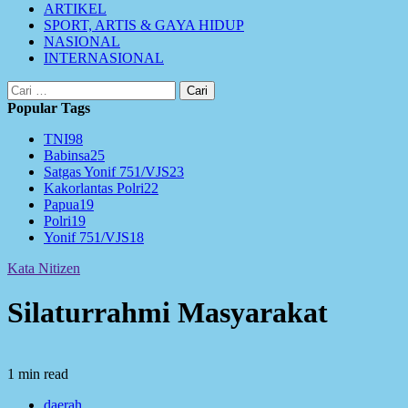
ARTIKEL
SPORT, ARTIS & GAYA HIDUP
NASIONAL
INTERNASIONAL
Cari
untuk:
Popular Tags
TNI
98
Babinsa
25
Satgas Yonif 751/VJS
23
Kakorlantas Polri
22
Papua
19
Polri
19
Yonif 751/VJS
18
Kata Nitizen
Silaturrahmi Masyarakat
1 min read
daerah