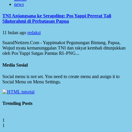
news
TNI Anjangsana ke Serapding: Pos Yappi Pererat Tali
Silaturahmi di Perbatasan Papua
11 bulan ago
redaksi
SuaraINetizen.Com - Yappimakot Pegunungan Bintang, Papua,
Wujud nyata kemanunggalan TNI dan rakyat kembali ditunjukkan
oleh Pos Yappi Satgas Pamtas RI–PNG...
Media Sosial
Social menu is not set. You need to create menu and assign it to
Social Menu on Menu Settings.
Trending Posts
1
1