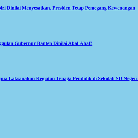
olri Dinilai Menyesatkan, Presiden Tetap Pemegang Kewenangan
gulan Gubernur Banten Dinilai Abal-Abal?
apua Laksanakan Kegiatan Tenaga Pendidik di Sekolah SD Neger