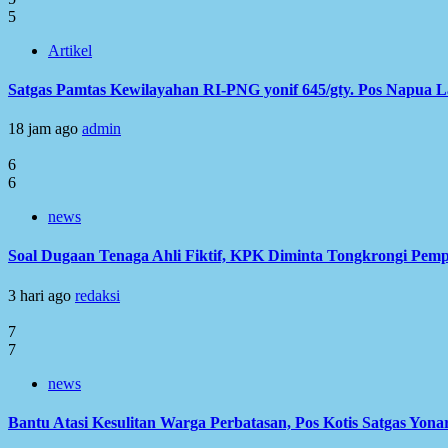
5
Artikel
Satgas Pamtas Kewilayahan RI-PNG yonif 645/gty. Pos Napua 
18 jam ago
admin
6
6
news
Soal Dugaan Tenaga Ahli Fiktif, KPK Diminta Tongkrongi Pem
3 hari ago
redaksi
7
7
news
Bantu Atasi Kesulitan Warga Perbatasan, Pos Kotis Satgas Yonar