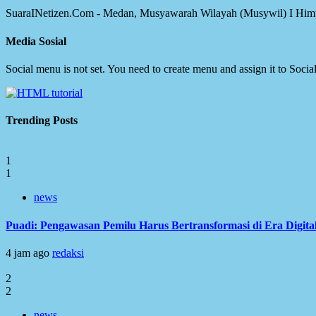
SuaraINetizen.Com - Medan, Musyawarah Wilayah (Musywil) I Himpun
Media Sosial
Social menu is not set. You need to create menu and assign it to Soc
Trending Posts
1
1
news
Puadi: Pengawasan Pemilu Harus Bertransformasi di Era Digita
4 jam ago
redaksi
2
2
news