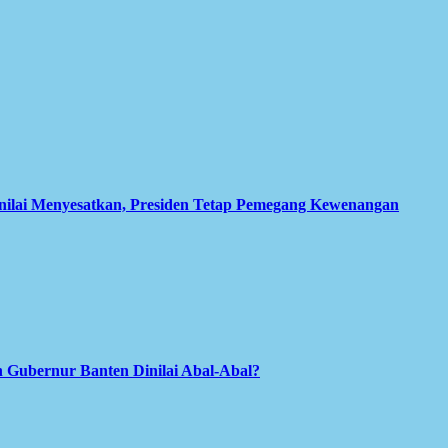
inilai Menyesatkan, Presiden Tetap Pemegang Kewenangan
 Gubernur Banten Dinilai Abal-Abal?