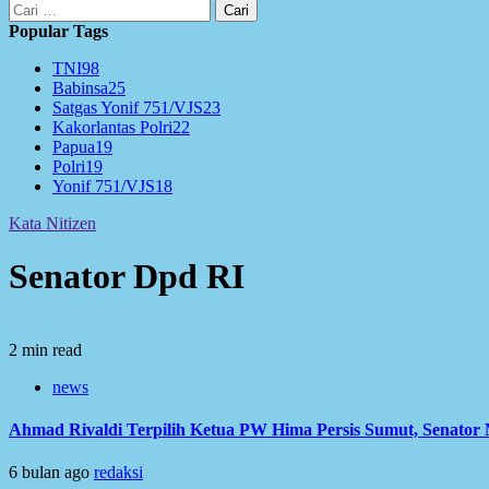
Cari
untuk:
Popular Tags
TNI
98
Babinsa
25
Satgas Yonif 751/VJS
23
Kakorlantas Polri
22
Papua
19
Polri
19
Yonif 751/VJS
18
Kata Nitizen
Senator Dpd RI
2 min read
news
Ahmad Rivaldi Terpilih Ketua PW Hima Persis Sumut, Senato
6 bulan ago
redaksi