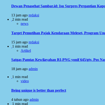
Dewan Penasehat Sambar.id: Isu Surpres Pergantian Kap
13 jam ago
redaksi
2 min read
news
Target Pemutihan Pajak Kendaraan Meleset, Program Ung
15 jam ago
redaksi
1 min read
Artikel
Satgas Pamtas Kewilayahan RI-PNG yonif 645/gty. Pos N
18 jam ago
admin
1 min read
video
Being unique is better than perfect
4 tahun ago
admin
1 min read