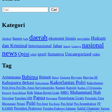
Cari
untuk:
Kategori
daerah
Hukum
ekonomi bisnis
Artikel
Banten
gaya hidup
bola
nasional
dan Kriminal
Jabar
Internasional
Jateng
Lainnya
news
Opini
Uncategorized
sport
Sumatera
video
religi
Tag
Babinsa
Anjangsana
Brimob
Gotong Royong
Hasyim SE
Bulog
Kakorlantas Polri
Kabupaten Bekasi
Kakorlantas
Kakorlantas
Kapolri
Polri Irjen Pol Drs. Agus Suryonugroho
Kammi
Kodim 1710/mimika
Muhammad Nuh
MBG
Kpk
Makan Bergizi Gratis
Korupsi
Kota Bekasi
Papua
Pengobatan Gratis
Perumda Tirta
Newsbeat
Pangdam I/BB
Pengamat
Polri
Bhagasasi
Petani
Pos Iwur
Pos Selal
Pos Serambakon
PP
Pos Kotis
Presiden Prabowo
Saiful Chaniago
Satgas
KAMMI
Presiden Prabowo Subianto