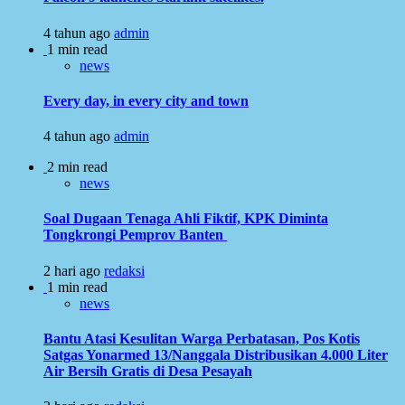
4 tahun ago
admin
1 min read
news
Every day, in every city and town
4 tahun ago
admin
2 min read
news
Soal Dugaan Tenaga Ahli Fiktif, KPK Diminta
Tongkrongi Pemprov Banten
2 hari ago
redaksi
1 min read
news
Bantu Atasi Kesulitan Warga Perbatasan, Pos Kotis
Satgas Yonarmed 13/Nanggala Distribusikan 4.000 Liter
Air Bersih Gratis di Desa Pesayah