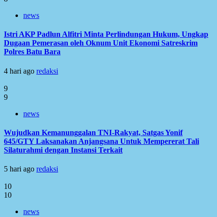
news
Istri AKP Padlun Alfitri Minta Perlindungan Hukum, Ungkap
Dugaan Pemerasan oleh Oknum Unit Ekonomi Satreskrim
Polres Batu Bara
4 hari ago
redaksi
9
9
news
Wujudkan Kemanunggalan TNI-Rakyat, Satgas Yonif
645/GTY Laksanakan Anjangsana Untuk Mempererat Tali
Silaturahmi dengan Instansi Terkait
5 hari ago
redaksi
10
10
news