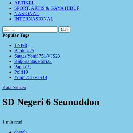
ARTIKEL
SPORT, ARTIS & GAYA HIDUP
NASIONAL
INTERNASIONAL
Cari
untuk:
Popular Tags
TNI
98
Babinsa
25
Satgas Yonif 751/VJS
23
Kakorlantas Polri
22
Papua
19
Polri
19
Yonif 751/VJS
18
Kata Nitizen
SD Negeri 6 Seunuddon
1 min read
daerah