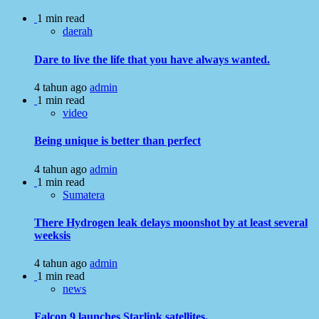
1 min read
daerah
Dare to live the life that you have always wanted.
4 tahun ago
admin
1 min read
video
Being unique is better than perfect
4 tahun ago
admin
1 min read
Sumatera
There Hydrogen leak delays moonshot by at least several
weeksis
4 tahun ago
admin
1 min read
news
Falcon 9 launches Starlink satellites.