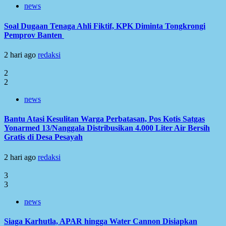
news
Soal Dugaan Tenaga Ahli Fiktif, KPK Diminta Tongkrongi
Pemprov Banten
2 hari ago
redaksi
2
2
news
Bantu Atasi Kesulitan Warga Perbatasan, Pos Kotis Satgas
Yonarmed 13/Nanggala Distribusikan 4.000 Liter Air Bersih
Gratis di Desa Pesayah
2 hari ago
redaksi
3
3
news
Siaga Karhutla, APAR hingga Water Cannon Disiapkan