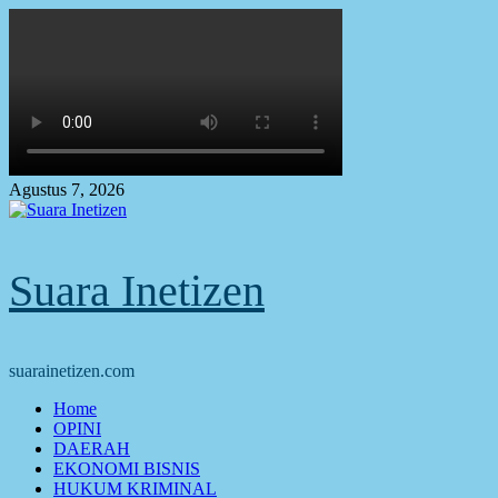
Skip
to
content
Agustus 7, 2026
Suara Inetizen
suarainetizen.com
Primary
Home
Menu
OPINI
DAERAH
EKONOMI BISNIS
HUKUM KRIMINAL