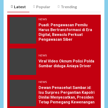
Latest
Popular
Trending
NEWS
Puadi: Pengawasan Pemilu
Harus Bertransformasi di Era
Digital, Bawaslu Perkuat
Pengawasan Siber
NEWS
Viral Video Oknum Polisi Polda
Sumbar diduga Aniaya Driver
NEWS
Dewan Penasehat Sambar.id:
Isu Surpres Pergantian Kapolri
Dinilai Menyesatkan, Presiden
Tetap Pemegang Kewenangan