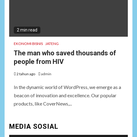
2 min read
EKONOMI BISNIS
JATENG
The man who saved thousands of
people from HIV
2 tahun ago
admin
In the dynamic world of WordPress, we emerge as a
beacon of innovation and excellence. Our popular
products, like CoverNews,...
MEDIA SOSIAL