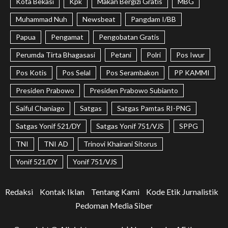
Kota Bekasi
Kpk
Makan Bergizi Gratis
MBG
Muhammad Nuh
Newsbeat
Pangdam I/BB
Papua
Pengamat
Pengobatan Gratis
Perumda Tirta Bhagasasi
Petani
Polri
Pos Iwur
Pos Kotis
Pos Selal
Pos Serambakon
PP KAMMI
Presiden Prabowo
Presiden Prabowo Subianto
Saiful Chaniago
Satgas
Satgas Pamtas RI-PNG
Satgas Yonif 521/DY
Satgas Yonif 751/VJS
SPPG
TNI
TNI AD
Trinovi Khairani Sitorus
Yonif 521/DY
Yonif 751/VJS
Redaksi
Kontak Iklan
Tentang Kami
Kode Etik Jurnalistik
Pedoman Media Siber