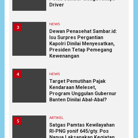
Driver
NEWS
3
Dewan Penasehat Sambar.id:
Isu Surpres Pergantian
Kapolri Dinilai Menyesatkan,
Presiden Tetap Pemegang
Kewenangan
4
NEWS
Target Pemutihan Pajak
Kendaraan Meleset,
Program Unggulan Gubernur
Banten Dinilai Abal-Abal?
ARTIKEL
5
Satgas Pamtas Kewilayahan
RI-PNG yonif 645/gty. Pos
Napua Laksanakan Kegiatan