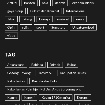
Artikel
Banten
bola
daerah
ekonomi bisnis
gaya hidup
Hukum dan Kriminal
Internasional
Jabar
Jateng
Lainnya
nasional
news
Opini
religi
sport
Sumatera
Uncategorized
video
TAG
Anjangsana
Babinsa
Brimob
Bulog
Gotong Royong
Hasyim SE
Kabupaten Bekasi
Kakorlantas
Kakorlantas Polri
Kakorlantas Polri Irjen Pol Drs. Agus Suryonugroho
Kammi
Kapolri
Kodim 1710/mimika
Korupsi