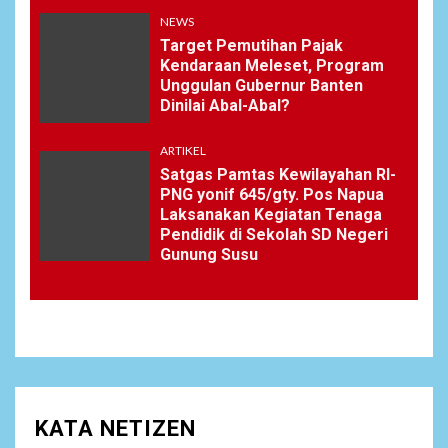
NEWS
Target Pemutihan Pajak
Kendaraan Meleset, Program
Unggulan Gubernur Banten
Dinilai Abal-Abal?
ARTIKEL
Satgas Pamtas Kewilayahan RI-
PNG yonif 645/gty. Pos Napua
Laksanakan Kegiatan Tenaga
Pendidik di Sekolah SD Negeri
Gunung Susu
KATA NETIZEN