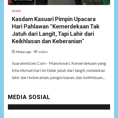
Andra Soni Diminta
Ngomong
NEWS
Kasdam Kasuari Pimpin Upacara
NEWS
Hari Pahlawan “Kemerdekaan Tak
7
Wasekbid PB HMI:
Keberhasilan Koperasi
Jatuh dari Langit, Tapi Lahir dari
Merah Putih Jadi Kunci
Keikhlasan dan Keberanian”
Tegaknya Pasal 33 UUD
1945 dan Program Strategis
9 bulan ago
redaksi
Prabowo
Suarainetizen.Com - Manokwari, Kemerdekaan yang
kita nikmati hari ini tidak jatuh dari langit, melainkan
NEWS
8
Istri AKP Padlun Alfitri Minta
lahir dari keberanian, pengorbanan, dan keikhlasan...
Perlindungan Hukum,
Ungkap Dugaan Pemerasan
oleh Oknum Unit Ekonomi
MEDIA SOSIAL
Satreskrim Polres Batu Bara
NEWS