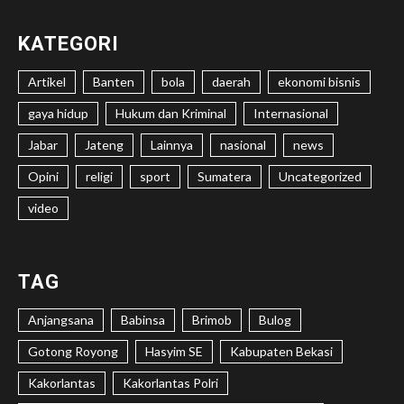
KATEGORI
Artikel
Banten
bola
daerah
ekonomi bisnis
gaya hidup
Hukum dan Kriminal
Internasional
Jabar
Jateng
Lainnya
nasional
news
Opini
religi
sport
Sumatera
Uncategorized
video
TAG
Anjangsana
Babinsa
Brimob
Bulog
Gotong Royong
Hasyim SE
Kabupaten Bekasi
Kakorlantas
Kakorlantas Polri