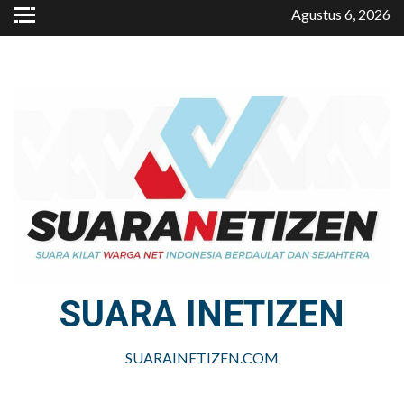
Skip
Agustus 6, 2026
to
content
SUARA INETIZEN
SUARAINETIZEN.COM