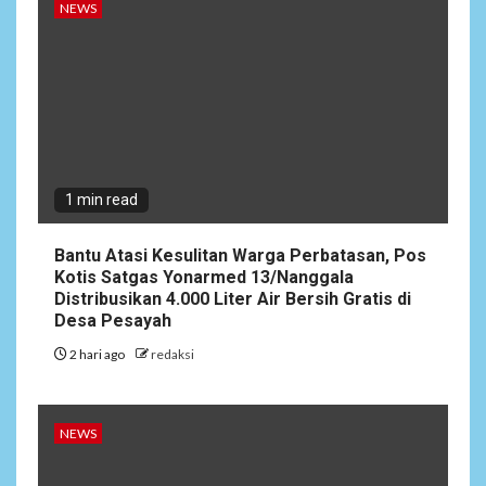
NEWS
NEWS
3
Siaga Karhutla, APAR hingga
Water Cannon Disiapkan
Hadapi Musim Kemarau,
Kapolres Kudus: Jangan
Bakar Lahan dengan Alasan
Apa Pun
1 min read
Bantu Atasi Kesulitan Warga Perbatasan, Pos
4
NEWS
Kotis Satgas Yonarmed 13/Nanggala
Ucapan Diduga
Distribusikan 4.000 Liter Air Bersih Gratis di
Merendahkan Wartawan
Desa Pesayah
Dinilai Cederai Martabat
Profesi Jurnalistik
2 hari ago
redaksi
5
DAERAH
SPORT
NEWS
Semarak Malam Final PB
Nawala Cup 2026, RT 09 Raih