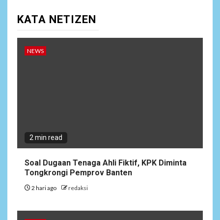
NEWS
10
KATA NETIZEN
Lepas Masa Tugas, AKBP
Restu Wijayanto Dikenang
Sebagai Kapolres Humanis
yang Dirindukan di
NEWS
Bulukumba
1
NEWS
Soal Dugaan Tenaga Ahli
Fiktif, KPK Diminta
Tongkrongi Pemprov
Banten
2 min read
NEWS
Soal Dugaan Tenaga Ahli Fiktif, KPK Diminta
2
Bantu Atasi Kesulitan Warga
Tongkrongi Pemprov Banten
Perbatasan, Pos Kotis
2 hari ago
redaksi
Satgas Yonarmed
13/Nanggala Distribusikan
4.000 Liter Air Bersih Gratis
di Desa Pesayah