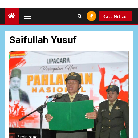
Primary
Kata Nitizen
Menu
Saifullah Yusuf
6
NEWS
Pemprov Banten Diduga
Kelola Tenaga Ahli Fiktif,
2 min read