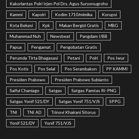
Kakorlantas Polri Irjen Pol Drs. Agus Suryonugroho
Kammi
Kapolri
Kodim 1710/mimika
Korupsi
Kota Bekasi
Kpk
Makan Bergizi Gratis
MBG
Muhammad Nuh
Newsbeat
Pangdam I/BB
Papua
Pengamat
Pengobatan Gratis
Perumda Tirta Bhagasasi
Petani
Polri
Pos Iwur
Pos Kotis
Pos Selal
Pos Serambakon
PP KAMMI
Presiden Prabowo
Presiden Prabowo Subianto
Saiful Chaniago
Satgas
Satgas Pamtas RI-PNG
Satgas Yonif 521/DY
Satgas Yonif 751/VJS
SPPG
TNI
TNI AD
Trinovi Khairani Sitorus
Yonif 521/DY
Yonif 751/VJS