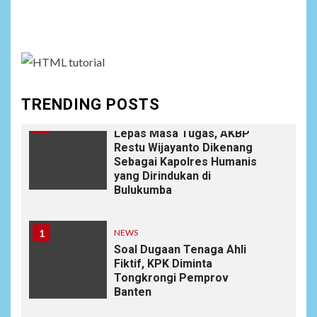
Social menu is not set. You need to create menu and
9
Wujudkan Kemanunggalan
TNI-Rakyat, Satgas Yonif
assign it to Social Menu on Menu Settings.
645/GTY Laksanakan
Anjangsana Untuk
Mempererat Tali Silaturahmi
dengan Instansi Terkait
TRENDING POSTS
NEWS
10
Lepas Masa Tugas, AKBP
Restu Wijayanto Dikenang
Sebagai Kapolres Humanis
yang Dirindukan di
Bulukumba
1
NEWS
Soal Dugaan Tenaga Ahli
Fiktif, KPK Diminta
Tongkrongi Pemprov
Banten