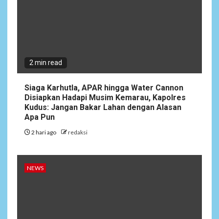
Gelar Juara di Puri Nawala
Permai RW 010
2 min read
Siaga Karhutla, APAR hingga Water Cannon
Disiapkan Hadapi Musim Kemarau, Kapolres
Kudus: Jangan Bakar Lahan dengan Alasan
Apa Pun
2 hari ago
redaksi
NEWS