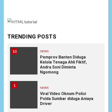
Social menu is not set. You need to create menu and
Profesi Jurnalistik
assign it to Social Menu on Menu Settings.
9
DAERAH
SPORT
Semarak Malam Final PB
Nawala Cup 2026, RT 09 Raih
Gelar Juara di Puri Nawala
TRENDING POSTS
Permai RW 010
10
NEWS
Pemprov Banten Diduga
Kelola Tenaga Ahli Fiktif,
Andra Soni Diminta
Ngomong
1
NEWS
Viral Video Oknum Polisi
Polda Sumbar diduga Aniaya
Driver