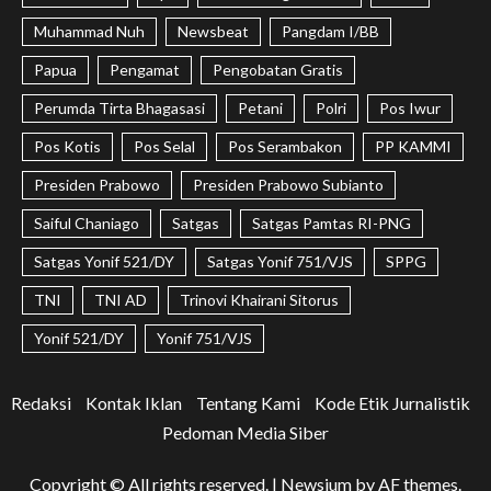
Muhammad Nuh
Newsbeat
Pangdam I/BB
Papua
Pengamat
Pengobatan Gratis
Perumda Tirta Bhagasasi
Petani
Polri
Pos Iwur
Pos Kotis
Pos Selal
Pos Serambakon
PP KAMMI
Presiden Prabowo
Presiden Prabowo Subianto
Saiful Chaniago
Satgas
Satgas Pamtas RI-PNG
Satgas Yonif 521/DY
Satgas Yonif 751/VJS
SPPG
TNI
TNI AD
Trinovi Khairani Sitorus
Yonif 521/DY
Yonif 751/VJS
Redaksi
Kontak Iklan
Tentang Kami
Kode Etik Jurnalistik
Pedoman Media Siber
Copyright © All rights reserved.
|
Newsium
by AF themes.