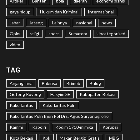
Artikel
Banten
bola
daerah
ekonomi bisnis
gaya hidup
Hukum dan Kriminal
Internasional
Jabar
Jateng
Lainnya
nasional
news
Opini
religi
sport
Sumatera
Uncategorized
video
TAG
Anjangsana
Babinsa
Brimob
Bulog
Gotong Royong
Hasyim SE
Kabupaten Bekasi
Kakorlantas
Kakorlantas Polri
Kakorlantas Polri Irjen Pol Drs. Agus Suryonugroho
Kammi
Kapolri
Kodim 1710/mimika
Korupsi
Kota Bekasi
Kpk
Makan Bergizi Gratis
MBG