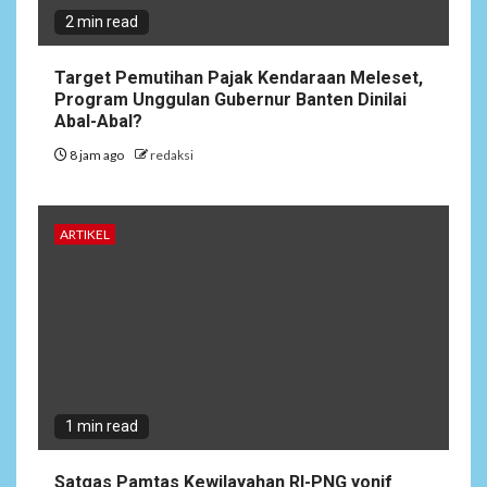
2 min read
Target Pemutihan Pajak Kendaraan Meleset,
Program Unggulan Gubernur Banten Dinilai
Abal-Abal?
8 jam ago
redaksi
ARTIKEL
1 min read
Satgas Pamtas Kewilayahan RI-PNG yonif