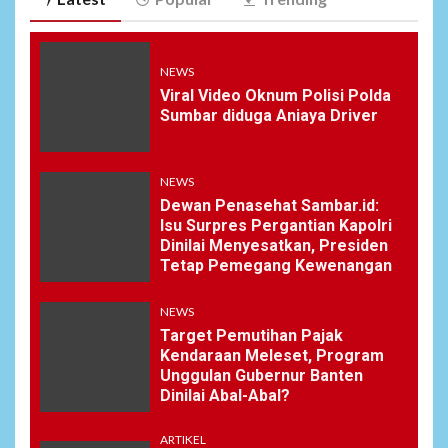
5
NEWS
Soal Dugaan Tenaga Ahli
NEWS
Fiktif, KPK Diminta
Viral Video Oknum Polisi Polda
Tongkrongi Pemprov
Sumbar diduga Aniaya Driver
Banten
NEWS
NEWS
Dewan Penasehat Sambar.id:
6
Bantu Atasi Kesulitan Warga
Isu Surpres Pergantian Kapolri
Perbatasan, Pos Kotis
Dinilai Menyesatkan, Presiden
Satgas Yonarmed
Tetap Pemegang Kewenangan
13/Nanggala Distribusikan
4.000 Liter Air Bersih Gratis
di Desa Pesayah
NEWS
Target Pemutihan Pajak
Kendaraan Meleset, Program
NEWS
Unggulan Gubernur Banten
7
Siaga Karhutla, APAR hingga
Dinilai Abal-Abal?
Water Cannon Disiapkan
Hadapi Musim Kemarau,
ARTIKEL