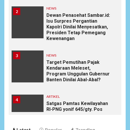
NEWS
2
Dewan Penasehat Sambar.id:
Isu Surpres Pergantian
Kapolri Dinilai Menyesatkan,
Presiden Tetap Pemegang
Kewenangan
3
NEWS
Target Pemutihan Pajak
Kendaraan Meleset,
Program Unggulan Gubernur
Banten Dinilai Abal-Abal?
ARTIKEL
4
Satgas Pamtas Kewilayahan
RI-PNG yonif 645/gty. Pos
Napua Laksanakan Kegiatan
Tenaga Pendidik di Sekolah
SD Negeri Gunung Susu
Latest
Popular
Trending