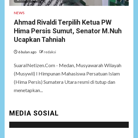
NEWS
6
Bantu Atasi Kesulitan Warga
NEWS
Perbatasan, Pos Kotis
Satgas Yonarmed
Ahmad Rivaldi Terpilih Ketua PW
13/Nanggala Distribusikan
Hima Persis Sumut, Senator M.Nuh
4.000 Liter Air Bersih Gratis
Ucapkan Tahniah
di Desa Pesayah
6 bulan ago
redaksi
NEWS
7
Siaga Karhutla, APAR hingga
SuaraINetizen.Com - Medan, Musyawarah Wilayah
Water Cannon Disiapkan
(Musywil) I Himpunan Mahasiswa Persatuan Islam
Hadapi Musim Kemarau,
(Hima Persis) Sumatera Utara resmi di tutup dan
Kapolres Kudus: Jangan
Bakar Lahan dengan Alasan
menetapkan...
Apa Pun
MEDIA SOSIAL
8
NEWS
Ucapan Diduga
Merendahkan Wartawan
Dinilai Cederai Martabat