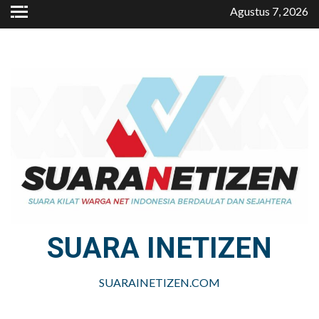
Skip
Agustus 7, 2026
to
content
SUARA INETIZEN
SUARAINETIZEN.COM